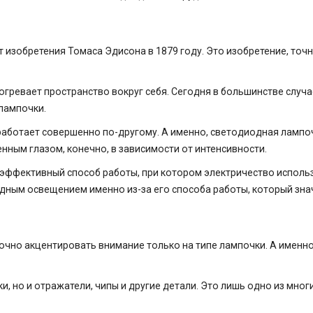
т изобретения Томаса Эдисона в 1879 году. Это изобретение, точн
огревает пространство вокруг себя. Сегодня в большинстве случ
лампочки.
я работает совершенно по-другому. А именно, светодиодная лампо
нным глазом, конечно, в зависимости от интенсивности.
ффективный способ работы, при котором электричество используе
дным освещением именно из-за его способа работы, который зна
очно акцентировать внимание только на типе лампочки. А именн
, но и отражатели, чипы и другие детали. Это лишь одно из мн