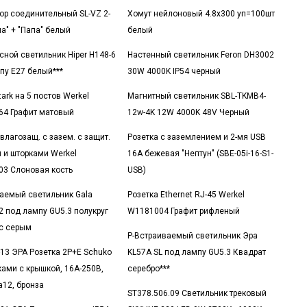
ор соединительный SL-VZ 2-
Хомут нейлоновый 4.8x300 уп=100шт
ма" + "Папа" белый
белый
сной светильник Hiper H148-6
Настенный светильник Feron DH3002
пу E27 белый***
30W 4000K IP54 черный
ark на 5 постов Werkel
Магнитный светильник SBL-TKMB4-
4 Графит матовый
12w-4K 12W 4000K 48V Черный
влагозащ. с зазем. с защит.
Розетка с заземлением и 2-мя USB
 и шторками Werkel
16А бежевая "Нептун" (SBE-05i-16-S1-
3 Слоновая кость
USB)
аемый светильник Gala
Розетка Ethernet RJ-45 Werkel
2 под лампу GU5.3 полукруг
W1181004 Графит рифленый
с серым
Р-Встраиваемый светильник Эра
-13 ЭРА Розетка 2P+E Schuko
KL57A SL под лампу GU5.3 Квадрат
ками с крышкой, 16A-250В,
серебро***
а12, бронза
ST378.506.09 Светильник трековый