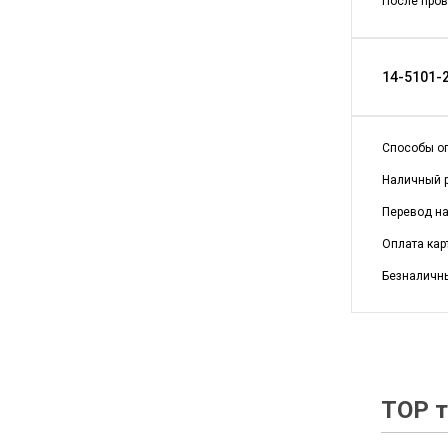
После пров
14-5101-2
Способы о
Наличный р
Перевод на 
Оплата кар
Безналичны
TOP т