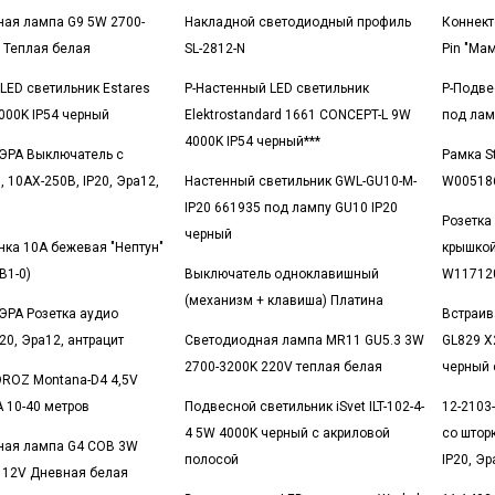
ая лампа G9 5W 2700-
Накладной светодиодный профиль
Коннект
 Теплая белая
SL-2812-N
Pin "Ма
LED светильник Estares
Р-Настенный LED светильник
Р-Подве
000K IP54 черный
Elektrostandard 1661 CONCEPT-L 9W
под лам
4000K IP54 черный***
 ЭРА Выключатель с
Рамка St
 10АХ-250В, IP20, Эра12,
Настенный светильник GWL-GU10-M-
W005186
IP20 661935 под лампу GU10 IP20
Розетка 
черный
нка 10А бежевая "Нептун"
крышкой
-B1-0)
Выключатель одноклавишный
W117120
(механизм + клавиша) Платина
 ЭРА Розетка аудио
Встраив
20, Эра12, антрацит
Светодиодная лампа MR11 GU5.3 3W
GL829 X
2700-3200K 220V теплая белая
черный 
ROZ Montana-D4 4,5V
A 10-40 метров
Подвесной светильник iSvet ILT-102-4-
12-2103
4 5W 4000K черный с акриловой
со штор
ная лампа G4 COB 3W
полосой
IP20, Эр
 12V Дневная белая