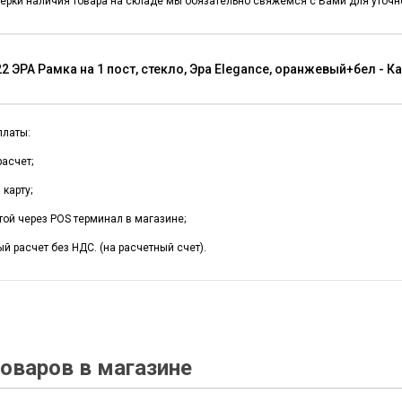
ерки наличия товара на складе мы обязательно свяжемся с Вами для уточне
2 ЭРА Рамка на 1 пост, стекло, Эра Elegance, оранжевый+бел - 
платы:
асчет;
карту;
той через POS терминал в магазине;
й расчет без НДС. (на расчетный счет).
оваров в магазине