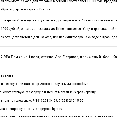
я стоимость заказа для отправки в регионы составляет 10000 руб., предоп
о Краснодарскому краю и России
а товара по Краснодарскому краю и в другие регионы России осуществляет
 1000 рублей, оплата за доставку до ТК не взимается. Услуги транспортной
оз осуществляется в день заказа, при наличии товара на складе в Краснода
2 ЭРА Рамка на 1 пост, стекло, Эра Elegance, оранжевый+бел - 
е заказа
и интересующий Вас товар можно следующими способами:
ть соответствующую форму в интернет-магазине (через корзину)
ь нам по телефонам: 7(861) 298-34-59, 7(928) 210-15-20
 на электронную почту: shop@sea-light.ru