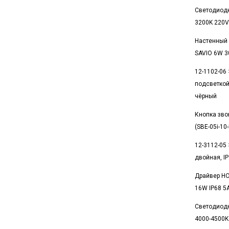
Светодиодн
3200K 220V
Настенный 
SAVIO 6W 3
12-1102-06
подсветкой,
чёрный
Кнопка зво
(SBE-05i-10
12-3112-05
двойная, IP
Драйвер HO
16W IP68 5
Светодиод
4000-4500K