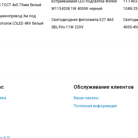
Встраиваемая LED подсветка Werkel
11-1403
 ГОСТ 4x0.75мм белый
W1154208 1W 4000K черный
10АХ-25
 шинопровод 3м под
Светодиодная фитолампа E27 A60
Светоди
отолок IZILED 48V белый
SBL-Fito 11W 220V
4000-45
5101-22 ЭРА Рамка на 1 пост, стекло, Эр
Elegance, оранжевый+бел
ас
Обслуживание клиентов
вка
Ваши заказы
Полезная информация
г 5.0)