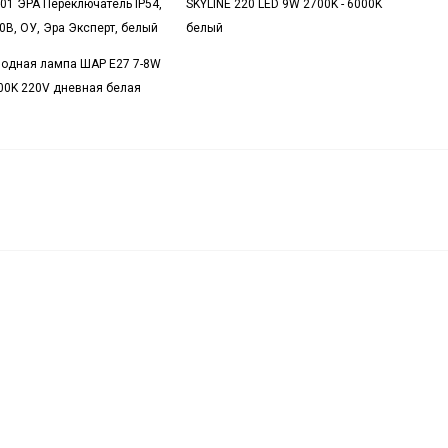
-01 ЭРА Переключатель IP54,
SKYLINE 220 LED 9W 2700K - 6000K
0В, ОУ, Эра Эксперт, белый
белый
одная лампа ШАР E27 7-8W
00K 220V дневная белая
14-
а
890
₽
В корзину