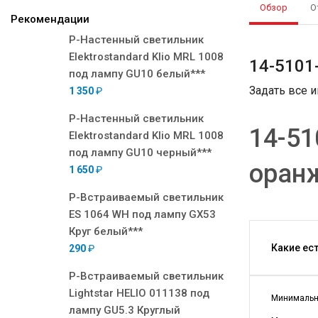
Обзор
О
Рекомендации
Р-Настенный светильник
Elektrostandard Klio MRL 1008
14-5101
под лампу GU10 белый***
Задать все 
1 350
₽
Р-Настенный светильник
14-51
Elektrostandard Klio MRL 1008
под лампу GU10 черный***
оран
1 650
₽
Р-Встраиваемый светильник
ES 1064 WH под лампу GX53
Круг белый***
Какие ес
290
₽
Р-Встраиваемый светильник
Lightstar HELIO 011138 под
Минимальна
лампу GU5.3 Круглый