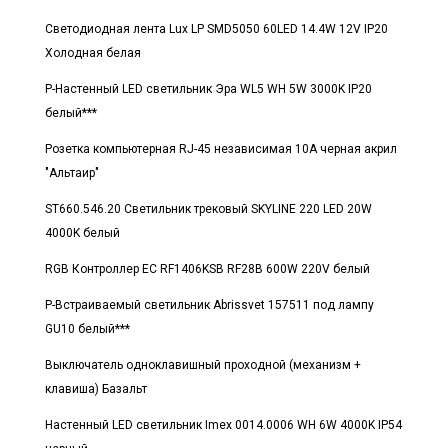
Светодиодная лента Lux LP SMD5050 60LED 14.4W 12V IP20
Холодная белая
Р-Настенный LED светильник Эра WL5 WH 5W 3000K IP20
белый***
Розетка компьютерная RJ-45 независимая 10А черная акрил
"Альтаир"
ST660.546.20 Светильник трековый SKYLINE 220 LED 20W
4000K белый
RGB Контроллер EC RF1406KSB RF28B 600W 220V белый
Р-Встраиваемый светильник Abrissvet 157511 под лампу
GU10 белый***
Выключатель одноклавишный проходной (механизм +
клавиша) Базальт
Настенный LED светильник Imex 0014.0006 WH 6W 4000K IP54