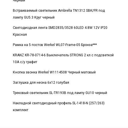
черный
Встраиваемый светильник Ambrella TN1312 SBK/FR под
лампу GU5.3 Круг черный
Светодиодная лента SMD2835/3528 60LED 4.8W 12V IP20
Красная
Рамка на 5 постов Werkel WL07-Frame-05 Бронза***
KRANZ KR-78-0714-6 Выключатель STRONG 2 кл с подсветкой
10А с/у графит
Кнопка звонка Werkel W1114508 Черный матовый
Заглушка для неона 6x12 голубая
Трековый светильник SL-TR193B под лампу GU10 черный
Накладной светодиодный профиль SL-1418-N (257/263)
комплект