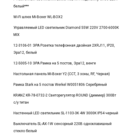
белый***
Wi-Fi шлюз Mi-Boxer WL-BOX2
Управляемый LED светильник Diamond 55W 220V 2700-6000K
MIX
12-3106-01 ЭРА Розетка телефонная двойная 2XRJ11, IP20,
Эра12, белый
12-5005-10 ЭРА Рамка на 5 постов, Эра12, венге
Настольная панель Mi-Boxer Y2 (CCT, 3 зоны, RF, Черная)
Рамка Stark на 5 постов Werkel W0051806 Серебряный
KRANZ KR-78-0732-2 Светорегулятор ROUND (диммер) 300Вт
с/у титан
Настенный LED светильник SL-1103-3K 4W 3000K IP54 черный
Выключатель SL-AX-1W сенсорный 220В одноклавишный
стекло белый