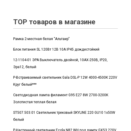
TOP товаров в магазине
Рамка 2-местная белая "Альтаир"
Блок питания SL 120Вт 12В 10А IP45 дождестойкий
12-1104-01 ЭРА Выключатель двойной, 10АХ-250В, IP20,
Эра12, белый
Р-Встраиваемый светильник Gala DSL-P 12W 4000-4500K 220V
Круг белый***
Светодиодная лампа филамент G95 E27 8W 2700-3200K
Золотистая теплая белая
ST507.503.01 Светильник трековый SKYLINE 220 GU10 1х50W
белый
Р-Настенный светильник Ecola N82 WH под лампу GX53 220V