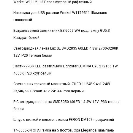
Werkel W1112113 Перламутровый рифленный
Накладка для USB розетки Werkel W1179511 Шампань
глянцевый
Встраиваемый светильник ES 6069 WH под лампу GU5.3
Квадрат белый
Светодиодная лента Lux SL SMD2835 60LED 4.8W 2700-3200K
12V IP20 Теплая белая
Лестничный LED светильник Lightstar LUMINA CYL 212156 1W
4000K IP20 круг белый
Светильник трековый магнитный IZILED 1124BK 4в1 24W
3K/4K/6K + Smart 48V 24° 440mm черный
Р-Светодиодная лента SMD5050 60LED 14.4W 12V IP33 теплая
белая
Шнур с вилкой и выключателем FERON DM107 прозрачный
14-5005-04 ЭРА Рамка на 5 постов, Эра Elegance, шампань