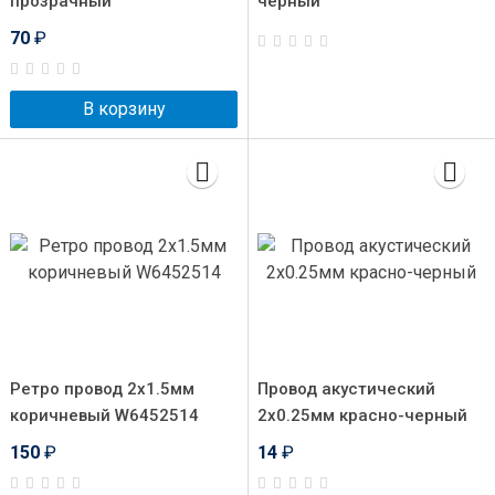
прозрачный
черный
70
₽
В корзину
Ретро провод 2x1.5мм
Провод акустический
коричневый W6452514
2x0.25мм красно-черный
150
₽
14
₽