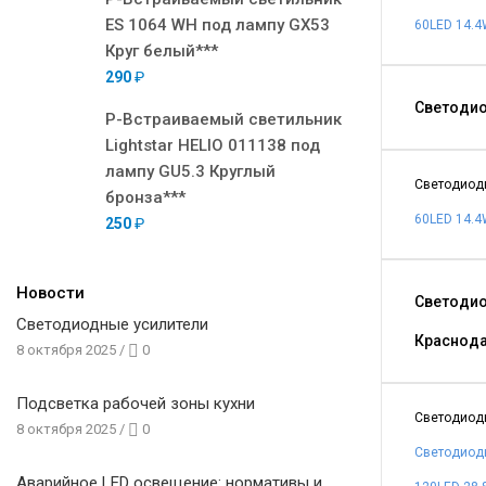
ES 1064 WH под лампу GX53
60LED 14.4
Круг белый***
290
₽
Светодио
Р-Встраиваемый светильник
Lightstar HELIO 011138 под
лампу GU5.3 Круглый
Светодиодн
бронза***
60LED 14.4
250
₽
Новости
Светодио
Светодиодные усилители
Краснод
8 октября 2025
/
0
Подсветка рабочей зоны кухни
Светодиодн
8 октября 2025
/
0
Светодиодн
Аварийное LED освещение: нормативы и