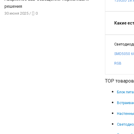
120LED 28.
решения
30 июня 2025
/
0
Какие ес
Светодиодн
SMD5050 60
RGB
TOP товаров
Блок пита
Встраива
Настенны
Светодио