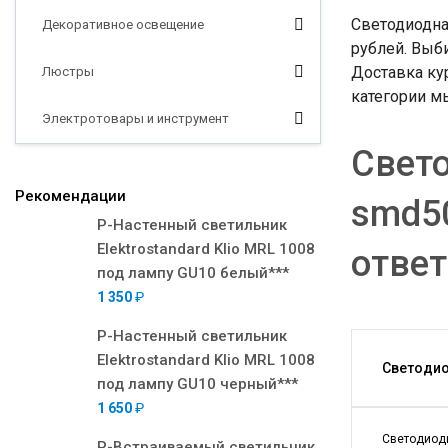
Светодиодна
Декоративное освещение
рублей. Выб
Доставка ку
Люстры
категории мы
Электротовары и инструмент
Свето
Рекомендации
smd50
Р-Настенный светильник
Elektrostandard Klio MRL 1008
отве
под лампу GU10 белый***
1 350
₽
Р-Настенный светильник
Elektrostandard Klio MRL 1008
Светодио
под лампу GU10 черный***
1 650
₽
Светодиодн
Р-Встраиваемый светильник