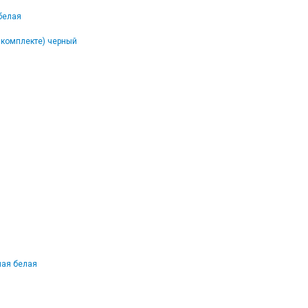
белая
 комплекте) черный
ная белая