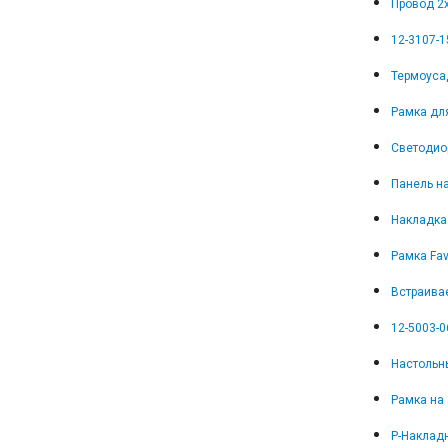
Провод 2
12-3107-1
Термоуса
Рамка дл
Светодио
Панель на
Накладка
Рамка Fav
Встраива
12-5003-0
Настольны
Рамка на 
Р-Накладн