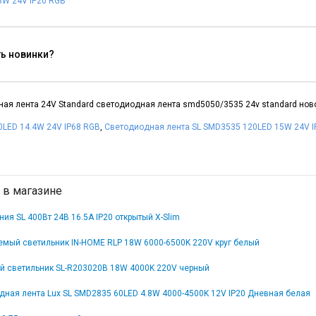
8W 24V IP20 RGB
ть новинки?
ая лента 24V Standard светодиодная лента smd5050/3535 24v standard нов
LED 14.4W 24V IP68 RGB
,
Светодиодная лента SL SMD3535 120LED 15W 24V I
 в магазине
ния SL 400Вт 24В 16.5А IP20 открытый X-Slim
емый светильник IN-HOME RLP 18W 6000-6500K 220V круг белый
й светильник SL-R203020B 18W 4000K 220V черный
дная лента Lux SL SMD2835 60LED 4.8W 4000-4500K 12V IP20 Дневная белая