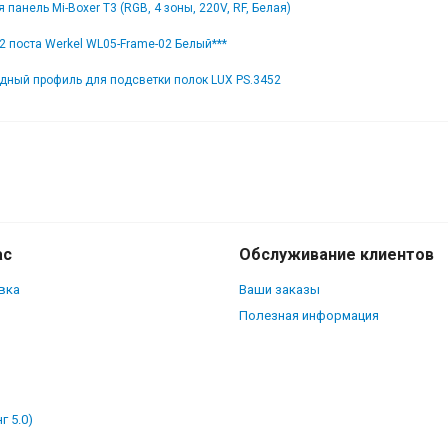
 панель Mi-Boxer T3 (RGB, 4 зоны, 220V, RF, Белая)
2 поста Werkel WL05-Frame-02 Белый***
дный профиль для подсветки полок LUX PS.3452
ас
Обслуживание клиентов
вка
Ваши заказы
Полезная информация
г 5.0)