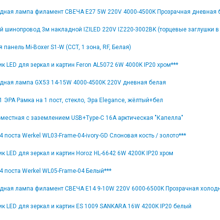
дная лампа филамент СВЕЧА E27 5W 220V 4000-4500K Прозрачная дневная 
й шинопровод 3м накладной IZILED 220V IZ220-3002BK (торцевые заглушки в
 панель Mi-Boxer S1-W (CCT, 1 зона, RF, Белая)
к LED для зеркал и картин Feron AL5072 6W 4000K IP20 хром***
дная лампа GX53 14-15W 4000-4500K 220V дневная белая
1 ЭРА Рамка на 1 пост, стекло, Эра Elegance, жёлтый+бел
-местная с заземлением USB+Type-C 16А арктическая "Капелла"
4 поста Werkel WL03-Frame-04-ivory-GD Слоновая кость / золото***
к LED для зеркал и картин Horoz HL-6642 6W 4200K IP20 хром
4 поста Werkel WL05-Frame-04 Белый***
дная лампа филамент СВЕЧА E14 9-10W 220V 6000-6500K Прозрачная холод
к LED для зеркал и картин ES 1009 SANKARA 16W 4200K IP20 белый