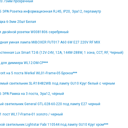
x0.75мм прозрачный
5 ЭРА Розетка информационная RJ45, IP20, Эра12, перламутр
дка 6-3мм 20шт Белая
я двойной розетки W0081806 серебряный
дная умная лампа MiBOXER FUT017 A60 6W E27 220V RF MIX
стенная Lux Smart T2-B (12V-24V, 12A, 144W-288W, 1 зона, CCT, RF, Черный)
 для диммера WL12-DM-CP***
orit на 5 поста Werkel WL01-Frame-05 Бронза***
емый светильник SL-R18482WB под лампу GU10 Круг белый с черным
6 ЭРА Рамка на 3 поста, Эра12, чёрный
й светильник General GTL-028-60-220 под лампу Е27 черный
1 пост WL17-Frame-01 золото / черный
ой светильник Lightstar Fabi 110544 под лампу GU10 Круг хром***