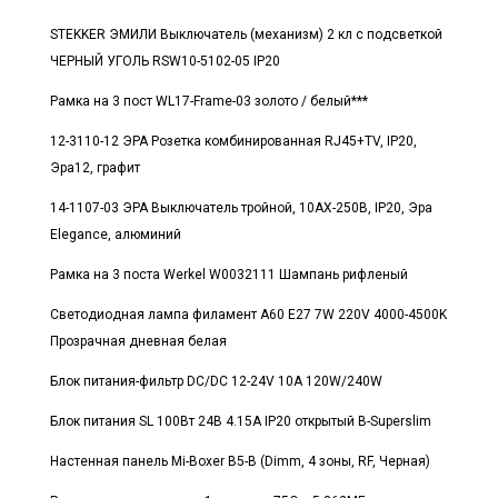
STEKKER ЭМИЛИ Выключатель (механизм) 2 кл с подсветкой
ЧЕРНЫЙ УГОЛЬ RSW10-5102-05 IP20
Рамка на 3 пост WL17-Frame-03 золото / белый***
12-3110-12 ЭРА Розетка комбинированная RJ45+TV, IP20,
Эра12, графит
14-1107-03 ЭРА Выключатель тройной, 10АХ-250В, IP20, Эра
Elegance, алюминий
Рамка на 3 поста Werkel W0032111 Шампань рифленый
Светодиодная лампа филамент A60 E27 7W 220V 4000-4500K
Прозрачная дневная белая
Блок питания-фильтр DC/DC 12-24V 10A 120W/240W
Блок питания SL 100Вт 24В 4.15А IP20 открытый B-Superslim
Настенная панель Mi-Boxer B5-B (Dimm, 4 зоны, RF, Черная)