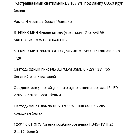
Р-Встраиваемый светильник ES 107 WH под лампу GU5.3 Круг
белый
Рамка 4-местная белая "Альтаир"
STEKKER МИЯ Выключатель (механизм) 2 кл БЕЛАЯ
МАГНОЛИЯ RSW10-3104-01 IP20
STEKKER МИЯ Рамка 3-я ПУДРОВЫЙ ЖЕМЧУГ PFR00-3003-08
IP20
Светодиодный пиксель SL-PXL-M 3SMD 0.72W 12V IP65
бегущий огонь матовый
Соединитель угловой для накладного шинопровода IZILED
220V IZ220-9002WH белый
Светодиодная лампа GU5.3 9-11W 6000-6500K 220V
холодная белая
12-3110-01 ЭРА Розетка комбинированная RJ45+TV, IP20,
Эра12, белый