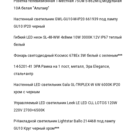
Розетка телевизионная 1-местная 75Ом 5-862МГц модульная
10А белая "Альтаир"
Настенный светильник GWL-GU10-M-IP20 661939 под лампу
GU10 IP20 черный
Гибкий LED неон SL-48-WW 4x8мм 10W 3000K 12V IP67 теплый
белый
Фонарь светодиодный Космос 678Ex 3W белый с зеленым***
14-5201-41 ЭРА Рамка на 1 пост, металл, Эра Elegance,
сталь+антр
Настенный LED светильник Gala GL-TRIPLEX-W 6W 6000K IP20
хром с черным
Управляемый LED светильник Leek LE LED CLL LOTOS 120W
220V 2700+6500K
Р-Накладной светильник Lightstar Ballo 214468 под лампу
GU10 Круг черный хром***