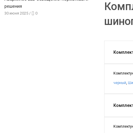
Комп
решения
30 июня 2025
/
0
шино
Комплект
Комплектую
черный
,
Ши
Комплект
Комплектую