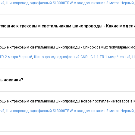
ный
,
Шинопровод однофазный SL3000TRW с вводом питания 3 метра Черный
ующие к трековым светильникам шинопроводы - Какие модели
щие к трековым светильникам шинопроводы - Список самых популярных мо
-TR 2 метра Черный
,
Шинопровод однофазный GNRL G-1-1-TR 1 метр Черный
,
Н
ть новинки?
щие к трековым светильникам шинопроводы новое поступление товаров в 
ный
,
Шинопровод однофазный SL3000TRW с вводом питания 3 метра Черный