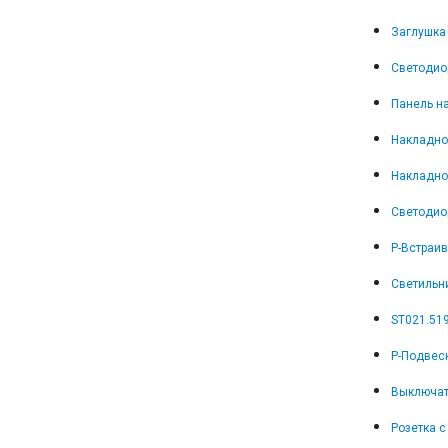
Заглушка 
Светодио
Панель на
Накладно
Накладно
Светодио
Р-Встраив
Светильн
ST021.51
Р-Подвес
Выключат
Розетка с