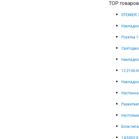
TOP товаров
STEKKER 
Накладно
Розетка 
Светодио
Накладной
12-2106-0
Накладно
Настенная
Разветвит
Настольн
Блок пита
14-5002-0