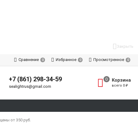
Закрыть
Сравнение
Избранное
Просмотренное
0
0
0
+7 (861) 298-34-59
Корзина
всего
0
₽
sealightrus@gmail.com
ены от 350 руб.