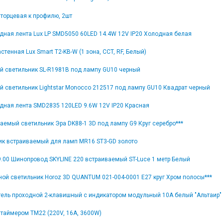
торцевая к профилю, 2шт
дная лента Lux LP SMD5050 60LED 14.4W 12V IP20 Холодная белая
стенная Lux Smart T2-KB-W (1 зона, CCT, RF, Белый)
й светильник SL-R1981B под лампу GU10 черный
й светильник Lightstar Monocco 212517 под лампу GU10 Квадрат черный
дная лента SMD2835 120LED 9.6W 12V IP20 Красная
аемый светильник Эра DK88-1 3D под лампу G9 Круг серебро***
ик встраиваемый для ламп MR16 ST3-GD золото
9.00 Шинопровод SKYLINE 220 встраиваемый ST-Luce 1 метр Белый
ной светильник Horoz 3D QUANTUM 021-004-0001 E27 круг Хром полосы***
ель проходной 2-клавишный с индикатором модульный 10А белый "Альтаир"
 таймером TM22 (220V, 16A, 3600W)