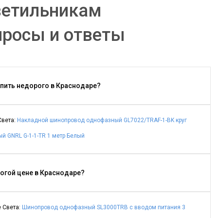
ветильникам
просы и ответы
пить недорого в Краснодаре?
Света:
Накладной шинопровод однофазный GL7022/TRAF-1-BK круг
 GNRL G-1-1-TR 1 метр Белый
огой цене в Краснодаре?
 Света:
Шинопровод однофазный SL3000TRB с вводом питания 3