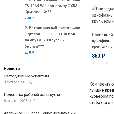
ES 1064 WH под лампу GX53
Круг белый***
290
₽
Р-Встраиваемый светильник
Lightstar HELIO 011138 под
Накладной
лампу GU5.3 Круглый
однофазны
бронза***
круг белый
250
₽
350
₽
Новости
Светодиодные усилители
8 октября 2025
/
0
Комплектующ
лучшие пред
Подсветка рабочей зоны кухни
курьером по
8 октября 2025
/
0
отобрали для
Аварийное LED освещение: нормативы и