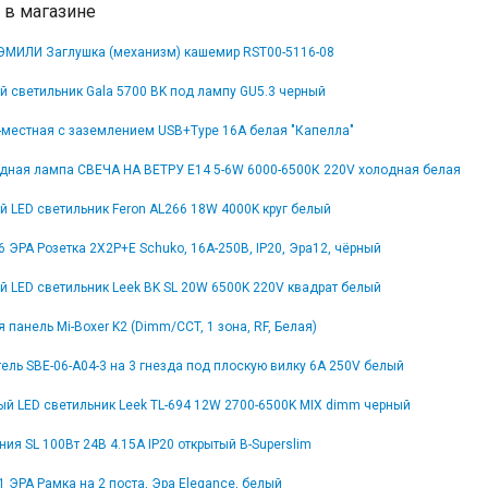
 в магазине
ЭМИЛИ Заглушка (механизм) кашемир RST00-5116-08
й светильник Gala 5700 BK под лампу GU5.3 черный
1-местная с заземлением USB+Type 16А белая "Капелла"
дная лампа СВЕЧА НА ВЕТРУ E14 5-6W 6000-6500К 220V холодная белая
 LED светильник Feron AL266 18W 4000K круг белый
6 ЭРА Розетка 2X2P+E Schuko, 16A-250В, IP20, Эра12, чёрный
й LED светильник Leek BK SL 20W 6500K 220V квадрат белый
 панель Mi-Boxer K2 (Dimm/CCT, 1 зона, RF, Белая)
ель SBE-06-A04-3 на 3 гнезда под плоскую вилку 6A 250V белый
ый LED светильник Leek TL-694 12W 2700-6500K MIX dimm черный
ния SL 100Вт 24В 4.15А IP20 открытый B-Superslim
1 ЭРА Рамка на 2 поста, Эра Elegance, белый