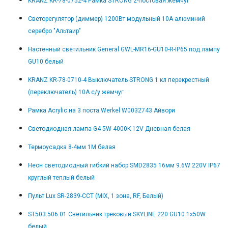
KRANZ KR-78-0752-4 Рамка STRONG 2-постовая жемчуг
Светорегулятор (диммер) 1200Вт модульный 10А алюминий
серебро "Альтаир"
Настенный светильник General GWL-MR16-GU10-R-IP65 под лампу
GU10 белый
KRANZ KR-78-0710-4 Выключатель STRONG 1 кл перекрестный
(переключатель) 10А с/у жемчуг
Рамка Acrylic на 3 поста Werkel W0032743 Айвори
Светодиодная лампа G4 5W 4000K 12V Дневная белая
Термоусадка 8-4мм 1М белая
Неон светодиодный гибкий набор SMD2835 16мм 9.6W 220V IP67
круглый теплый белый
Пульт Lux SR-2839-CCT (MIX, 1 зона, RF, Белый)
ST503.506.01 Светильник трековый SKYLINE 220 GU10 1х50W
белый