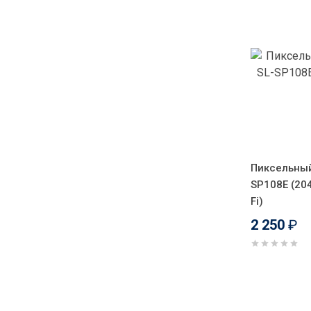
Пиксельный
SP108E (204
Fi)
2 250
₽