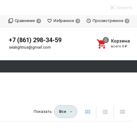
Закрыть
Сравнение
Избранное
Просмотренное
0
0
0
+7 (861) 298-34-59
Корзина
всего
0
₽
sealightrus@gmail.com
Показать:
Все