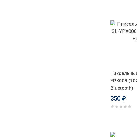
Пиксельный
YPX008 (102
Bluetooth)
350
₽