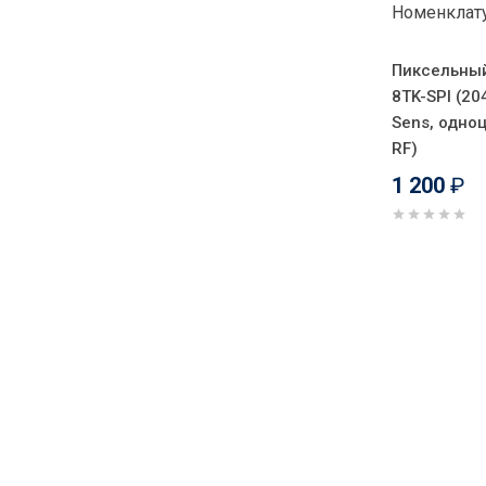
Пиксельный
8TK-SPI (20
Sens, одно
RF)
1 200
₽