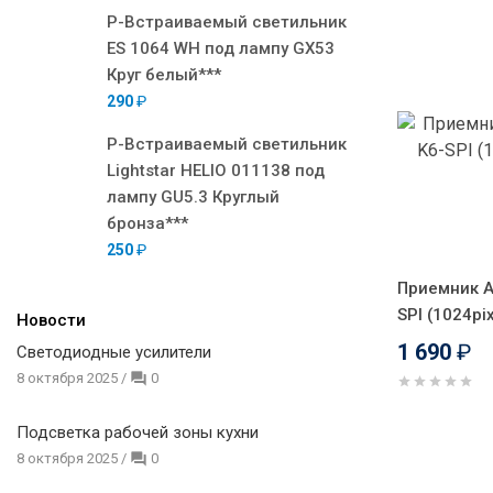
Р-Встраиваемый светильник
ES 1064 WH под лампу GX53
Круг белый***
290
₽
Р-Встраиваемый светильник
Lightstar HELIO 011138 под
лампу GU5.3 Круглый
бронза***
250
₽
Приемник A
SPI (1024pi
Новости
1 690
₽
Светодиодные усилители
8 октября 2025
/
0
Подсветка рабочей зоны кухни
8 октября 2025
/
0