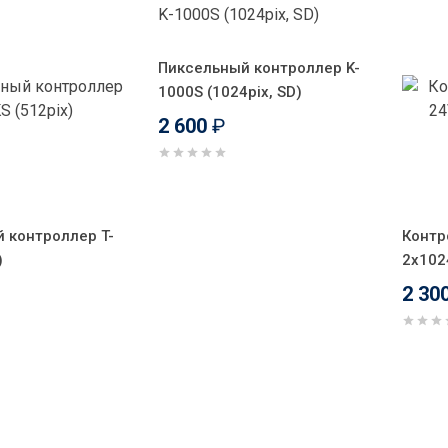
Пиксельный контроллер K-
1000S (1024pix, SD)
2 600
₽
 контроллер T-
Контро
)
2x1024
2 30