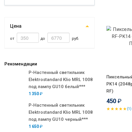
Цена
от
до
руб.
Рекомендации
Р-Настенный светильник
Пиксельный
Elektrostandard Klio MRL 1008
PK14 (2048p
под лампу GU10 белый***
RF)
1 350
₽
450
₽
Р-Настенный светильник
(1)
Elektrostandard Klio MRL 1008
под лампу GU10 черный***
1 650
₽