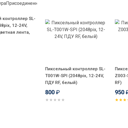
 контроллер SL-
48pix, 12-24V,
цветная лента,
Пиксельный контроллер SL-
Пиксе
T001W-SPI (2048pix, 12-24V,
Z003-S
ПДУ RF, белый)
RF)
800
₽
950