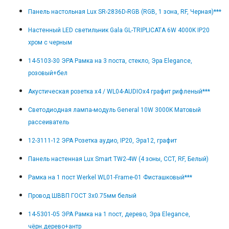
Панель настольная Lux SR-2836D-RGB (RGB, 1 зона, RF, Черная)***
Настенный LED светильник Gala GL-TRIPLICATA 6W 4000K IP20
хром с черным
14-5103-30 ЭРА Рамка на 3 поста, стекло, Эра Elegance,
розовый+бел
Акустическая розетка х4 / WL04-AUDIOx4 графит рифленый***
Светодиодная лампа-модуль General 10W 3000K Матовый
рассеиватель
12-3111-12 ЭРА Розетка аудио, IP20, Эра12, графит
Панель настенная Lux Smart TW2-4W (4 зоны, CCT, RF, Белый)
Рамка на 1 пост Werkel WL01-Frame-01 Фисташковый***
Провод ШВВП ГОСТ 3x0.75мм белый
14-5301-05 ЭРА Рамка на 1 пост, дерево, Эра Elegance,
чёрн.дерево+антр