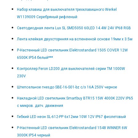
Набор клавиш для выключателя трехклавишного Werkel
W1139009 Серебряный рифленый
Светодиодная лента Lux SL SMD5050 60LED 14.4W 24V IP68 RGB
Лента клейкая двухсторнняя на вспененной основе 19мм x 3.5м
Р-Настенный LED светильник Elektrostandard 1505 COVER 12W
6500K IP54 белый***
Контроллер Feron LD200 для выключателей серии TM 1000W
230V
Штепсельное гнездо SBE-16-S01-bz с/з 16А 250V черное
Накладной LED светильник Smartbuy BTR15 15W 4000K 220V IP65
с микров. датч. движения
Гибкий LED неон SL-612-PP 6x12мм 10W 12V IP67 фиолетовый
Р-Настенный LED светильник Elektrostandard 1548 WINNER 6W
3000K IP54 черный