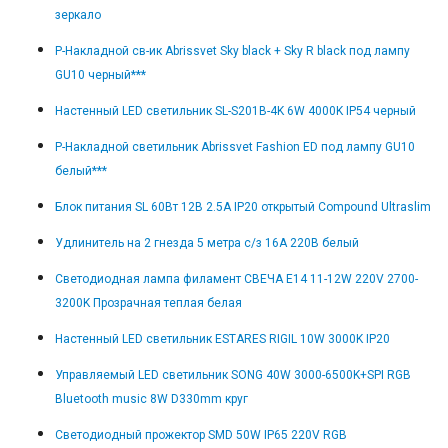
зеркало
Р-Накладной св-ик Abrissvet Sky black + Sky R black под лампу
GU10 черный***
Настенный LED светильник SL-S201B-4K 6W 4000K IP54 черный
Р-Накладной светильник Abrissvet Fashion ED под лампу GU10
белый***
Блок питания SL 60Вт 12В 2.5А IP20 открытый Compound Ultraslim
Удлинитель на 2 гнезда 5 метра с/з 16А 220В белый
Светодиодная лампа филамент СВЕЧА E14 11-12W 220V 2700-
3200K Прозрачная теплая белая
Настенный LED светильник ESTARES RIGIL 10W 3000K IP20
Управляемый LED светильник SONG 40W 3000-6500K+SPI RGB
Bluetooth music 8W D330mm круг
Светодиодный прожектор SMD 50W IP65 220V RGB