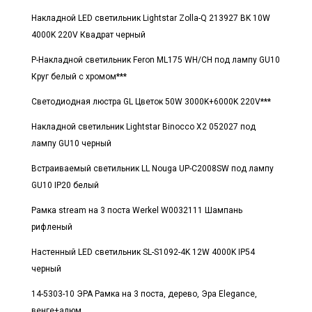
Накладной LED светильник Lightstar Zolla-Q 213927 BK 10W
4000K 220V Квадрат черный
Р-Накладной светильник Feron ML175 WH/CH под лампу GU10
Круг белый с хромом***
Светодиодная люстра GL Цветок 50W 3000K+6000K 220V***
Накладной светильник Lightstar Binocco X2 052027 под
лампу GU10 черный
Встраиваемый светильник LL Nouga UP-C2008SW под лампу
GU10 IP20 белый
Рамка stream на 3 поста Werkel W0032111 Шампань
рифленый
Настенный LED светильник SL-S1092-4K 12W 4000K IP54
черный
14-5303-10 ЭРА Рамка на 3 поста, дерево, Эра Elegance,
венге+алюм