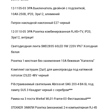
12-1105-03 ЭРА Выключатель двойной с подсветкой,
10АХ-250В, IP20, Эра12, алюминий
Патрон накладной наклонный E27 черный
12-3110-05 ЭРА Розетка комбинированная RJ45+TV, IP20,
Эра12, антрацит
Светодиодная лента SMD2835 60LED 9W 220V IP67 Холодная
белая
Розетка 1-местная без заземления 10А бежевая "Капелла"
Комплект заглушек (2шт) для шинопровода под натяжной
потолок IZILED 48V черный
Р-Встраиваемый светильник Abrissvet SAG 203-4 BK-SL под
лампу GU5.3 Квадрат черный с серебром***
Рамка на 3 поста Werkel WL01-Frame-03 Фисташковый***
STEKKER ЭМИЛИ Розетка (механизм) 2-я компьютерная RJ-45