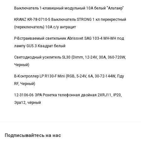
Выключатель 1-клавишный модульный 10А белый "Альтаир"
KRANZ KR-78-0710-5 Выключатель STRONG 1 кл перекрестный
(переключатель) 10А с/у антрацит
Р-Встраиваемый светильник Abrissvet SAG 103-4 WH-WH под
лампу GU5.3 Квадрат белый
Светодиодный усилитель SL30 (Dimm, 12-24V, 30A, 360-720W,
Черный)
В-Контроллер LP R130-F Mini (RGB, 5-24V, 6A, 30-72-144W, Пду
RF, Черный)
12-3106-06 ЭРА Розетка телефонная двойная 2XRJ11, IP20,
Эра12, чёрный
Подписывайтесь на нас