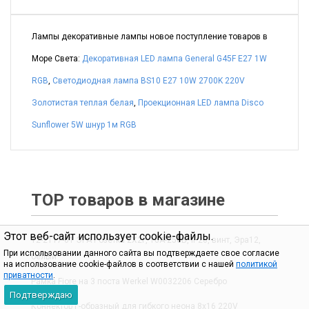
Лампы декоративные лампы новое поступление товаров в
Море Света:
Декоративная LED лампа General G45F E27 1W
RGB
,
Светодиодная лампа BS10 E27 10W 2700K 220V
Золотистая теплая белая
,
Проекционная LED лампа Disco
Sunflower 5W шнур 1м RGB
TOP товаров в магазине
Этот веб-сайт использует cookie-файлы.
12-2117-01 ЭРА Розетка 2X2P, 16A-250В, IP20, винт, Эра12,
При использовании данного сайта вы подтверждаете свое согласие
белый
на использование cookie-файлов в соответствии с нашей
политикой
приватности
.
Рамка Fiore на 3 поста Werkel W0032206 Серебро
Подтверждаю
Коннектор Г-образный для гибкого неона 8x16 220V