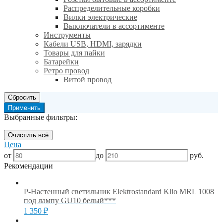
Распределительные коробки
Вилки электрические
Выключатели в ассортименте
Инструменты
Кабели USB, HDMI, зарядки
Товары для пайки
Батарейки
Ретро провод
Витой провод
Сбросить
Применить
Выбранные фильтры:
Очистить всё
Цена
от
до
руб.
Рекомендации
Р-Настенный светильник Elektrostandard Klio MRL 1008
под лампу GU10 белый***
1 350
₽