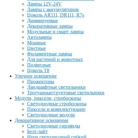
Лампы 12V-24V
Лампы с аккумулятором
Цоколь AR111, DR111, R7s
Диммируемые
Декоративные лампы
Модульные и смарт лампы
Автолампы
Мощные
Цветные
Филаментные лампы
Для растений и животных
Подвесные
Цоколь T8
Уличное освещение
Прожекторы
Ландшафтные светильники
Тротуарные/грунтовые светильники
Модули, пиксели, стробоскопы
Светодиодные стробоскопы
Пиксели и комплектующие
Светодиодные модули
Декоративное освещение
Светодиодные гирлянды
Белт-лайт
Неон светодиодный гибкий