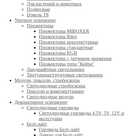
Для растений и животных
Подвесные
Цоколь T8
Уличное освещение
Прожекторы
Прожекторы MiBOXER
Прожекторы Ritex
Прожекторы архитектурные
Прожекторы стандартные
Прожекторы RGB
Прожекторы с датчиком движения
Прожекторы типа "Кобра"
Ландшафтные светильники
Тротуарные/грунтовые светильники
Модули, пиксели, стробоскопы
Светодиодные стробоскопы
Пиксели и комплектующие
Светодиодные модули
Декоративное освещение
Светодиодные гирлянды
Светодиодные гирлянды 4.5V, 5V, 12V и
аксессуары
Белт-лайт
Гирлянда Белт-лайт
Лампы для Белт-лайт