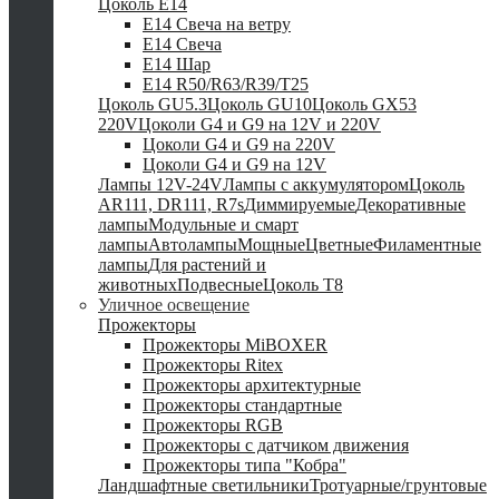
Цоколь Е14
E14 Свеча на ветру
E14 Свеча
E14 Шар
E14 R50/R63/R39/T25
Цоколь GU5.3
Цоколь GU10
Цоколь GX53
220V
Цоколи G4 и G9 на 12V и 220V
Цоколи G4 и G9 на 220V
Цоколи G4 и G9 на 12V
Лампы 12V-24V
Лампы с аккумулятором
Цоколь
AR111, DR111, R7s
Диммируемые
Декоративные
лампы
Модульные и смарт
лампы
Автолампы
Мощные
Цветные
Филаментные
лампы
Для растений и
животных
Подвесные
Цоколь T8
Уличное освещение
Прожекторы
Прожекторы MiBOXER
Прожекторы Ritex
Прожекторы архитектурные
Прожекторы стандартные
Прожекторы RGB
Прожекторы с датчиком движения
Прожекторы типа "Кобра"
Ландшафтные светильники
Тротуарные/грунтовые