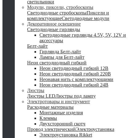
светильники
Модули, пиксели, стробоскопы
Светодиодные стробоскопы
Пиксели и
комплектующие
Светодиодные модули
Декоративное освещение
Светодиодные гирлянды
Светодиодные гирлянды 4.5V, 5V, 12V и
аксессуары
Белт-лайт
Гирлянда Белт-лайт
Лампы для Белт-лайт
Неон светодиодный гибкий
Неон светодиодный гибкий 12В
Неон светодиодный гибкий 220В
Неонавая нить с комплектующими
Неон светодиодный гибкий 24В
Люстры
Люстры LED
Люстры под лампу
Электротовары и инструмент
Расходные материалы
Монтажные изделия
Клеммы
Двухсторонний скотч
Провод электрический
Электроустановка
Электроустановка Rikket