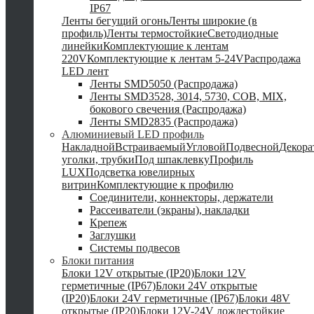
IP67
Ленты бегущий огонь
Ленты широкие (в
профиль)
Ленты термостойкие
Светодиодные
линейки
Комплектующие к лентам
220V
Комплектующие к лентам 5-24V
Распродажа
LED лент
Ленты SMD5050 (Распродажа)
Ленты SMD3528, 3014, 5730, COB, MIX,
бокового свечения (Распродажа)
Ленты SMD2835 (Распродажа)
Алюминиевый LED профиль
Накладной
Встраиваемый
Угловой
Подвесной
Декор
уголки, трубки
Под шпаклевку
Профиль
LUX
Подсветка ювелирных
витрин
Комплектующие к профилю
Соединители, коннекторы, держатели
Рассеиватели (экраны), накладки
Крепеж
Заглушки
Системы подвесов
Блоки питания
Блоки 12V открытые (IP20)
Блоки 12V
герметичные (IP67)
Блоки 24V открытые
(IP20)
Блоки 24V герметичные (IP67)
Блоки 48V
открытые (IP20)
Блоки 12V-24V дождестойкие