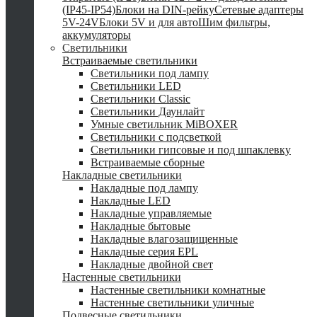
(IP45-IP54)
Блоки на DIN-рейку
Сетевые адаптеры
5V-24V
Блоки 5V и для авто
Шим фильтры,
аккумуляторы
Светильники
Встраиваемые светильники
Светильники под лампу
Светильники LED
Светильники Classic
Светильники Даунлайт
Умные светильник MiBOXER
Светильники с подсветкой
Светильники гипсовые и под шпаклевку
Встраиваемые сборные
Накладные светильники
Накладные под лампу
Накладные LED
Накладные управляемые
Накладные бытовые
Накладные влагозащищенные
Накладные серия EPL
Накладные двойной свет
Настенные светильники
Настенные светильники комнатные
Настенные светильники уличные
Подвесные светильники