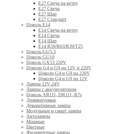
E27 Свеча на ветру
E27 Свеча
E27 Шар
E27 Стандарт
Цоколь Е14
E14 Свеча на ветру
E14 Свеча
E14 Шар
E14 R50/R63/R39/T25
Цоколь GU5.3
Цоколь GU10
Цоколь GX53 220V
Цоколи G4 и G9 на 12V и 220V
Цоколи G4 и G9 на 220V
Цоколи G4 и G9 на 12V
Лампы 12V-24V
Лампы с аккумулятором
Цоколь AR111, DR111, R7s
Диммируемые
Декоративные лампы
Модульные и смарт лампы
Автолампы
Мощные
Цветные
Филаментные лампы