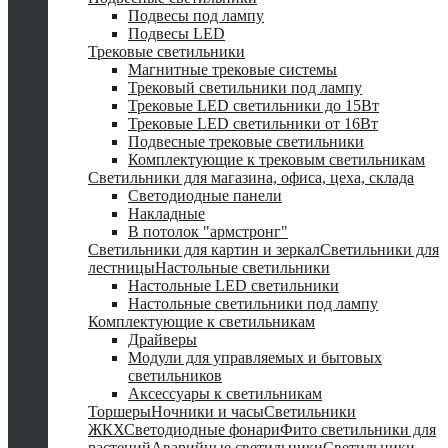
Подвесы под лампу
Подвесы LED
Трековые светильники
Магнитные трековые системы
Трековый светильники под лампу
Трековые LED светильники до 15Вт
Трековые LED светильники от 16Вт
Подвесные трековые светильники
Комплектующие к трековым светильникам
Светильники для магазина, офиса, цеха, склада
Светодиодные панели
Накладные
В потолок "армстронг"
Светильники для картин и зеркал
Светильники для
лестницы
Настольные светильники
Настольные LED светильники
Настольные светильники под лампу
Комплектующие к светильникам
Драйверы
Модули для управляемых и бытовых
светильников
Аксессуары к светильникам
Торшеры
Ночники и часы
Светильники
ЖКХ
Светодиодные фонари
Фито светильники для
растений
Аварийные светильники
Светильники