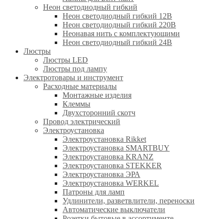
Неон светодиодный гибкий
Неон светодиодный гибкий 12В
Неон светодиодный гибкий 220В
Неонавая нить с комплектующими
Неон светодиодный гибкий 24В
Люстры
Люстры LED
Люстры под лампу
Электротовары и инструмент
Расходные материалы
Монтажные изделия
Клеммы
Двухсторонний скотч
Провод электрический
Электроустановка
Электроустановка Rikket
Электроустановка SMARTBUY
Электроустановка KRANZ
Электроустановка STEKKER
Электроустановка ЭРА
Электроустановка WERKEL
Патроны для ламп
Удлинители, разветвлители, переноски
Автоматические выключатели
Розетки бытовые в ассортименте