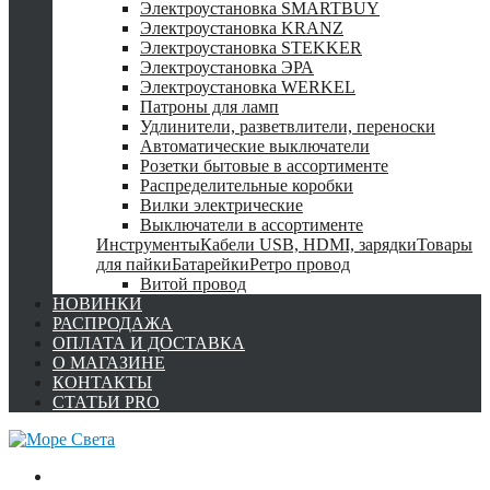
Электроустановка SMARTBUY
Электроустановка KRANZ
Электроустановка STEKKER
Электроустановка ЭРА
Электроустановка WERKEL
Патроны для ламп
Удлинители, разветвлители, переноски
Автоматические выключатели
Розетки бытовые в ассортименте
Распределительные коробки
Вилки электрические
Выключатели в ассортименте
Инструменты
Кабели USB, HDMI, зарядки
Товары
для пайки
Батарейки
Ретро провод
Витой провод
НОВИНКИ
РАСПРОДАЖА
ОПЛАТА И ДОСТАВКА
О МАГАЗИНЕ
КОНТАКТЫ
СТАТЬИ PRO