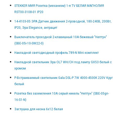
STEKKER МИЯ Розетка (механизм) 1-я TV БЕЛАЯ МАГНОЛИЯ
RST00-3108-01 IP20
14-4103-05 ЭРА Датчик движения 2-проводной, 180-240В, 200Вт,
IP20, Эра Elegance, антрацит
Выключатель проходной 2-клавишный 10А бежевый "Нептун"
(SBE-05i-10-SW22-0)
Накладной светодиодный профиль 789-N Mini комплект
Накладной светильник Эра OL7 WH/CH под лампу GX53 белый с
хромом
Р-Встраиваемый светильник Gala DSL-P 7W 4000-4500K 220V Круг
белый
Розетка без заземления 10А серый никель "Нептун" (SBE-05gn-
16-S1-N)
Заглушка для неона 6x12 белая