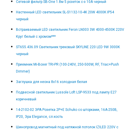
Сетевой фильтр SB-One 1.8м 5 розеток с-з 10А черный
Настенный LED светильник SL-S1132-10-4K 20W 4000K IP54
черный
Встраиваемый LED светильник Feron LN003 3W 4000-4500K 220V
Круг белый с хромом***
ST655.436.09 Светильник трековый SKYLINE 220 LED 9W 3000K
черный
Приемник Mi-Boxer TRI-PR (100-240V, 250-500W, RF, Triac+Push
Dimmer)
Заглушка для неона 8x16 холодная белая
Подвесной светильник Lussole Loft LSP-9533 под лампу E27
коричневый
14-2102-02 ЭРА Розетка 2P+E Schuko со шторками, 16A-250В,
IP20, Эра Elegance, сл.кость
Шинопровод магнитный под натяжной потолок IZILED 220V с