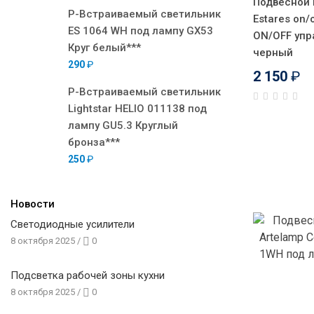
Подвесной 
Р-Встраиваемый светильник
Estares on/
ES 1064 WH под лампу GX53
ON/OFF уп
Круг белый***
черный
290
₽
2 150
₽
Р-Встраиваемый светильник
Lightstar HELIO 011138 под
лампу GU5.3 Круглый
бронза***
250
₽
Новости
Светодиодные усилители
8 октября 2025
/
0
Подсветка рабочей зоны кухни
8 октября 2025
/
0