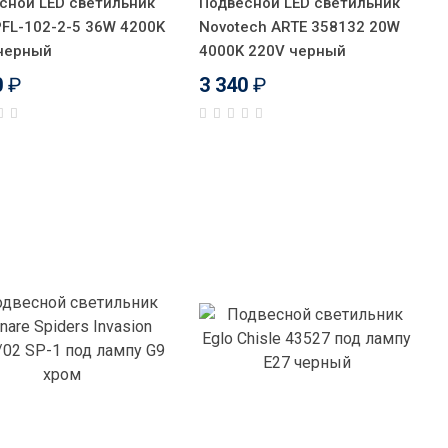
сной LED светильник
Подвесной LED светильник
 PFL-102-2-5 36W 4200K
Novotech ARTE 358132 20W
черный
4000K 220V черный
0
₽
3 340
₽