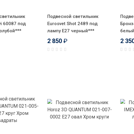
светильник
Подвесной светильник
Подве
vi 60087 под
Eurosvet Shot 2489 под
Бронз
олубой***
лампу E27 черный***
белый
2 850
₽
2 35