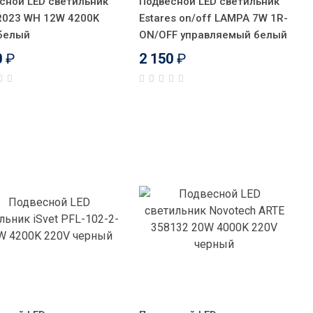
сной LED светильник
Подвесной LED светильник
R023 WH 12W 4200K
Estares on/off LAMPA 7W 1R-
белый
ON/OFF управляемый белый
0
₽
2 150
₽