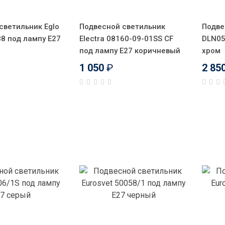
светильник Eglo
Подвесной светильник
Подве
88 под лампу Е27
Electra 08160-09-01SS CF
DLN05
под лампу E27 коричневый
хром
1 050
₽
2 85