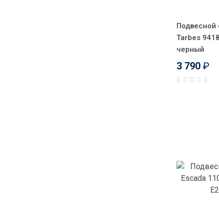
Подвесной 
Tarbes 941
черный
3 790
₽