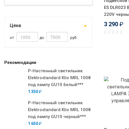
Подвесной 
ES DLR023 
220V черн
3 290
₽
Цена
от
до
руб.
Рекомендации
Р-Настенный светильник
Elektrostandard Klio MRL 1008
под лампу GU10 белый***
1 350
₽
Р-Настенный светильник
Elektrostandard Klio MRL 1008
под лампу GU10 черный***
1 650
₽