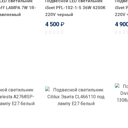
LED светильник
Подвесной LED светильник
Подве
off LAMPA 7W 1R-
iSvet PFL-102-1-5 36W 4200K
iSvet
равляемый
220V черный
220V 
4 500
₽
4 90