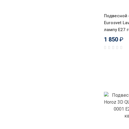
Подвесной 
Eurosvet La
лампу E27 г
1 850
₽