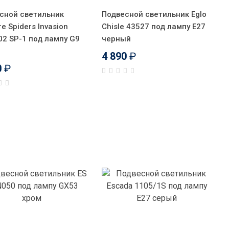
сной светильник
Подвесной светильник Eglo
re Spiders Invasion
Chisle 43527 под лампу E27
02 SP-1 под лампу G9
черный
4 890
₽
0
₽