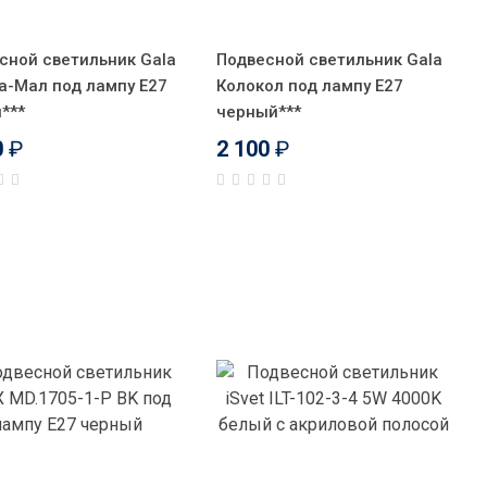
сной светильник Gala
Подвесной светильник Gala
а-Мал под лампу Е27
Колокол под лампу Е27
***
черный***
0
₽
2 100
₽