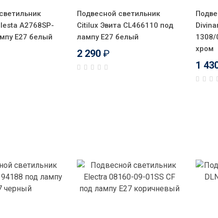
светильник
Подвесной светильник
Подве
elesta A2768SP-
Citilux Эвита CL466110 под
Divina
мпу E27 белый
лампу Е27 белый
1308/
хром
2 290
₽
1 43