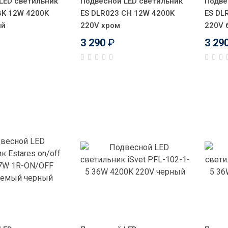
LED светильник
Подвесной LED светильник
Подве
BK 12W 4200K
ES DLR023 CH 12W 4200K
ES DL
ый
220V хром
220V 
3 290
₽
3 29