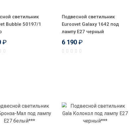
сной светильник
Подвесной светильник
vet Bubble 50197/1
Eurosvet Galaxy 1642 под
о
лампу E27 черный
0
₽
6 190
₽