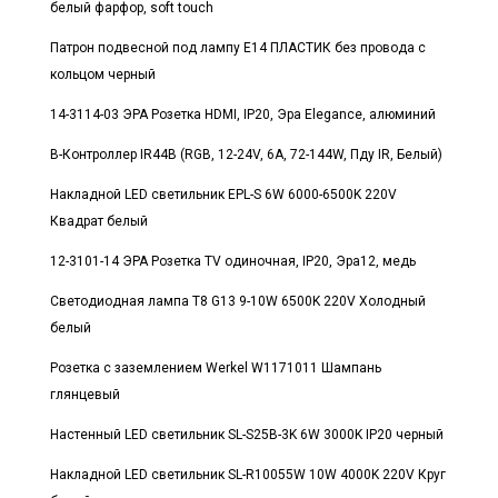
белый фарфор, soft touch
Патрон подвесной под лампу E14 ПЛАСТИК без провода с
кольцом черный
14-3114-03 ЭРА Розетка HDMI, IP20, Эра Elegance, алюминий
В-Контроллер IR44B (RGB, 12-24V, 6A, 72-144W, Пду IR, Белый)
Накладной LED светильник EPL-S 6W 6000-6500K 220V
Квадрат белый
12-3101-14 ЭРА Розетка TV одиночная, IP20, Эра12, медь
Светодиодная лампа T8 G13 9-10W 6500K 220V Холодный
белый
Розетка с заземлением Werkel W1171011 Шампань
глянцевый
Настенный LED светильник SL-S25B-3K 6W 3000K IP20 черный
Накладной LED светильник SL-R10055W 10W 4000K 220V Круг