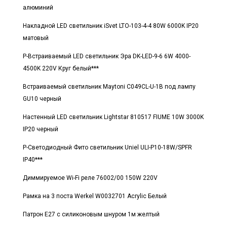
алюминий
Накладной LED светильник iSvet LTO-103-4-4 80W 6000K IP20
матовый
Р-Встраиваемый LED светильник Эра DK-LED-9-6 6W 4000-
4500K 220V Круг белый***
Встраиваемый светильник Maytoni C049CL-U-1B под лампу
GU10 черный
Настенный LED светильник Lightstar 810517 FIUME 10W 3000K
IP20 черный
Р-Светодиодный Фито светильник Uniel ULI-P10-18W/SPFR
IP40***
Диммируемое Wi-Fi реле 76002/00 150W 220V
Рамка на 3 поста Werkel W0032701 Acrylic Белый
Патрон E27 с силиконовым шнуром 1м желтый