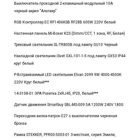
Выключатель проходной 2-клавишный модульный 10А
черный акрил "Альтаир"
RGB Контроллер EC RF1406KSB RF28B 600W 220V белый
Настенная панель Mi-Boxer K2S (Dimm/CCT, 1 зона, RF, Белая)
Трековый светильник SL-TR805B под лампу GU10 Черный
Накладной светильник iSvet GXL-101-1-5 под лампу GX53 IP44
круг белый
Р-Встраиваемый LED светильник Elvan 2099 9W 4000-4500K
220V Круг белый***
14-3108-01 ЭРА Розетка 2хRJ45, IP20, белый***
Датчик движения Smartbuy SBL-MS-009 5A 1200W 240V 180G
Переходник вилка-патрон E27 с выключателем черненая
бронза
Рамка STEKKER, PFR00-5003-01 3-местная, серия Эмили,