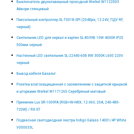
Выключатель двухклавишный проходной Werkel W1122003
Айвори глянцевый
Пиксельный контроллер SL-T001B-SPI (2048pix, 12-24V, ПДУ RF,
черный)
Светильник LED для зеркал и картин SL-8039B 10W 4000K IP20
500мм черный
Настенный LED светильник SL-22440-60B 8W 3000K L600 220V
черный
Вывод кабеля Базальт
Розетка влагозащищенная с заземлением с защитной крышкой
и шторками Werkel W1171265 Серебряный матовый
Приемник Lux SR-1009FA (RGB+W+MIX, 12-36V, 20A, 240-480-
720W) / RX-ST
Подвесная светодиодная люстра Indigo Galass 14001/4P White
V000033L