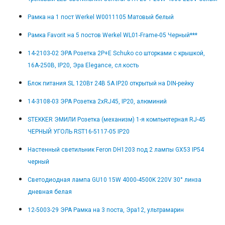
Рамка на 1 пост Werkel W0011105 Матовый белый
Рамка Favorit на 5 постов Werkel WL01-Frame-05 Черный***
14-2103-02 ЭРА Розетка 2P+E Schuko со шторками с крышкой,
16A-250В, IP20, Эра Elegance, сл.кость
Блок питания SL 120Вт 24В 5А IP20 открытый на DIN-рейку
14-3108-03 ЭРА Розетка 2хRJ45, IP20, алюминий
STEKKER ЭМИЛИ Розетка (механизм) 1-я компьютерная RJ-45
ЧЕРНЫЙ УГОЛЬ RST16-5117-05 IP20
Настенный светильник Feron DH1203 под 2 лампы GX53 IP54
черный
Светодиодная лампа GU10 15W 4000-4500K 220V 30° линза
дневная белая
12-5003-29 ЭРА Рамка на 3 поста, Эра12, ультрамарин