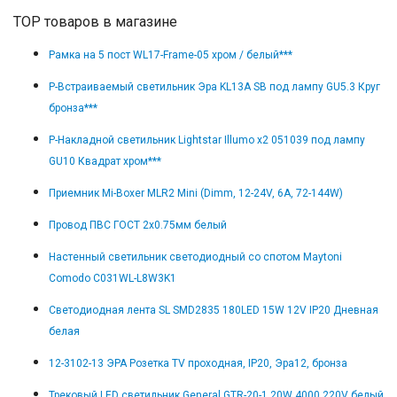
TOP товаров в магазине
Рамка на 5 пост WL17-Frame-05 хром / белый***
Р-Встраиваемый светильник Эра KL13A SB под лампу GU5.3 Круг
бронза***
Р-Накладной светильник Lightstar Illumo x2 051039 под лампу
GU10 Квадрат хром***
Приемник Mi-Boxer MLR2 Mini (Dimm, 12-24V, 6A, 72-144W)
Провод ПВС ГОСТ 2x0.75мм белый
Настенный светильник светодиодный со спотом Maytoni
Comodo C031WL-L8W3K1
Светодиодная лента SL SMD2835 180LED 15W 12V IP20 Дневная
белая
12-3102-13 ЭРА Розетка TV проходная, IP20, Эра12, бронза
Трековый LED светильник General GTR-20-1 20W 4000 220V белый