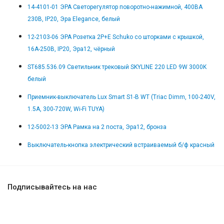
14-4101-01 ЭРА Светорегулятор поворотно-нажимной, 400ВА
230В, IP20, Эра Elegance, белый
12-2103-06 ЭРА Розетка 2P+E Schuko со шторками с крышкой,
16A-250В, IP20, Эра12, чёрный
ST685.536.09 Светильник трековый SKYLINE 220 LED 9W 3000K
белый
Приемник-выключатель Lux Smart S1-B WT (Triac Dimm, 100-240V,
1.5A, 300-720W, Wi-Fi TUYA)
12-5002-13 ЭРА Рамка на 2 поста, Эра12, бронза
Выключатель-кнопка электрический встраиваемый б/ф красный
Подписывайтесь на нас