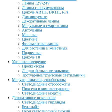
Лампы 12V-24V
Лампы с аккумулятором
Цоколь AR111, DR111, R7s
Диммируемые
Декоративные лампы
Модульные и смарт лампы
Автолампы
Мощные
Цветные
Филаментные лампы
Для растений и животных
Подвесные
Цоколь T8
Уличное освещение
Прожекторы
Ландшафтные светильники
Тротуарные/грунтовые светильники
Модули, пиксели, стробоскопы
Светодиодные стробоскопы
Пиксели и комплектующие
Светодиодные модули
Декоративное освещение
Светодиодные гирлянды
Белт-лайт
Неон светодиодный гибкий