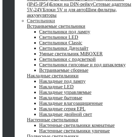
(IP45-IP54)
Блоки на DIN-рейку
Сетевые адаптеры
5V-24V
Блоки 5V и для авто
Шим фильтры,
аккумуляторы
Светильники
Встраиваемые светильники
Светильники под лампу
Светильники LED
Светильники Classic
Светильники Даунлайт
Умные светильник MiBOXER
Светильники с подсветкой
Светильники гипсовые и под шпаклевку
Встраиваемые сборные
Накладные светильники
Накладные под лампу
Накладные LED
Накладные управляемые
Накладные бытовые
Накладные влагозащищенные
Накладные серия EPL
Накладные двойной свет
Настенные светильники
Настенные светильники комнатные
Настенные светильники уличные
Подвесные светильники