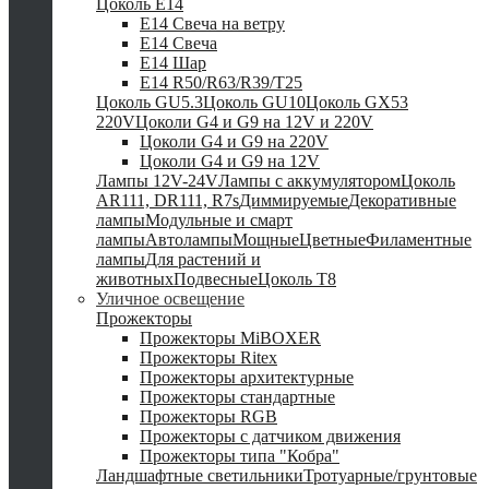
Цоколь Е14
E14 Свеча на ветру
E14 Свеча
E14 Шар
E14 R50/R63/R39/T25
Цоколь GU5.3
Цоколь GU10
Цоколь GX53
220V
Цоколи G4 и G9 на 12V и 220V
Цоколи G4 и G9 на 220V
Цоколи G4 и G9 на 12V
Лампы 12V-24V
Лампы с аккумулятором
Цоколь
AR111, DR111, R7s
Диммируемые
Декоративные
лампы
Модульные и смарт
лампы
Автолампы
Мощные
Цветные
Филаментные
лампы
Для растений и
животных
Подвесные
Цоколь T8
Уличное освещение
Прожекторы
Прожекторы MiBOXER
Прожекторы Ritex
Прожекторы архитектурные
Прожекторы стандартные
Прожекторы RGB
Прожекторы с датчиком движения
Прожекторы типа "Кобра"
Ландшафтные светильники
Тротуарные/грунтовые