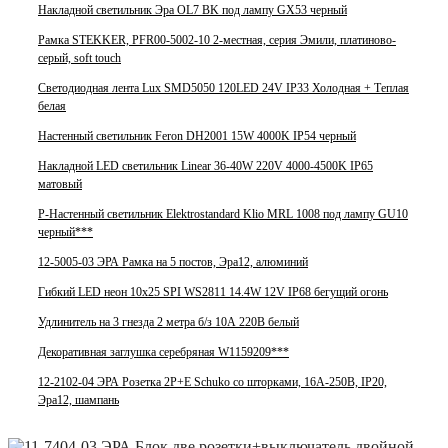
Накладной светильник Эра OL7 BK под лампу GX53 черный
Рамка STEKKER, PFR00-5002-10 2-местная, серия Эмили, платиново-
серый, soft touch
Светодиодная лента Lux SMD5050 120LED 24V IP33 Холодная + Теплая
белая
Настенный светильник Feron DH2001 15W 4000K IP54 черный
Накладной LED светильник Linear 36-40W 220V 4000-4500K IP65
матовый
Р-Настенный светильник Elektrostandard Klio MRL 1008 под лампу GU10
черный***
12-5005-03 ЭРА Рамка на 5 постов, Эра12, алюминий
Гибкий LED неон 10x25 SPI WS2811 14.4W 12V IP68 бегущий огонь
Удлинитель на 3 гнезда 2 метра б/з 10А 220В белый
Декоративная заглушка серебряная W1159209***
12-2102-04 ЭРА Розетка 2P+E Schuko со шторками, 16A-250В, IP20,
Эра12, шампань