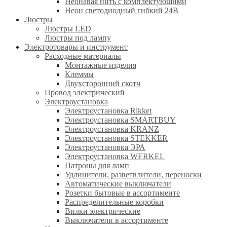
Неонавая нить с комплектующими
Неон светодиодный гибкий 24В
Люстры
Люстры LED
Люстры под лампу
Электротовары и инструмент
Расходные материалы
Монтажные изделия
Клеммы
Двухсторонний скотч
Провод электрический
Электроустановка
Электроустановка Rikket
Электроустановка SMARTBUY
Электроустановка KRANZ
Электроустановка STEKKER
Электроустановка ЭРА
Электроустановка WERKEL
Патроны для ламп
Удлинители, разветвлители, переноски
Автоматические выключатели
Розетки бытовые в ассортименте
Распределительные коробки
Вилки электрические
Выключатели в ассортименте