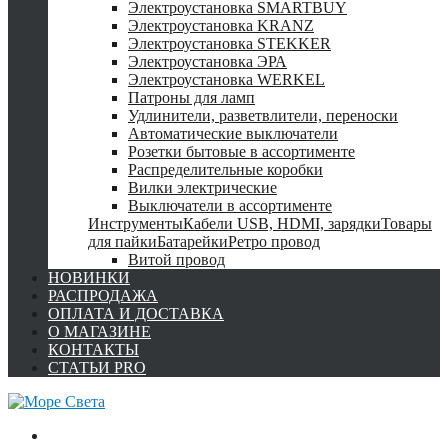
Электроустановка SMARTBUY
Электроустановка KRANZ
Электроустановка STEKKER
Электроустановка ЭРА
Электроустановка WERKEL
Патроны для ламп
Удлинители, разветвлители, переноски
Автоматические выключатели
Розетки бытовые в ассортименте
Распределительные коробки
Вилки электрические
Выключатели в ассортименте
Инструменты
Кабели USB, HDMI, зарядки
Товары
для пайки
Батарейки
Ретро провод
Витой провод
НОВИНКИ
РАСПРОДАЖА
ОПЛАТА И ДОСТАВКА
О МАГАЗИНЕ
КОНТАКТЫ
СТАТЬИ PRO