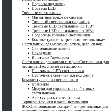
Подвесы под лампу
Подвесы LED
Трековые светильники
Магнитные трековые системы
Трековый светильники под лампу
Трековые LED светильники до 15Вт
Трековые LED светильники от 16Вт
Подвесные трековые светильники
Комплектующие к трековым светильникам
Светильники для магазина, офиса, цеха, склада
Светодиодные панели
Накладные
В потолок "армстронг"
Светильники для картин и зеркал
Светильники для
лестницы
Настольные светильники
Настольные LED светильники
Настольные светильники под лампу
Комплектующие к светильникам
Драйверы
Модули для управляемых и бытовых
светильников
Аксессуары к светильникам
Торшеры
Ночники и часы
Светильники
ЖКХ
Светодиодные фонари
Фито светильники для
растений
Аварийные светильники
Светильники