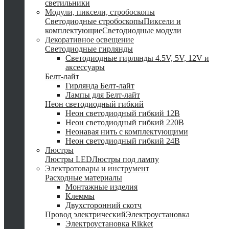
светильники
Модули, пиксели, стробоскопы
Светодиодные стробоскопы
Пиксели и
комплектующие
Светодиодные модули
Декоративное освещение
Светодиодные гирлянды
Светодиодные гирлянды 4.5V, 5V, 12V и
аксессуары
Белт-лайт
Гирлянда Белт-лайт
Лампы для Белт-лайт
Неон светодиодный гибкий
Неон светодиодный гибкий 12В
Неон светодиодный гибкий 220В
Неонавая нить с комплектующими
Неон светодиодный гибкий 24В
Люстры
Люстры LED
Люстры под лампу
Электротовары и инструмент
Расходные материалы
Монтажные изделия
Клеммы
Двухсторонний скотч
Провод электрический
Электроустановка
Электроустановка Rikket