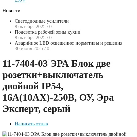
Новости
Светодиодные усилители
8 октября 2025
/
0
Подсветка рабочей зоны кухни
8 октября 2025
/
0
Аварийное LED освещение: нормативы и решения
30 июня 2025
/
0
11-7404-03 ЭРА Блок две
розетки+выключатель
двойной IP54,
16A(10AX)-250В, ОУ, Эра
Эксперт, серый
Написать отзыв