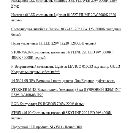
Накладной LED светильник Smartbuy SBL FLOWER 25W 6000K 220V
Круг
Настенный LED светильник Lightstar 810527 FIUME 20W 3000K IP20
черный
Светодиодная линейка с Линзой 3030-12 170° 12W 12V 6000K холодный
белый
Пульт управления IZILED 220V IZ220-T2800BK черный
ST686.496.09 Светильник трековый SKYLINE 220 LED 9W 3000K /
4000K / 5000K черный
Р-Встраиваемый светильник Lightstar LEVIGO 010033 под лампу GU5.3
Квадратный черный с белым***
14-5304-09 ЭРА Рамка на 4 поста, дерево, Эра Elegance, дуб+сл.кость
STEKKER МИЯ Выключатель (механизм) 3 кл ПУДРОВЫЙ ЖЕМЧУГ
RSW10-3108-08 IP20
RGB Контроллер ES RGB005 720W 220V белый
ST685.446.09 Светильник трековый SKYLINE 220 LED 9W 4000K
черный
Подвесной LED профиль SL-3511 / Round D60