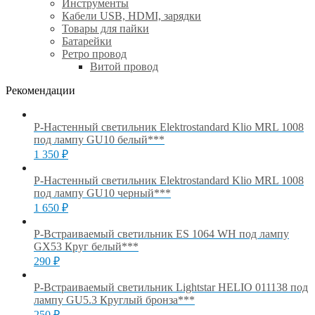
Инструменты
Кабели USB, HDMI, зарядки
Товары для пайки
Батарейки
Ретро провод
Витой провод
Рекомендации
Р-Настенный светильник Elektrostandard Klio MRL 1008
под лампу GU10 белый***
1 350
₽
Р-Настенный светильник Elektrostandard Klio MRL 1008
под лампу GU10 черный***
1 650
₽
Р-Встраиваемый светильник ES 1064 WH под лампу
GX53 Круг белый***
290
₽
Р-Встраиваемый светильник Lightstar HELIO 011138 под
лампу GU5.3 Круглый бронза***
250
₽