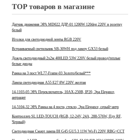
TOP товаров в магазине
Датчик движения ЭРА MD022 ДДР-01 1200W 120deg 220V в розетку
белый
Иголки для светодиодной ленты RGB 220V
Встраиваемый светильник SB-30WH под лампу GX53 белый
Дождь светодиодный 2x2м 400LED 53W 220V белый провод/теплые
белые диоды
Рамка на 3 пост WL77-Frame-03 Золото/белый***
Лампа светодиодная A55 E27 8W 220V желтая
14-1103-05 ЭРА Переключатель, 10АХ-250В, IP20, Эра Elegance,
антрацит
14-5104-32 ЭРА Рамка на 4 поста, стекло, Эра Elegance, серый+антр
Контроллер SL LED-TOUCH (RGB, 12-24V, 24A, 288-576W, Пду RF,
Черный)
Светодиодная Смарт лампа IH G45 GU5.3 11W Wi-Fi 220V RBG+CCT