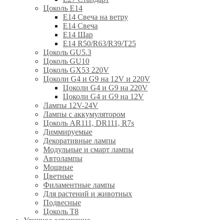
Цоколь Е14
E14 Свеча на ветру
E14 Свеча
E14 Шар
E14 R50/R63/R39/T25
Цоколь GU5.3
Цоколь GU10
Цоколь GX53 220V
Цоколи G4 и G9 на 12V и 220V
Цоколи G4 и G9 на 220V
Цоколи G4 и G9 на 12V
Лампы 12V-24V
Лампы с аккумулятором
Цоколь AR111, DR111, R7s
Диммируемые
Декоративные лампы
Модульные и смарт лампы
Автолампы
Мощные
Цветные
Филаментные лампы
Для растений и животных
Подвесные
Цоколь T8