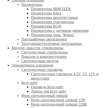
Уличное освещение
Прожекторы
Прожекторы MiBOXER
Прожекторы Ritex
Прожекторы архитектурные
Прожекторы стандартные
Прожекторы RGB
Прожекторы с датчиком движения
Прожекторы типа "Кобра"
Ландшафтные светильники
Тротуарные/грунтовые светильники
Модули, пиксели, стробоскопы
Светодиодные стробоскопы
Пиксели и комплектующие
Светодиодные модули
Декоративное освещение
Светодиодные гирлянды
Светодиодные гирлянды 4.5V, 5V, 12V и
аксессуары
Белт-лайт
Гирлянда Белт-лайт
Лампы для Белт-лайт
Неон светодиодный гибкий
Неон светодиодный гибкий 12В
Неон светодиодный гибкий 220В