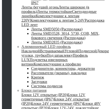
IP67
Ленты бегущий огонь
Ленты широкие (в
профиль)
Ленты термостойкие
Светодиодные
линейки
Комплектующие к лентам
220V
Комплектующие к лентам 5-24V
Распродажа
LED лент
Ленты SMD5050 (Распродажа)
Ленты SMD3528, 3014, 5730, COB, MIX,
бокового свечения (Распродажа)
Ленты SMD2835 (Распродажа)
Алюминиевый LED профиль
Накладной
Встраиваемый
Угловой
Подвесной
Декор
уголки, трубки
Под шпаклевку
Профиль
LUX
Подсветка ювелирных
витрин
Комплектующие к профилю
Соединители, коннекторы, держатели
Рассеиватели (экраны), накладки
Крепеж
Заглушки
Системы подвесов
Блоки питания
Блоки 12V открытые (IP20)
Блоки 12V
герметичные (IP67)
Блоки 24V открытые
(IP20)
Блоки 24V герметичные (IP67)
Блоки 48V
открытые (IP20)
Блоки 12V-24V дождестойкие