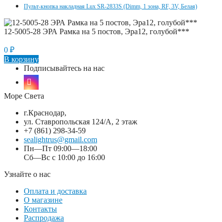
Пульт-кнопка накладная Lux SR-2833S (Dimm, 1 зона, RF, 3V, Белая)
12-5005-28 ЭРА Рамка на 5 постов, Эра12, голубой***
0
₽
В корзину
Подписывайтесь на нас
Море Света
г.Краснодар,
ул. Ставропольская 124/А, 2 этаж
+7 (861) 298-34-59
sealightrus@gmail.com
Пн—Пт 09:00—18:00
Сб—Вс с 10:00 до 16:00
Узнайте о нас
Оплата и доставка
О магазине
Контакты
Распродажа