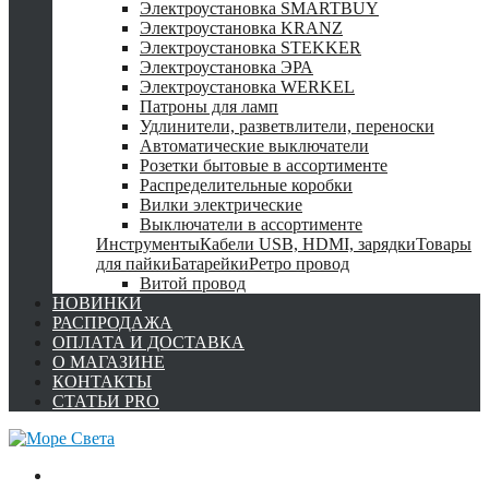
Электроустановка SMARTBUY
Электроустановка KRANZ
Электроустановка STEKKER
Электроустановка ЭРА
Электроустановка WERKEL
Патроны для ламп
Удлинители, разветвлители, переноски
Автоматические выключатели
Розетки бытовые в ассортименте
Распределительные коробки
Вилки электрические
Выключатели в ассортименте
Инструменты
Кабели USB, HDMI, зарядки
Товары
для пайки
Батарейки
Ретро провод
Витой провод
НОВИНКИ
РАСПРОДАЖА
ОПЛАТА И ДОСТАВКА
О МАГАЗИНЕ
КОНТАКТЫ
СТАТЬИ PRO