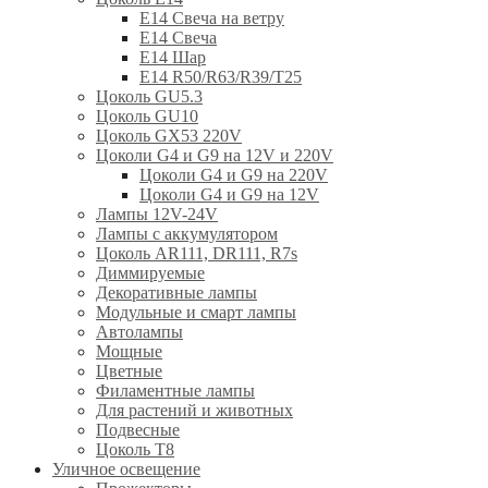
E14 Свеча на ветру
E14 Свеча
E14 Шар
E14 R50/R63/R39/T25
Цоколь GU5.3
Цоколь GU10
Цоколь GX53 220V
Цоколи G4 и G9 на 12V и 220V
Цоколи G4 и G9 на 220V
Цоколи G4 и G9 на 12V
Лампы 12V-24V
Лампы с аккумулятором
Цоколь AR111, DR111, R7s
Диммируемые
Декоративные лампы
Модульные и смарт лампы
Автолампы
Мощные
Цветные
Филаментные лампы
Для растений и животных
Подвесные
Цоколь T8
Уличное освещение