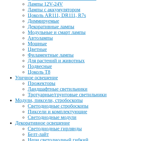
Лампы 12V-24V
Лампы с аккумулятором
Цоколь AR111, DR111, R7s
Диммируемые
Декоративные лампы
Модульные и смарт лампы
Автолампы
Мощные
Цветные
Филаментные лампы
Для растений и животных
Подвесные
Цоколь T8
Уличное освещение
Прожекторы
Ландшафтные светильники
Тротуарные/грунтовые светильники
Модули, пиксели, стробоскопы
Светодиодные стробоскопы
Пиксели и комплектующие
Светодиодные модули
Декоративное освещение
Светодиодные гирлянды
Белт-лайт
Неон светодиодный гибкий