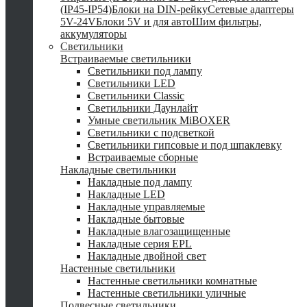
(IP45-IP54)
Блоки на DIN-рейку
Сетевые адаптеры
5V-24V
Блоки 5V и для авто
Шим фильтры,
аккумуляторы
Светильники
Встраиваемые светильники
Светильники под лампу
Светильники LED
Светильники Classic
Светильники Даунлайт
Умные светильник MiBOXER
Светильники с подсветкой
Светильники гипсовые и под шпаклевку
Встраиваемые сборные
Накладные светильники
Накладные под лампу
Накладные LED
Накладные управляемые
Накладные бытовые
Накладные влагозащищенные
Накладные серия EPL
Накладные двойной свет
Настенные светильники
Настенные светильники комнатные
Настенные светильники уличные
Подвесные светильники