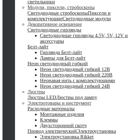
светильники
Модули, пиксели, стробоскопы
Светодиодные стробоскопы
Пиксели и
комплектующие
Светодиодные модули
Декоративное освещение
Светодиодные гирлянды
Светодиодные гирлянды 4.5V, 5V, 12V и
аксессуары
Белт-лайт
Гирлянда Белт-лайт
Лампы для Белт-лайт
Неон светодиодный гибкий
Неон светодиодный гибкий 12В
Неон светодиодный гибкий 220В
Неонавая нить с комплектующими
Неон светодиодный гибкий 24В
Люстры
Люстры LED
Люстры под лампу
Электротовары и инструмент
Расходные материалы
Монтажные изделия
Клеммы
Двухсторонний скотч
Провод электрический
Электроустановка
Электроустановка Rikket