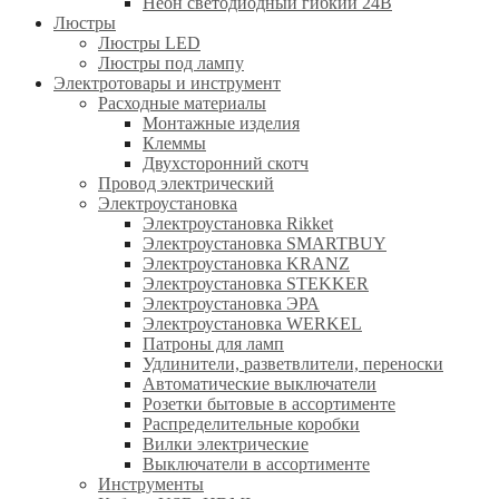
Неон светодиодный гибкий 24В
Люстры
Люстры LED
Люстры под лампу
Электротовары и инструмент
Расходные материалы
Монтажные изделия
Клеммы
Двухсторонний скотч
Провод электрический
Электроустановка
Электроустановка Rikket
Электроустановка SMARTBUY
Электроустановка KRANZ
Электроустановка STEKKER
Электроустановка ЭРА
Электроустановка WERKEL
Патроны для ламп
Удлинители, разветвлители, переноски
Автоматические выключатели
Розетки бытовые в ассортименте
Распределительные коробки
Вилки электрические
Выключатели в ассортименте
Инструменты