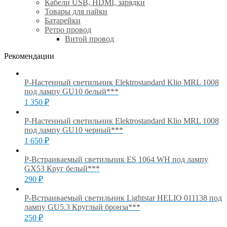
Кабели USB, HDMI, зарядки
Товары для пайки
Батарейки
Ретро провод
Витой провод
Рекомендации
Р-Настенный светильник Elektrostandard Klio MRL 1008
под лампу GU10 белый***
1 350
₽
Р-Настенный светильник Elektrostandard Klio MRL 1008
под лампу GU10 черный***
1 650
₽
Р-Встраиваемый светильник ES 1064 WH под лампу
GX53 Круг белый***
290
₽
Р-Встраиваемый светильник Lightstar HELIO 011138 под
лампу GU5.3 Круглый бронза***
250
₽