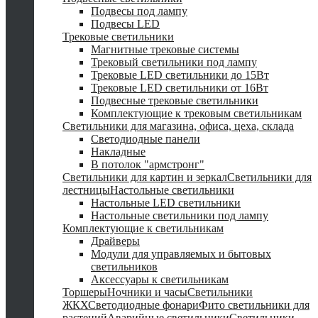
Подвесы под лампу
Подвесы LED
Трековые светильники
Магнитные трековые системы
Трековый светильники под лампу
Трековые LED светильники до 15Вт
Трековые LED светильники от 16Вт
Подвесные трековые светильники
Комплектующие к трековым светильникам
Светильники для магазина, офиса, цеха, склада
Светодиодные панели
Накладные
В потолок "армстронг"
Светильники для картин и зеркал
Светильники для
лестницы
Настольные светильники
Настольные LED светильники
Настольные светильники под лампу
Комплектующие к светильникам
Драйверы
Модули для управляемых и бытовых
светильников
Аксессуары к светильникам
Торшеры
Ночники и часы
Светильники
ЖКХ
Светодиодные фонари
Фито светильники для
растений
Аварийные светильники
Светильники