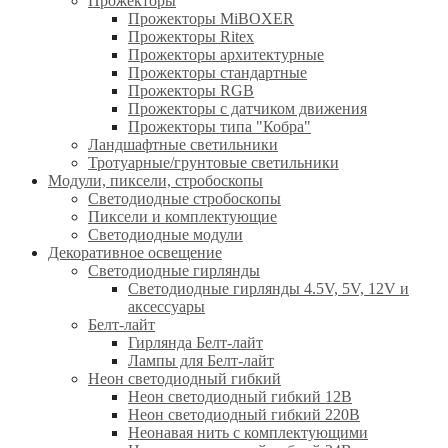
Прожекторы
Прожекторы MiBOXER
Прожекторы Ritex
Прожекторы архитектурные
Прожекторы стандартные
Прожекторы RGB
Прожекторы с датчиком движения
Прожекторы типа "Кобра"
Ландшафтные светильники
Тротуарные/грунтовые светильники
Модули, пиксели, стробоскопы
Светодиодные стробоскопы
Пиксели и комплектующие
Светодиодные модули
Декоративное освещение
Светодиодные гирлянды
Светодиодные гирлянды 4.5V, 5V, 12V и
аксессуары
Белт-лайт
Гирлянда Белт-лайт
Лампы для Белт-лайт
Неон светодиодный гибкий
Неон светодиодный гибкий 12В
Неон светодиодный гибкий 220В
Неонавая нить с комплектующими