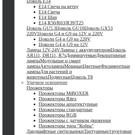
Цоколь Е14
E14 Свеча на ветру
E14 Свеча
E14 Шар
E14 R50/R63/R39/T25
Цоколь GU5.3
Цоколь GU10
Цоколь GX53
220V
Цоколи G4 и G9 на 12V и 220V
Цоколи G4 и G9 на 220V
Цоколи G4 и G9 на 12V
Лампы 12V-24V
Лампы с аккумулятором
Цоколь
AR111, DR111, R7s
Диммируемые
Декоративные
лампы
Модульные и смарт
лампы
Автолампы
Мощные
Цветные
Филаментные
лампы
Для растений и
животных
Подвесные
Цоколь T8
Уличное освещение
Прожекторы
Прожекторы MiBOXER
Прожекторы Ritex
Прожекторы архитектурные
Прожекторы стандартные
Прожекторы RGB
Прожекторы с датчиком движения
Прожекторы типа "Кобра"
Ландшафтные светильники
Тротуарные/грунтовые