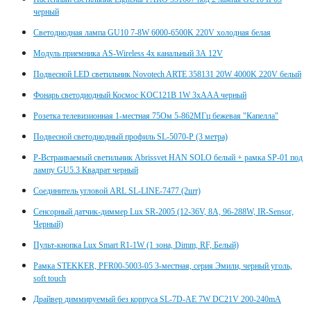
черный
Светодиодная лампа GU10 7-8W 6000-6500K 220V холодная белая
Модуль приемника AS-Wireless 4х канальный 3А 12V
Подвесной LED светильник Novotech ARTE 358131 20W 4000K 220V белый
Фонарь светодиодный Космос KOC121B 1W 3xAAA черный
Розетка телевизионная 1-местная 75Ом 5-862МГц бежевая "Капелла"
Подвесной светодиодный профиль SL-5070-P (3 метра)
Р-Встраиваемый светильник Abrissvet HAN SOLO белый + рамка SP-01 под
лампу GU5.3 Квадрат черный
Соединитель угловой ARL SL-LINE-7477 (2шт)
Сенсорный датчик-диммер Lux SR-2005 (12-36V, 8A, 96-288W, IR-Sensor,
Черный)
Пульт-кнопка Lux Smart R1-1W (1 зона, Dimm, RF, Белый)
Рамка STEKKER, PFR00-5003-05 3-местная, серия Эмили, черный уголь,
soft touch
Драйвер диммируемый без корпуса SL-7D-AE 7W DC21V 200-240mA