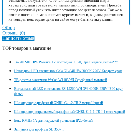
Уважаемые покупатели! С течением времени внешний вид и
характеристики товара могут измениться производителем. Просьба
перед покупкой уточнять интересующие вас детали заказа. Так же в
связи с постоянно меняющимся курсом валют и, в целом, ростом цен
на товары, некоторые цены на сайте могут быть не актуальны.
Обзор
Отзывы (0)
Написать отзыв
TOP товаров в магазине
14-3102-01 ЭРА Розетка TV проходная, IP20, Эра Elegance, белый***
Накладной LED светильник Gala GL-04R 5W 3000K 220V Квадрат хром
ТВ-розетка оконечная Werkel W1183065 Серебряный матовый
Встраиваемый LED светильник ES 15269 WH 3W 4200K 220V IP20 круг
белый
Шинопровод однофазный GNRL G-1-2-TR 2 метра Черный
Шинопровод встраиваемый однофазный GNRL G-1-1-TR-I 1 метр черный
Бокс КМПн 1/2 для наружной установки IP20 белый
Заглушка для профиля SL-3567-P