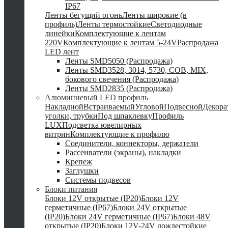
IP67
Ленты бегущий огонь
Ленты широкие (в
профиль)
Ленты термостойкие
Светодиодные
линейки
Комплектующие к лентам
220V
Комплектующие к лентам 5-24V
Распродажа
LED лент
Ленты SMD5050 (Распродажа)
Ленты SMD3528, 3014, 5730, COB, MIX,
бокового свечения (Распродажа)
Ленты SMD2835 (Распродажа)
Алюминиевый LED профиль
Накладной
Встраиваемый
Угловой
Подвесной
Декор
уголки, трубки
Под шпаклевку
Профиль
LUX
Подсветка ювелирных
витрин
Комплектующие к профилю
Соединители, коннекторы, держатели
Рассеиватели (экраны), накладки
Крепеж
Заглушки
Системы подвесов
Блоки питания
Блоки 12V открытые (IP20)
Блоки 12V
герметичные (IP67)
Блоки 24V открытые
(IP20)
Блоки 24V герметичные (IP67)
Блоки 48V
открытые (IP20)
Блоки 12V-24V дождестойкие