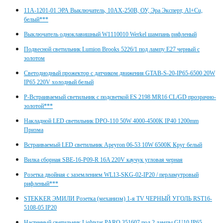
11А-1201-01 ЭРА Выключатель, 10АХ-250В, ОУ, Эра Эксперт, Al+Cu,
белый***
Выключатель одноклавишный W1110010 Werkel шампань рифленый
Подвесной светильник Lumion Brooks 5226/1 под лампу E27 черный с
золотом
Светодиодный прожектор с датчиком движения GTAB-S-20-IP65-6500 20W
IP65 220V холодный белый
Р-Встраиваемый светильник с подсветкой ES 2198 MR16 CL/GD прозрачно-
золотой***
Накладной LED светильник DPO-110 50W 4000-4500K IP40 1200mm
Призма
Встраиваемый LED светильник Apeyron 06-53 10W 6500K Круг белый
Вилка сборная SBE-16-P09-R 16A 220V каучук угловая черная
Розетка двойная с заземлением WL13-SKG-02-IP20 / перламутровый
рифленый***
STEKKER ЭМИЛИ Розетка (механизм) 1-я TV ЧЕРНЫЙ УГОЛЬ RST16-
5108-05 IP20
Настенный светильник Lightstar PARO 351607 под 2 лампы GU10 IP65