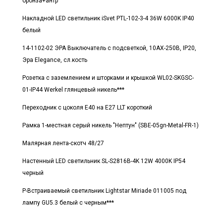
бронза+антр
Накладной LED светильник iSvet PTL-102-3-4 36W 6000K IP40
белый
14-1102-02 ЭРА Выключатель с подсветкой, 10АХ-250В, IP20,
Эра Elegance, сл.кость
Розетка с заземлением и шторками и крышкой WL02-SKGSC-
01-IP44 Werkel глянцевый никель***
Переходник с цоколя E40 на E27 LLT короткий
Рамка 1-местная серый никель "Нептун" (SBE-05gn-Metal-FR-1)
Малярная лента-скотч 48/27
Настенный LED светильник SL-S2816B-4K 12W 4000K IP54
черный
Р-Встраиваемый светильник Lightstar Miriade 011005 под
лампу GU5.3 белый с черным***