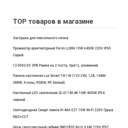
TOP товаров в магазине
Заглушка для пиксельного неона
Прожектор архитектурный Feron LL886 10W 6400K 220V IP65
Серый
12-5002-03 ЭРА Рамка на 2 поста, Эра12, алюминий
Панель настенная Lux Smart T4-1-W (12V-24V, 12A, 144W-
288W, 4 зоны, RGBW, RF, Белый)
Настенный LED светильник SL-S1145-4K 10W 4000K IP54
черный
Светодиодная Смарт лампа IH A60 E27 15W Wi-Fi 220V Груша
RBG+CCT
Неон светодиодный гибкий SMD2835 8x16 9.6W 220V IP67