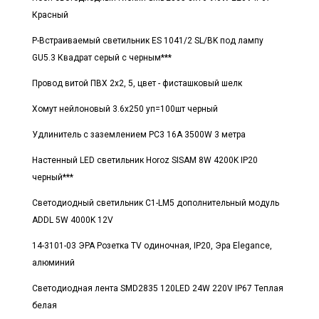
Красный
Р-Встраиваемый светильник ES 1041/2 SL/BK под лампу
GU5.3 Квадрат серый с черным***
Провод витой ПВХ 2х2, 5, цвет - фисташковый шелк
Хомут нейлоновый 3.6x250 уп=100шт черный
Удлинитель с заземлением PC3 16A 3500W 3 метра
Настенный LED светильник Horoz SISAM 8W 4200K IP20
черный***
Светодиодный светильник C1-LM5 дополнительный модуль
ADDL 5W 4000K 12V
14-3101-03 ЭРА Розетка TV одиночная, IP20, Эра Elegance,
алюминий
Светодиодная лента SMD2835 120LED 24W 220V IP67 Теплая
белая