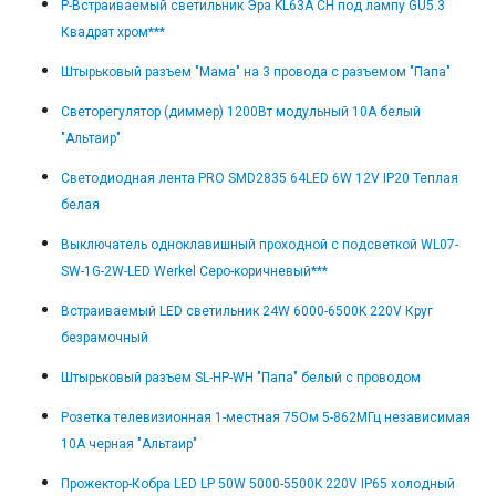
Р-Встраиваемый светильник Эра KL63A CH под лампу GU5.3
Квадрат хром***
Штырьковый разъем "Мама" на 3 провода с разъемом "Папа"
Светорегулятор (диммер) 1200Вт модульный 10А белый
"Альтаир"
Светодиодная лента PRO SMD2835 64LED 6W 12V IP20 Теплая
белая
Выключатель одноклавишный проходной с подсветкой WL07-
SW-1G-2W-LED Werkel Серо-коричневый***
Встраиваемый LED светильник 24W 6000-6500K 220V Круг
безрамочный
Штырьковый разъем SL-HP-WH "Папа" белый с проводом
Розетка телевизионная 1-местная 75Ом 5-862МГц независимая
10А черная "Альтаир"
Прожектор-Кобра LED LP 50W 5000-5500K 220V IP65 холодный