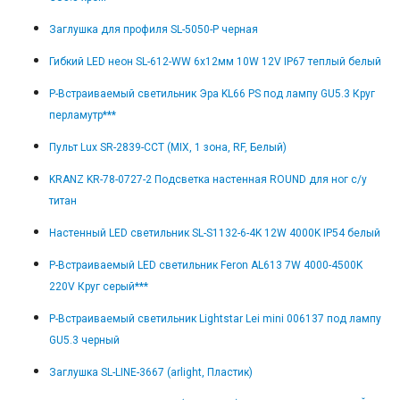
Заглушка для профиля SL-5050-P черная
Гибкий LED неон SL-612-WW 6x12мм 10W 12V IP67 теплый белый
Р-Встраиваемый светильник Эра KL66 PS под лампу GU5.3 Круг
перламутр***
Пульт Lux SR-2839-CCT (MIX, 1 зона, RF, Белый)
KRANZ KR-78-0727-2 Подсветка настенная ROUND для ног с/у
титан
Настенный LED светильник SL-S1132-6-4K 12W 4000K IP54 белый
Р-Встраиваемый LED светильник Feron AL613 7W 4000-4500K
220V Круг серый***
Р-Встраиваемый светильник Lightstar Lei mini 006137 под лампу
GU5.3 черный
Заглушка SL-LINE-3667 (arlight, Пластик)