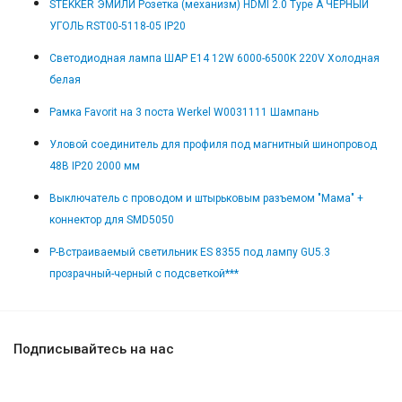
STEKKER ЭМИЛИ Розетка (механизм) HDMI 2.0 Type A ЧЕРНЫЙ
УГОЛЬ RST00-5118-05 IP20
Светодиодная лампа ШАР E14 12W 6000-6500K 220V Холодная
белая
Рамка Favorit на 3 поста Werkel W0031111 Шампань
Уловой соединитель для профиля под магнитный шинопровод
48В IP20 2000 мм
Выключатель с проводом и штырьковым разъемом "Мама" +
коннектор для SMD5050
Р-Встраиваемый светильник ES 8355 под лампу GU5.3
прозрачный-черный с подсветкой***
Подписывайтесь на нас