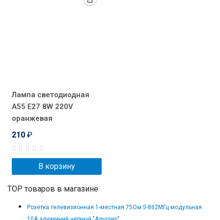
Лампа светодиодная
A55 E27 8W 220V
оранжевая
210
₽
В корзину
TOP товаров в магазине
Розетка телевизионная 1-местная 75Ом 5-862МГц модульная
10А алюминий черный "Альтаир"