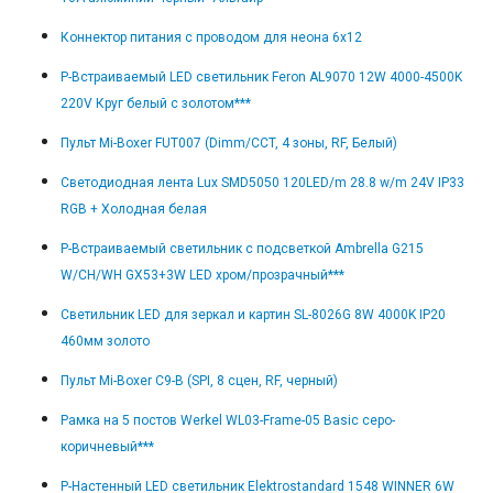
Коннектор питания с проводом для неона 6х12
Р-Встраиваемый LED светильник Feron AL9070 12W 4000-4500K
220V Круг белый с золотом***
Пульт Mi-Boxer FUT007 (Dimm/CCT, 4 зоны, RF, Белый)
Светодиодная лента Lux SMD5050 120LED/m 28.8 w/m 24V IP33
RGB + Холодная белая
Р-Встраиваемый светильник с подсветкой Ambrella G215
W/CH/WH GX53+3W LED хром/прозрачный***
Светильник LED для зеркал и картин SL-8026G 8W 4000K IP20
460мм золото
Пульт Mi-Boxer C9-B (SPI, 8 сцен, RF, черный)
Рамка на 5 постов Werkel WL03-Frame-05 Basiс серо-
коричневый***
Р-Настенный LED светильник Elektrostandard 1548 WINNER 6W