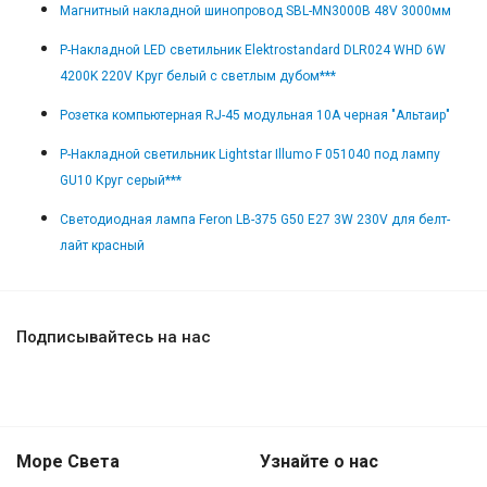
Магнитный накладной шинопровод SBL-MN3000B 48V 3000мм
Р-Накладной LED светильник Elektrostandard DLR024 WHD 6W
4200K 220V Круг белый с светлым дубом***
Розетка компьютерная RJ-45 модульная 10А черная "Альтаир"
Р-Накладной светильник Lightstar Illumo F 051040 под лампу
GU10 Круг серый***
Светодиодная лампа Feron LB-375 G50 E27 3W 230V для белт-
лайт красный
Подписывайтесь на нас
Море Света
Узнайте о нас