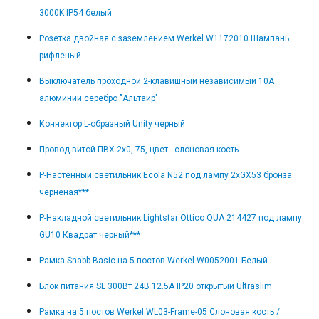
3000K IP54 белый
Розетка двойная с заземлением Werkel W1172010 Шампань
рифленый
Выключатель проходной 2-клавишный независимый 10А
алюминий серебро "Альтаир"
Коннектор L-образный Unity черный
Провод витой ПВХ 2х0, 75, цвет - слоновая кость
Р-Настенный светильник Ecola N52 под лампу 2xGX53 бронза
черненая***
Р-Накладной светильник Lightstar Ottico QUA 214427 под лампу
GU10 Квадрат черный***
Рамка Snabb Basic на 5 постов Werkel W0052001 Белый
Блок питания SL 300Вт 24В 12.5А IP20 открытый Ultraslim
Рамка на 5 постов Werkel WL03-Frame-05 Слоновая кость /