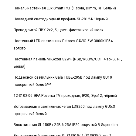
Панель настенная Lux Smart PK1 (1 зона, Dimm, RF, Белый)
Накладной светодиодный профиль SL-2812-N Черный
Провод витой ПВХ 2х2, 5, цвет - фисташковый шелк
Настенный LED светильник Estares SAVIO 6W 3000K IP54
золото
Настенная панель Mi-Boxer S2W+ (RGB/RGBW/CCT, 4 зоны, RF,
Белая)
Подвесной светильник Gala TUBE-295B под лампу GU10
поворотный белый***
12-3102-06 ЭРА Розетка TV проходная, IP20, Эра12, чёрный
Встраиваемый светильник Feron LD8260 под лампу GU5.3
прозрачный белый
Блок питания SL 150Вт 24В 6.25А IP20 открытый B-Superslim
Встраиваемый светильник SL-S1391W-2 (S1392W) под 2