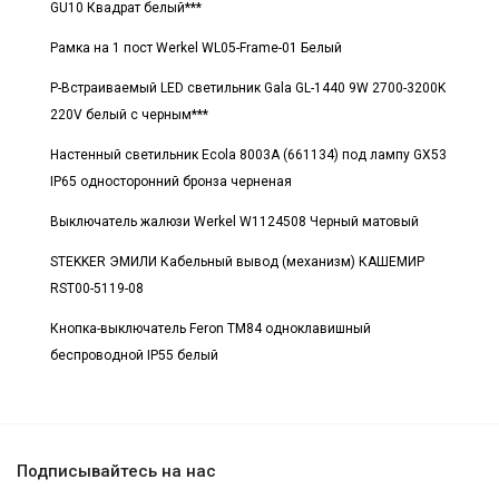
GU10 Квадрат белый***
Рамка на 1 пост Werkel WL05-Frame-01 Белый
Р-Встраиваемый LED светильник Gala GL-1440 9W 2700-3200K
220V белый с черным***
Настенный светильник Ecola 8003A (661134) под лампу GX53
IP65 односторонний бронза черненая
Выключатель жалюзи Werkel W1124508 Черный матовый
STEKKER ЭМИЛИ Кабельный вывод (механизм) КАШЕМИР
RST00-5119-08
Кнопка-выключатель Feron TM84 одноклавишный
беспроводной IP55 белый
Подписывайтесь на нас