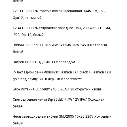
белый
12-3110-03 ЭРА Розетка комбинированная RJ45+TV, IP20,
Эра12, алюминий
12-4110-01 ЭРА Устройство зарядное USB, 230В/5В-2100мА,
IP20, Эра12, белый
Гибкий LED неон SL-816-WW 8x16мм 10W 24V IP67 теплый
белый
Патрон GU5.3 ПОД ВИНТЫ с проводом
Р-Накладной св-ик Abrissvet Fashion FX1 black + Fashion FXR
gold под лампу GU10 черный с золотом***
Блок питания SL 150Вт 24В 6.25А IP20 открытый Узкий
Светодиодная лента Dip 96LED 7.7W 12V IP67 Холодная
белая
Неон светодиодный гибкий SMD2835 15x26 220V Холодный
белый