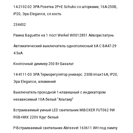
14-2102-02 ЭРА Розетка 2P+E Schuko со шторками, 16A-250В,
IP20, Эра Elegance, сл.кость
234432
Рамка Baguette на 1 пост Werkel W0012851 Айвори/латунь
Автоматический выключатель однополюсный 6А С ВА47-29
4.5кА
Кнопочный диммер 250 Вт Базальт
14-4111-03 ЭРА Терморегулятор универс. 230В-Imax16А, IP20,
Эра Elegance, алюминий
Выключатель проходной 1-клавишный с индикатором
независимый 10А белый "Альтаир"
Встраиваемый умный LED светильник MiBOXER FUT062 9W
RGB+MIX 220V Круг белый
Р-Встраиваемый светильник Abrissvet 163611 WH под лампу