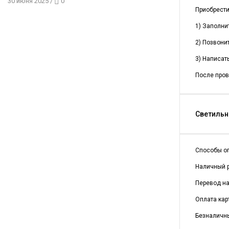
30 июня 2025
/
0
Приобрест
1) Заполни
2) Позвонит
3) Написать
После пров
Светильни
Способы о
Наличный р
Перевод на 
Оплата кар
Безналичны