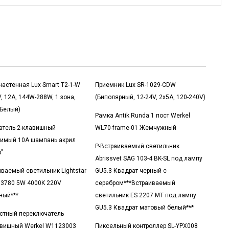
настенная Lux Smart T2-1-W
Приемник Lux SR-1029-CDW
, 12A, 144W-288W, 1 зона,
(Биполярный, 12-24V, 2x5A, 120-240V)
 Белый)
Рамка Antik Runda 1 пост Werkel
тель 2-клавишный
WL70-frame-01 Жемчужный
имый 10А шампань акрил
Р-Встраиваемый светильник
"
Abrissvet SAG 103-4 BK-SL под лампу
иваемый светильник Lightstar
GU5.3 Квадрат черный с
073780 5W 4000K 220V
серебром***Встраиваемый
ный***
светильник ES 2207 MT под лампу
GU5.3 Квадрат матовый белый***
стный переключатель
вишный Werkel W1123003
Пиксельный контроллер SL-YPX008