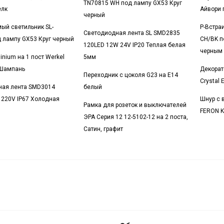
TN70815 WH под лампу GX53 Круг
елк
Айвори 
черный
ый светильник SL-
Р-Встра
Светодиодная лента SL SMD2835
 лампу GX53 Круг черный
CH/BK п
120LED 12W 24V IP20 Теплая белая
черным
inium на 1 пост Werkel
5мм
Шампань
Декорат
Переходник с цоколя G23 на E14
Crystal
ная лента SMD3014
белый
 220V IP67 Холодная
Шнур с 
Рамка для розеток и выключателей
FERON K
ЭРА Серия 12 12-5102-12 на 2 поста,
Сатин, графит
Светильник LED для зеркал и картин E
LAURA 8W 4200K IP20 бронза