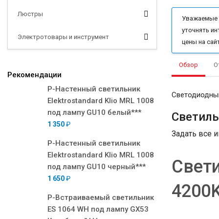
Люстры
Уважаемые п
уточнять ин
Электротовары и инструмент
цены на сай
Обзор
О
Рекомендации
Р-Настенный светильник
Светодиодный
Elektrostandard Klio MRL 1008
под лампу GU10 белый***
Светиль
1 350
₽
Задать все 
Р-Настенный светильник
Elektrostandard Klio MRL 1008
Свети
под лампу GU10 черный***
1 650
₽
4200K
Р-Встраиваемый светильник
ES 1064 WH под лампу GX53