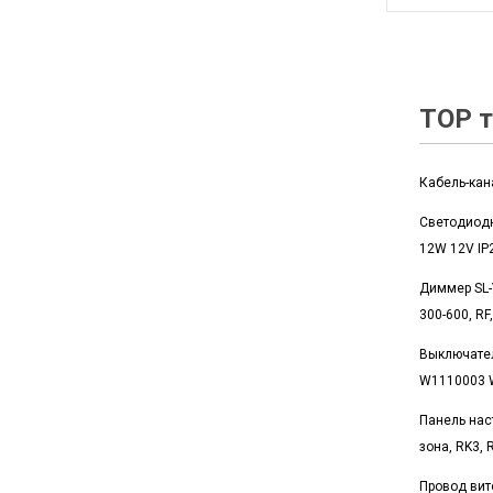
TOP т
Кабель-кан
Светодиод
12W 12V IP
Диммер SL-
300-600, RF
Выключате
W1110003 W
Панель нас
зона, RK3, 
Провод вито