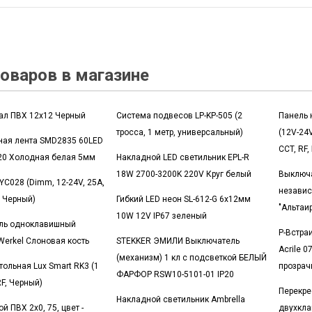
оваров в магазине
ал ПВХ 12x12 Черный
Система подвесов LP-KP-505 (2
Панель 
тросса, 1 метр, универсальный)
(12V-24V
ная лента SMD2835 60LED
CCT, RF,
20 Холодная белая 5мм
Накладной LED светильник EPL-R
18W 2700-3200K 220V Круг белый
Выключа
YC028 (Dimm, 12-24V, 25A,
независ
, Черный)
Гибкий LED неон SL-612-G 6x12мм
"Альтаир
10W 12V IP67 зеленый
ль одноклавишный
Р-Встра
erkel Слоновая кость
STEKKER ЭМИЛИ Выключатель
Acrile 
(механизм) 1 кл с подсветкой БЕЛЫЙ
тольная Lux Smart RK3 (1
прозрач
ФАРФОР RSW10-5101-01 IP20
RF, Черный)
Перекре
Накладной светильник Ambrella
й ПВХ 2х0, 75, цвет -
двухкла