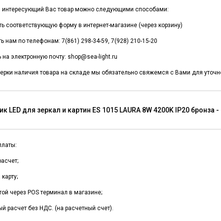
и интересующий Вас товар можно следующими способами:
ть соответствующую форму в интернет-магазине (через корзину)
ь нам по телефонам: 7(861) 298-34-59, 7(928) 210-15-20
 на электронную почту: shop@sea-light.ru
ерки наличия товара на складе мы обязательно свяжемся с Вами для уточне
к LED для зеркал и картин ES 1015 LAURA 8W 4200K IP20 бронза 
платы:
асчет;
карту;
той через POS терминал в магазине;
й расчет без НДС. (на расчетный счет).