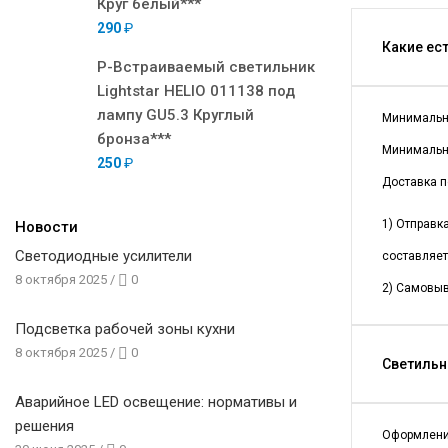
Круг белый***
290
₽
Какие ес
Р-Встраиваемый светильник
Lightstar HELIO 011138 под
лампу GU5.3 Круглый
Минимальна
бронза***
Минимальна
250
₽
Доставка п
1) Отправк
Новости
Светодиодные усилители
составляет
8 октября 2025
/
0
2) Самовыв
Подсветка рабочей зоны кухни
8 октября 2025
/
0
Светильни
Аварийное LED освещение: нормативы и
решения
Оформлени