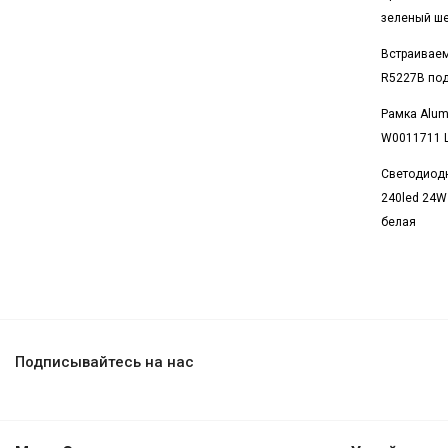
зеленый ш
Встраиваем
R5227B под
Рамка Alum
W0011711 
Светодиод
240led 24W
белая
Подписывайтесь на нас