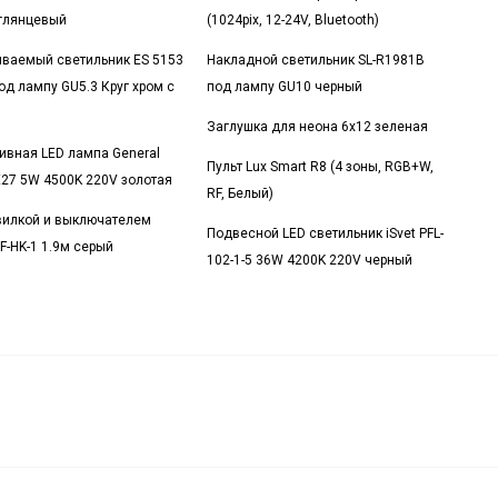
глянцевый
(1024pix, 12-24V, Bluetooth)
иваемый светильник ES 5153
Накладной светильник SL-R1981B
од лампу GU5.3 Круг хром с
под лампу GU10 черный
Заглушка для неона 6x12 зеленая
ивная LED лампа General
Пульт Lux Smart R8 (4 зоны, RGB+W,
 E27 5W 4500K 220V золотая
RF, Белый)
вилкой и выключателем
Подвесной LED светильник iSvet PFL-
F-HK-1 1.9м серый
102-1-5 36W 4200K 220V черный
S 1015
4 530
₽
В корзину