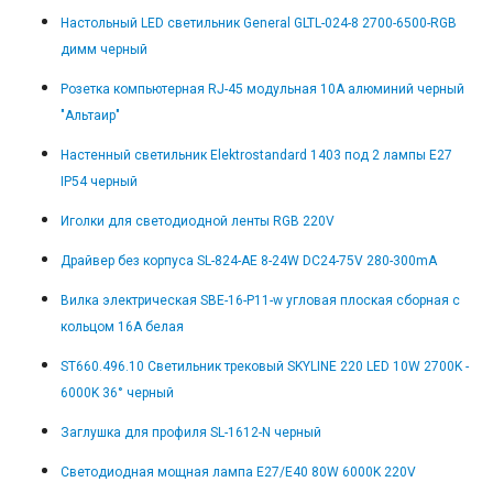
Настольный LED светильник General GLTL-024-8 2700-6500-RGB
димм черный
Розетка компьютерная RJ-45 модульная 10А алюминий черный
"Альтаир"
Настенный светильник Elektrostandard 1403 под 2 лампы E27
IP54 черный
Иголки для светодиодной ленты RGB 220V
Драйвер без корпуса SL-824-AE 8-24W DC24-75V 280-300mA
Вилка электрическая SBE-16-P11-w угловая плоская сборная с
кольцом 16А белая
ST660.496.10 Светильник трековый SKYLINE 220 LED 10W 2700K -
6000K 36° черный
Заглушка для профиля SL-1612-N черный
Светодиодная мощная лампа E27/E40 80W 6000K 220V