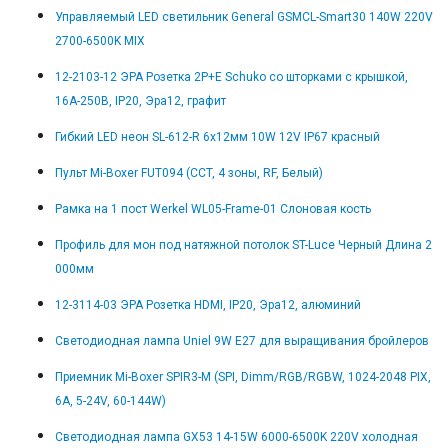
Управляемый LED светильник General GSMCL-Smart30 140W 220V
2700-6500K MIX
12-2103-12 ЭРА Розетка 2P+E Schuko со шторками с крышкой,
16A-250В, IP20, Эра12, графит
Гибкий LED неон SL-612-R 6x12мм 10W 12V IP67 красный
Пульт Mi-Boxer FUT094 (CCT, 4 зоны, RF, Белый)
Рамка на 1 пост Werkel WL05-Frame-01 Слоновая кость
Профиль для мон под натяжной потолок ST-Luce Черный Длина 2
000мм
12-3114-03 ЭРА Розетка HDMI, IP20, Эра12, алюминий
Светодиодная лампа Uniel 9W E27 для выращивания бройлеров
Приемник Mi-Boxer SPIR3-M (SPI, Dimm/RGB/RGBW, 1024-2048 PIX,
6A, 5-24V, 60-144W)
Светодиодная лампа GX53 14-15W 6000-6500K 220V холодная