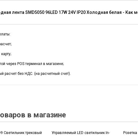
дная лента SMD5050 96LED 17W 24V IP20 Холодная белая - Как 
платы:
асчет;
карту;
той через POS терминал в магазине;
й расчет без НДС. (на расчетный счет).
оваров в магазине
09 Светильник трековый
Управляемый LED светильник In-
Розетка