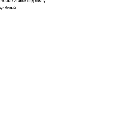
 ROUND 214606 под лампу
руг белый
W 24V
260
₽
В корзину