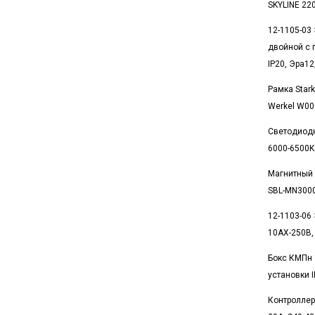
SKYLINE 22
12-1105-03
двойной с 
IP20, Эра1
Рамка Star
Werkel W0
Светодиод
6000-6500K
Магнитный
SBL-MN300
12-1103-06
10АХ-250В,
Бокс КМПн 
установки 
Контроллер 