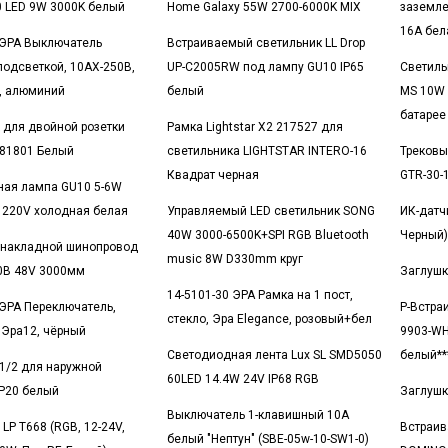
0 LED 9W 3000K белый
Home Galaxy 55W 2700-6000K MIX
заземле
16А бел
 ЭРА Выключатель
Встраиваемый светильник LL Drop
подсветкой, 10АХ-250В,
UP-C2005RW под лампу GU10 IP65
Светиль
2, алюминий
белый
MS 10W 
батарее
k для двойной розетки
Рамка Lightstar X2 217527 для
081801 Белый
светильника LIGHTSTAR INTERO-16
Трековы
Квадрат черная
GTR-30-
ная лампа GU10 5-6W
 220V холодная белая
Управляемый LED светильник SONG
ИК-датч
40W 3000-6500K+SPI RGB Bluetooth
Черный)
 накладной шинопровод
music 8W D330mm круг
0B 48V 3000мм
Заглушк
14-5101-30 ЭРА Рамка на 1 пост,
 ЭРА Переключатель,
Р-Встра
стекло, Эра Elegance, розовый+бел
 Эра12, чёрный
9903-WH
Светодиодная лента Lux SL SMD5050
белый**
1/2 для наружной
60LED 14.4W 24V IP68 RGB
IP20 белый
Заглушк
Выключатель 1-клавишный 10А
LP T668 (RGB, 12-24V,
Встраив
белый "Нептун" (SBE-05w-10-SW1-0)