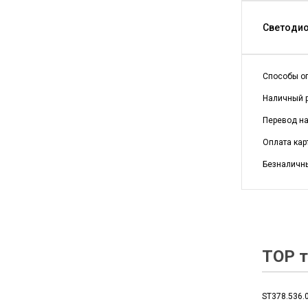
Светодио
Способы о
Наличный р
Перевод на 
Оплата кар
Безналичны
TOP т
ST378.536.