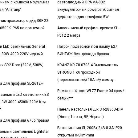
нием с крышкой модульная
светодиодный ЭРА VA-802
ая "Альтаир"
аккумуляторный powerbank сигнал
держатель для телефона 5W
ник-прожектор с д/д SBF-22-
6500K IP65 на солнечной
Алюминиевый профиль-крепеж SL-
P612 2 метра
й LED светильник General
Патрон подвесной под лампу E27
1 30W 4000 220V черный
ВИНТАЖ без провода бронза
ик SR2-Door (220V, 500W,
KRANZ KR-78-0708-4 Выключатель
STRONG 1 кл проходной
(переключатель) 10А с/у жемчуг
а для профиля SL-2612-F
Рамка на 4 пост WL77-Frame-04 хром/
иваемый LED светильник ES
белый***
 3W 4000-4500K 220V Круг
*
Панель настольная Lux SR-2836D-DIM
(Dimm, 1 зона, RF, Черная)
а для профиля 6706 правая
Блок питания SL 200Вт 24В 8.3А IP20
аемый светильник Lightstar
открытый X-Slim-mini