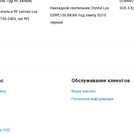
0W, Пду RF, Белый)
DOMINO
Накладной светильник Crystal Lux
GU5.3 К
атель в RF сигнал Lux
039PL150 BK-BK под лампу GU10
(100-240V, out RF)
черный
Светодиодная лента SMD5050 96LED 17
IP20 Холодная белая
ас
Обслуживание клиентов
вка
Ваши заказы
Полезная информация
г 5.0)