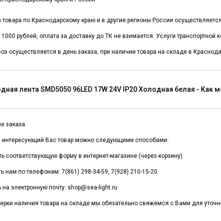
а товара по Краснодарскому краю и в другие регионы России осуществляет
 1000 рублей, оплата за доставку до ТК не взимается. Услуги транспортной
оз осуществляется в день заказа, при наличии товара на складе в Краснода
дная лента SMD5050 96LED 17W 24V IP20 Холодная белая - Как 
е заказа
и интересующий Вас товар можно следующими способами:
ть соответствующую форму в интернет-магазине (через корзину)
ь нам по телефонам: 7(861) 298-34-59, 7(928) 210-15-20
 на электронную почту: shop@sea-light.ru
ерки наличия товара на складе мы обязательно свяжемся с Вами для уточне