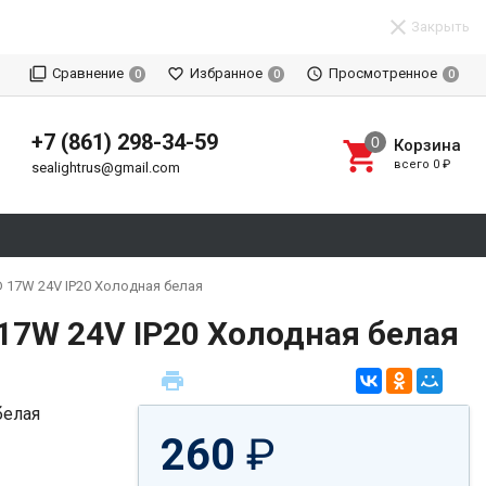
Закрыть
Сравнение
Избранное
Просмотренное
0
0
0
+7 (861) 298-34-59
Корзина
всего
0
₽
sealightrus@gmail.com
 17W 24V IP20 Холодная белая
17W 24V IP20 Холодная белая
260
₽