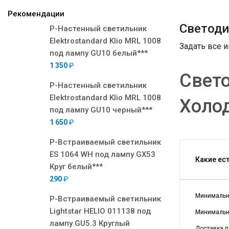
Рекомендации
Светоди
Р-Настенный светильник
Elektrostandard Klio MRL 1008
Задать все 
под лампу GU10 белый***
1 350
₽
Свето
Р-Настенный светильник
Elektrostandard Klio MRL 1008
Холод
под лампу GU10 черный***
1 650
₽
Р-Встраиваемый светильник
ES 1064 WH под лампу GX53
Какие ес
Круг белый***
290
₽
Минимальна
Р-Встраиваемый светильник
Lightstar HELIO 011138 под
Минимальна
лампу GU5.3 Круглый
Доставка п