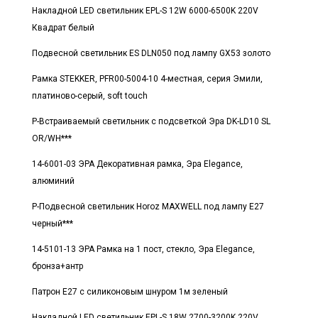
Накладной LED светильник EPL-S 12W 6000-6500K 220V
Квадрат белый
Подвесной светильник ES DLN050 под лампу GX53 золото
Рамка STEKKER, PFR00-5004-10 4-местная, серия Эмили,
платиново-серый, soft touch
Р-Встраиваемый светильник с подсветкой Эра DK-LD10 SL
OR/WH***
14-6001-03 ЭРА Декоративная рамка, Эра Elegance,
алюминий
Р-Подвесной светильник Horoz MAXWELL под лампу E27
черный***
14-5101-13 ЭРА Рамка на 1 пост, стекло, Эра Elegance,
бронза+антр
Патрон E27 с силиконовым шнуром 1м зеленый
Накладной LED светильник EPL-S 18W 2700-3200K 220V