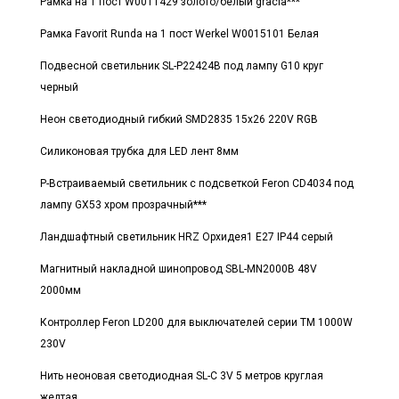
Рамка на 1 пост W0011429 золото/белый gracia***
Рамка Favorit Runda на 1 пост Werkel W0015101 Белая
Подвесной светильник SL-P22424B под лампу G10 круг
черный
Неон светодиодный гибкий SMD2835 15x26 220V RGB
Силиконовая трубка для LED лент 8мм
Р-Встраиваемый светильник с подсветкой Feron CD4034 под
лампу GX53 хром прозрачный***
Ландшафтный светильник HRZ Орхидея1 E27 IP44 серый
Магнитный накладной шинопровод SBL-MN2000B 48V
2000мм
Контроллер Feron LD200 для выключателей серии TM 1000W
230V
Нить неоновая светодиодная SL-C 3V 5 метров круглая
желтая