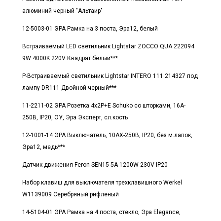
алюминий черный "Альтаир"
12-5003-01 ЭРА Рамка на 3 поста, Эра12, белый
Встраиваемый LED светильник Lightstar ZOCCO QUA 222094
9W 4000K 220V Квадрат белый***
Р-Встраиваемый светильник Lightstar INTERO 111 214327 под
лампу DR111 Двойной черный***
11-2211-02 ЭРА Розетка 4х2P+E Schuko со шторками, 16A-
250В, IP20, ОУ, Эра Эксперт, сл.кость
12-1001-14 ЭРА Выключатель, 10АХ-250В, IP20, без м.лапок,
Эра12, медь***
Датчик движения Feron SEN15 5A 1200W 230V IP20
Набор клавиш для выключателя трехклавишного Werkel
W1139009 Серебряный рифленый
14-5104-01 ЭРА Рамка на 4 поста, стекло, Эра Elegance,