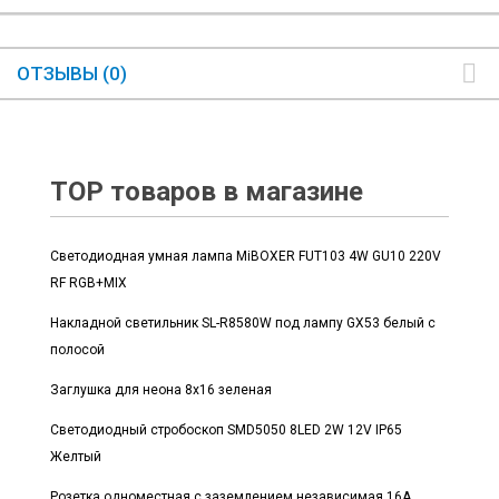
ОТЗЫВЫ (0)
TOP товаров в магазине
Светодиодная умная лампа MiBOXER FUT103 4W GU10 220V
RF RGB+MIX
Накладной светильник SL-R8580W под лампу GX53 белый с
полосой
Заглушка для неона 8x16 зеленая
Светодиодный стробоскоп SMD5050 8LED 2W 12V IP65
Желтый
Розетка одноместная с заземлением независимая 16А