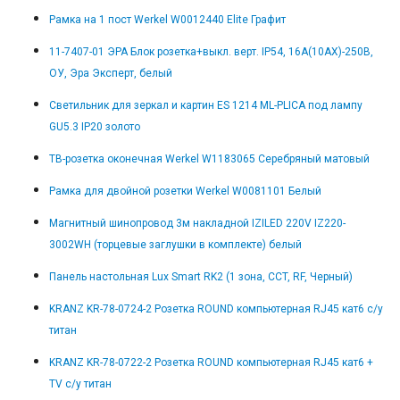
Рамка на 1 пост Werkel W0012440 Elite Графит
11-7407-01 ЭРА Блок розетка+выкл. верт. IP54, 16A(10AX)-250В,
ОУ, Эра Эксперт, белый
Светильник для зеркал и картин ES 1214 ML-PLICA под лампу
GU5.3 IP20 золото
ТВ-розетка оконечная Werkel W1183065 Серебряный матовый
Рамка для двойной розетки Werkel W0081101 Белый
Магнитный шинопровод 3м накладной IZILED 220V IZ220-
3002WH (торцевые заглушки в комплекте) белый
Панель настольная Lux Smart RK2 (1 зона, CCT, RF, Черный)
KRANZ KR-78-0724-2 Розетка ROUND компьютерная RJ45 кат6 с/у
титан
KRANZ KR-78-0722-2 Розетка ROUND компьютерная RJ45 кат6 +
TV с/у титан