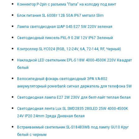
Коннектор P-2pin с разъема "Папа" на колодку под винт
Блок питания SL 600Вт 12В 50А IP67 металл Slim
Лампа светодиодная ШАР G45 E27 5W 220V зеленая
Светодиодный пиксель PXL-9 0.2W 12V IP67 Зеленый
Контроллер SL-YC024 (RGB, 12-24V, 6A, 72-144, RF, Черный)
Накладной LED светильник EPL-S 18W 4000-4500K 220V Квадрат
белый
Велосипедный фонарь светодиодный ЭРА VA-802
аккумуляторный powerbank сигнал держатель для телефона 5W
Светодиодная лампа E27 2W 230V для белт-лайт теплая белая
Светодиодная лента Lux SL SMD2835 280LED 25W 4000-4500K
24V IP20 24mm 2ряда Дневная белая
Встраиваемый светильник SL-S18483WB под лампу GU10 Круг
белый с черным