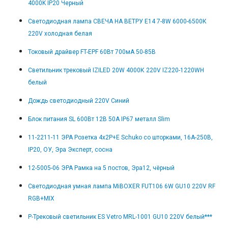
4000K IP20 Черный
Светодиодная лампа СВЕЧА НА ВЕТРУ E14 7-8W 6000-6500К
220V холодная белая
Токовый драйвер FT-EPF 60Вт 700мА 50-85В
Светильник трековый IZILED 20W 4000К 220V IZ220-1220WH
белый
Дождь светодиодный 220V Синий
Блок питания SL 600Вт 12В 50А IP67 металл Slim
11-2211-11 ЭРА Розетка 4х2P+E Schuko со шторками, 16A-250В,
IP20, ОУ, Эра Эксперт, сосна
12-5005-06 ЭРА Рамка на 5 постов, Эра12, чёрный
Светодиодная умная лампа MiBOXER FUT106 6W GU10 220V RF
RGB+MIX
Р-Трековый светильник ES Vetro MRL-1001 GU10 220V белый***