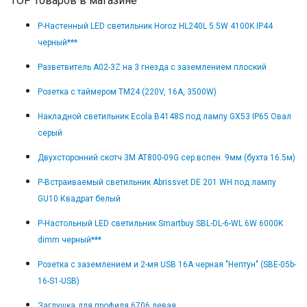
TOP товаров в магазине
Р-Настенный LED светильник Horoz HL240L 5.5W 4100K IP44
черный***
Разветвитель A02-3Z на 3 гнезда с заземлением плоский
Розетка с таймером TM24 (220V, 16A, 3500W)
Накладной светильник Ecola B4148S под лампу GX53 IP65 Овал
серый
Двухсторонний скотч 3М AT800-09G сер.вспен. 9мм (бухта 16.5м)
Р-Встраиваемый светильник Abrissvet DE 201 WH под лампу
GU10 Квадрат белый
Р-Настольный LED светильник Smartbuy SBL-DL-6-WL 6W 6000K
dimm черный***
Розетка с заземлением и 2-мя USB 16А черная "Нептун" (SBE-05b-
16-S1-USB)
Заглушка для профиля 6706 левая