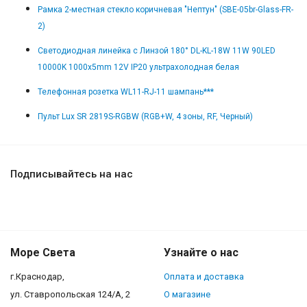
Рамка 2-местная стекло коричневая "Нептун" (SBE-05br-Glass-FR-
2)
Светодиодная линейка с Линзой 180° DL-KL-18W 11W 90LED
10000K 1000x5mm 12V IP20 ультрахолодная белая
Телефонная розетка WL11-RJ-11 шампань***
Пульт Lux SR 2819S-RGBW (RGB+W, 4 зоны, RF, Черный)
Подписывайтесь на нас
Море Света
Узнайте о нас
г.Краснодар,
Оплата и доставка
ул. Ставропольская 124/А, 2
О магазине