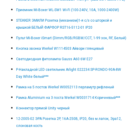
Приемник Mi-Boxer WL-SW1 Wi-Fi (100-240V, 10A, 1000-2400W)
STEKKER ЭМИЛИ Розетка (механизм)1-я с/з со шторкой и
крышкой БЕЛЫЙ ФАРФОР RST16-5112-01 IP20
Пульт Mi-Boxer iSmart (Dimm/RGB/RGBW/CCT, 1-99 зон, RF, Белый)
Кнопка звонка Werkel W1114503 Айвори глянцевый
Светодиодная фитолампа Gauss A60 6W E27
Р-Накладной LED светильник Arlight 022234 SP-RONDO-90A-8W
Day White белый***
Рамка на 5 постов Werkel W0052113 перламутр рифленый
Рамка Aluminium на 3 поста Werkel W0031714 Коричневый***
Коннектор прямой Unity черный
12-2005-02 ЭРА Розетка 2P, 16A-250В, IP20, без м.лапок, Эра12,
слоновая кость