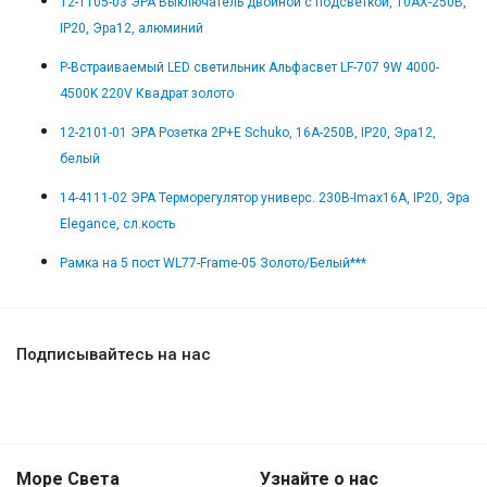
12-1105-03 ЭРА Выключатель двойной с подсветкой, 10АХ-250В,
IP20, Эра12, алюминий
Р-Встраиваемый LED светильник Альфасвет LF-707 9W 4000-
4500K 220V Квадрат золото
12-2101-01 ЭРА Розетка 2P+E Schuko, 16A-250В, IP20, Эра12,
белый
14-4111-02 ЭРА Терморегулятор универс. 230В-Imax16А, IP20, Эра
Elegance, сл.кость
Рамка на 5 пост WL77-Frame-05 Золото/Белый***
Подписывайтесь на нас
Море Света
Узнайте о нас