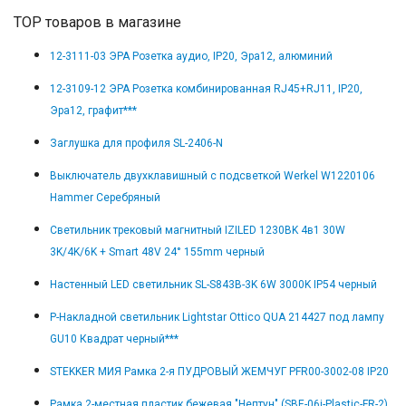
TOP товаров в магазине
12-3111-03 ЭРА Розетка аудио, IP20, Эра12, алюминий
12-3109-12 ЭРА Розетка комбинированная RJ45+RJ11, IP20,
Эра12, графит***
Заглушка для профиля SL-2406-N
Выключатель двухклавишный с подсветкой Werkel W1220106
Hammer Серебряный
Светильник трековый магнитный IZILED 1230BK 4в1 30W
3K/4K/6K + Smart 48V 24° 155mm черный
Настенный LED светильник SL-S843B-3K 6W 3000K IP54 черный
Р-Накладной светильник Lightstar Ottico QUA 214427 под лампу
GU10 Квадрат черный***
STEKKER МИЯ Рамка 2-я ПУДРОВЫЙ ЖЕМЧУГ PFR00-3002-08 IP20
Рамка 2-местная пластик бежевая "Нептун" (SBE-06i-Plastic-FR-2)