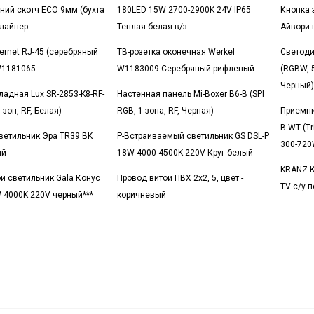
ний скотч ECO 9мм (бухта
180LED 15W 2700-2900K 24V IP65
Кнопка 
.лайнер
Теплая белая в/з
Айвори 
ernet RJ-45 (серебряный
ТВ-розетка оконечная Werkel
Светоди
W1181065
W1183009 Серебряный рифленый
(RGBW, 5
Черный)
ладная Lux SR-2853-K8-RF-
Настенная панель Mi-Boxer B6-B (SPI
 зон, RF, Белая)
RGB, 1 зона, RF, Черная)
Приемни
B WT (Tr
ветильник Эра TR39 BK
Р-Встраиваемый светильник GS DSL-P
300-720W
ый
18W 4000-4500K 220V Круг белый
KRANZ K
й светильник Gala Конус
Провод витой ПВХ 2х2, 5, цвет -
TV с/у 
 4000K 220V черный***
коричневый
12-5003-24 ЭРА 
3 поста, Эра12, охра