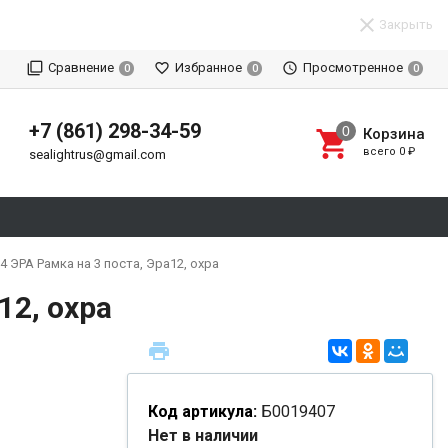
Закрыть
Сравнение
Избранное
Просмотренное
0
0
0
+7 (861) 298-34-59
Корзина
всего
0
₽
sealightrus@gmail.com
4 ЭРА Рамка на 3 поста, Эра12, охра
12, охра
Код артикула:
Б0019407
Нет в наличии