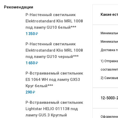
Рекомендации
Р-Настенный светильник
Какие ес
Elektrostandard Klio MRL 1008
под лампу GU10 белый***
Минимальна
1 350
₽
Минимальна
Р-Настенный светильник
Elektrostandard Klio MRL 1008
Доставка п
под лампу GU10 черный***
1) Отправк
1 650
₽
составляет
Р-Встраиваемый светильник
2) Самовыв
ES 1064 WH под лампу GX53
Круг белый***
290
₽
12-5003-2
Р-Встраиваемый светильник
Lightstar HELIO 011138 под
лампу GU5.3 Круглый
Оформлени