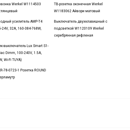
звонка Werkel W1114503
ТВ-розетка оконечная Werkel
глянцевый
W1183062 Айвори матовый
одный усилитель AMP-T4
Выключатель двухклавишный с
-24V, 32A, 160-384-768W,
подсветкой W1120109 Werkel
серебрянная рифленая
к-выключатель Lux Smart S1-
iac Dimm, 100-240V, 1.5A,
, Wi-Fi TUYA)
R-78-0723-1 Розетка ROUND
перламутр
Рамка на
0
₽
В корзину