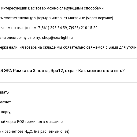
и интересующий Вас товар можно следующими способами:
ть соответствующую форму в интернет-магазине (через корзину)
ь нам по телефонам: 7(861) 298-34-59, 7(928) 210-15-20
 на электронную почту: shop@sea-light.ru
ерки наличия товара на складе мы обязательно свяжемся с Вами для уточне
4 ЭРА Рамка на 3 поста, Эра12, охра - Как можно оплатить?
платы:
асчет;
карту;
той через POS терминал в магазине;
й расчет без НДС. (на расчетный счет).