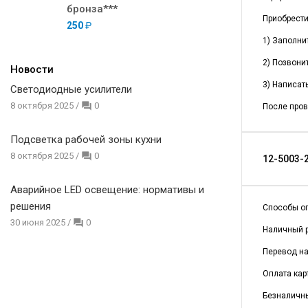
бронза***
Приобрест
250
₽
1) Заполни
2) Позвонит
Новости
3) Написать
Светодиодные усилители
8 октября 2025
/
0
После пров
Подсветка рабочей зоны кухни
8 октября 2025
/
0
12-5003-2
Аварийное LED освещение: нормативы и
решения
Способы о
30 июня 2025
/
0
Наличный р
Перевод на 
Оплата кар
Безналичны