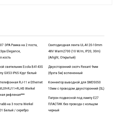
-07 ЭРА Рамка на 2 поста,
Светодиодная лента UL-A120-10mm
 Эра Elegance,
48V Warm2700 (10 W/m, IP20, 30m)
л.кость
(Arlight, Открытый)
ой светильник Ecola B4143S
Двухсторонний скотч Rexant 9мм
пу GX53 IP65 Круг белый
(бухта 5м) вспененный
 телефонная RJ-11 и Ethernet
Коннектор выводной для SMD5050
 WL09-RJ11+RJ45 Werkel
10мм с проводом двухсторонний (SL)
ная рифленая***
Патрон подвесной под лампу E27
nabb на 3 поста Werkel
ПЛАСТИК без провода с кольцом
1 Белый / серебро
черный