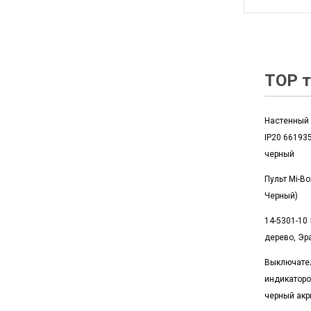
TOP т
Настенный 
IP20 66193
черный
Пульт Mi-Box
Черный)
14-5301-10 
дерево, Эр
Выключател
индикатор
черный акр