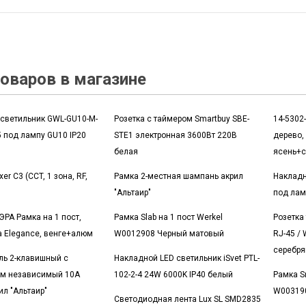
оваров в магазине
светильник GWL-GU10-M-
Розетка с таймером Smartbuy SBE-
14-5302
5 под лампу GU10 IP20
STE1 электронная 3600Вт 220В
дерево,
белая
ясень+с
er C3 (CCT, 1 зона, RF,
Рамка 2-местная шампань акрил
Накладн
"Альтаир"
под лам
ЭРА Рамка на 1 пост,
Рамка Slab на 1 пост Werkel
Розетка
а Elegance, венге+алюм
W0012908 Черный матовый
RJ-45 /
серебря
ь 2-клавишный с
Накладной LED светильник iSvet PTL-
ом независимый 10А
102-2-4 24W 6000K IP40 белый
Рамка S
ил "Альтаир"
W003190
Светодиодная лента Lux SL SMD2835