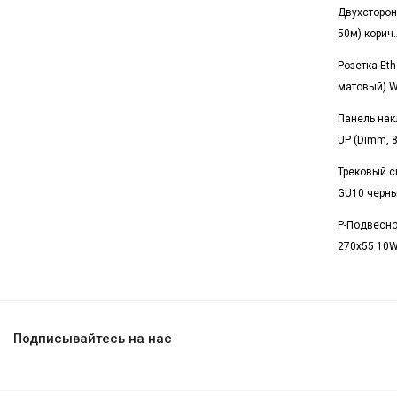
Двухсторон
50м) корич
Розетка Eth
матовый) 
Панель нак
UP (Dimm, 8
Трековый с
GU10 черн
Р-Подвесно
270x55 10W
Подписывайтесь на нас