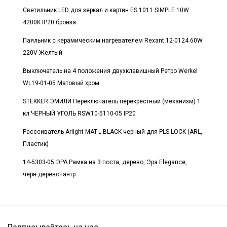
Светильник LED для зеркал и картин ES 1011 SIMPLE 10W
4200K IP20 бронза
Паяльник с керамическим нагревателем Rexant 12-0124 60W
220V Желтый
Выключатель на 4 положения двухклавишный Ретро Werkel
WL19-01-05 Матовый хром
STEKKER ЭМИЛИ Переключатель перекрестный (механизм) 1
кл ЧЕРНЫЙ УГОЛЬ RSW10-5110-05 IP20
Рассеиватель Arlight MAT-L-BLACK черный для PLS-LOCK (ARL,
Пластик)
14-5303-05 ЭРА Рамка на 3 поста, дерево, Эра Elegance,
чёрн.дерево+антр
Подписывайтесь на нас