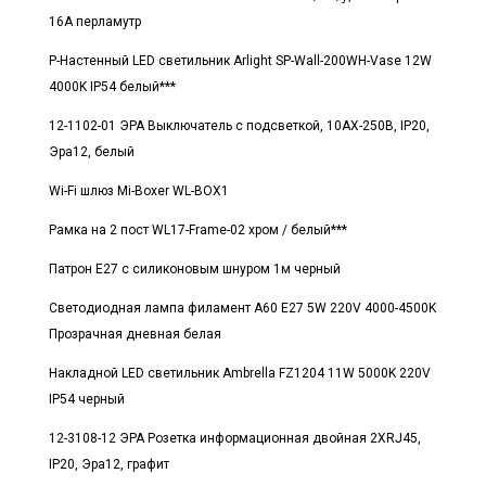
16А перламутр
Р-Настенный LED светильник Arlight SP-Wall-200WH-Vase 12W
4000K IP54 белый***
12-1102-01 ЭРА Выключатель с подсветкой, 10АХ-250В, IP20,
Эра12, белый
Wi-Fi шлюз Mi-Boxer WL-BOX1
Рамка на 2 пост WL17-Frame-02 хром / белый***
Патрон E27 с силиконовым шнуром 1м черный
Светодиодная лампа филамент A60 E27 5W 220V 4000-4500K
Прозрачная дневная белая
Накладной LED светильник Ambrella FZ1204 11W 5000K 220V
IP54 черный
12-3108-12 ЭРА Розетка информационная двойная 2XRJ45,
IP20, Эра12, графит