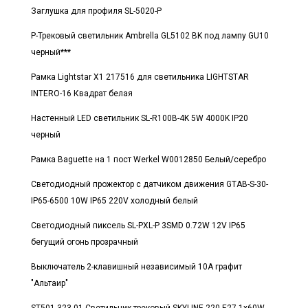
Заглушка для профиля SL-5020-P
Р-Трековый светильник Ambrella GL5102 BK под лампу GU10
черный***
Рамка Lightstar X1 217516 для светильника LIGHTSTAR
INTERO-16 Квадрат белая
Настенный LED светильник SL-R100B-4K 5W 4000K IP20
черный
Рамка Baguette на 1 пост Werkel W0012850 Белый/серебро
Светодиодный прожектор с датчиком движения GTAB-S-30-
IP65-6500 10W IP65 220V холодный белый
Светодиодный пиксель SL-PXL-P 3SMD 0.72W 12V IP65
бегущий огонь прозрачный
Выключатель 2-клавишный независимый 10А графит
"Альтаир"
ST501.323.01 Светильник трековый SKYLINE 220 E27 1х60W