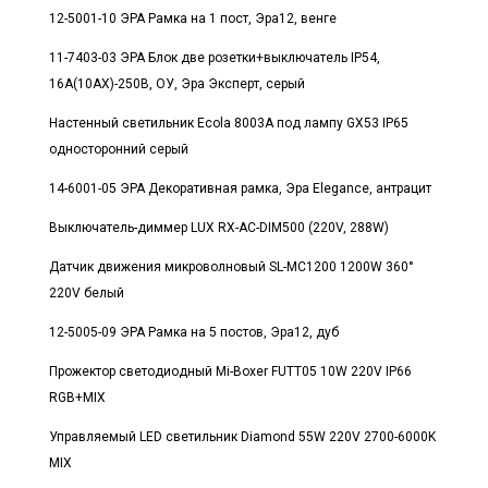
12-5001-10 ЭРА Рамка на 1 пост, Эра12, венге
11-7403-03 ЭРА Блок две розетки+выключатель IP54,
16A(10AX)-250В, ОУ, Эра Эксперт, серый
Настенный светильник Ecola 8003A под лампу GX53 IP65
односторонний серый
14-6001-05 ЭРА Декоративная рамка, Эра Elegance, антрацит
Выключатель-диммер LUX RX-AC-DIM500 (220V, 288W)
Датчик движения микроволновый SL-MC1200 1200W 360°
220V белый
12-5005-09 ЭРА Рамка на 5 постов, Эра12, дуб
Прожектор светодиодный Mi-Boxer FUTT05 10W 220V IP66
RGB+MIX
Управляемый LED светильник Diamond 55W 220V 2700-6000K
MIX