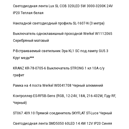
Светодиодная лента Lux SL COB 320LED 5W 3000-3200K 24V
IP20 Теплая белая
Накладной светодиодный профиль SL-1607-N (3 метра)
Выключатель одноклавишный проходной Werkel W1112065
Серебряный матовый
Р-Встраиваемый светильник Эра KL1 SC под лампу GU5.3
Круг медь***
KRANZ KR-78-0705-6 Выключатель STRONG 1 кл 10А с/у
графит
Рамка на 4 поста Werkel W0041708 Черный алюминий
Контроллер ES-RF5B-Sens (RGB, 12-24V, 18A, 216-432W, Пду RF,
Черный)
ST067.409.10 Прямой соединитель SKYFLAT ST-Luce Черный
Светодиодная лента SMD5050 60LED 14.4W 12V IP20 Синяя