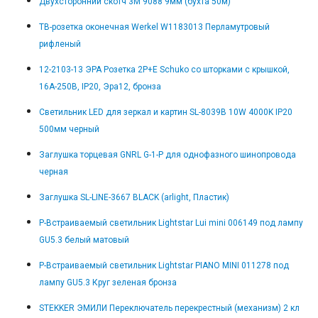
Двухсторонний скотч 3М 9088 9мм (бухта 50м)
ТВ-розетка оконечная Werkel W1183013 Перламутровый
рифленый
12-2103-13 ЭРА Розетка 2P+E Schuko со шторками с крышкой,
16A-250В, IP20, Эра12, бронза
Светильник LED для зеркал и картин SL-8039B 10W 4000K IP20
500мм черный
Заглушка торцевая GNRL G-1-P для однофазного шинопровода
черная
Заглушка SL-LINE-3667 BLACK (arlight, Пластик)
Р-Встраиваемый светильник Lightstar Lui mini 006149 под лампу
GU5.3 белый матовый
Р-Встраиваемый светильник Lightstar PIANO MINI 011278 под
лампу GU5.3 Круг зеленая бронза
STEKKER ЭМИЛИ Переключатель перекрестный (механизм) 2 кл