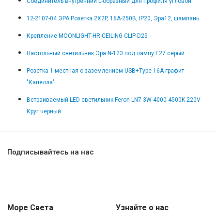
Соединитель внутренний L-образный для профиля угловой
12-2107-04 ЭРА Розетка 2X2P, 16A-250В, IP20, Эра12, шампань
Крепление MOONLIGHT-HR-CEILING-CLIP-D25
Настольный светильник Эра N-123 под лампу Е27 серый
Розетка 1-местная с заземлением USB+Type 16А графит
"Капелла"
Встраиваемый LED светильник Feron LN7 3W 4000-4500K 220V
Круг черный
Подписывайтесь на нас
Море Света
Узнайте о нас