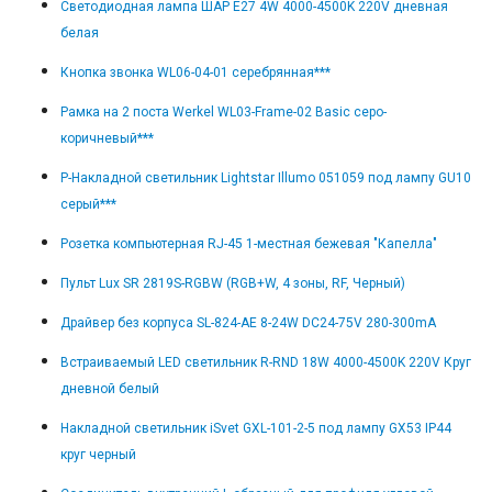
Светодиодная лампа ШАР E27 4W 4000-4500K 220V дневная
белая
Кнопка звонка WL06-04-01 серебрянная***
Рамка на 2 поста Werkel WL03-Frame-02 Basic серо-
коричневый***
Р-Накладной светильник Lightstar Illumo 051059 под лампу GU10
серый***
Розетка компьютерная RJ-45 1-местная бежевая "Капелла"
Пульт Lux SR 2819S-RGBW (RGB+W, 4 зоны, RF, Черный)
Драйвер без корпуса SL-824-AE 8-24W DC24-75V 280-300mA
Встраиваемый LED светильник R-RND 18W 4000-4500K 220V Круг
дневной белый
Накладной светильник iSvet GXL-101-2-5 под лампу GX53 IP44
круг черный