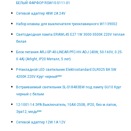
БЕЛЫЙ ФАРФОР RSW10-5111-01
Сетевой адаптер 48W 2A 24V
Набор клавиш для выключателя трехклавишного W1139002
Светодиодная лампа ERAWL45 E27 1W 3000-3500K 220V теплая
белая
Блок питания ARJ-SP-40-LINEAR-PFC-HV-ADJ (40W, 50-160V, 0.25-
0.4A) (Arlight, IP20 Металл, 5 лет)
Р-Накладной LED светильник Elektrostandard DLR025 BK 5W
4200K 220V Круг черный***
Встраиваемый светильник SL-S18483BW под лампу GU10 Круг
черный с белым
12-1001-14 ЭРА Выключатель, 10АХ-250В, IP20, без м.лапок,
Эра12, медь***
Сетевой адаптер 12W 1A 12V