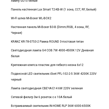
лампу GU10 белый
Панель настенная Lux Smart T2-KB-W (1 зона, CCT, RF, Белый)
Wi-Fi шлюз Mi-Boxer WL-BOX2
Настенная панель Mi-Boxer B3-B (Dimm/RGB, 4 зоны, RF,
Черная)
KRANZ KR-78-0753-2 Рамка ROUND 3-постовая титан
Светодиодная лампа G4 COB 7W 4000-4500K 12V Дневная
белая
Крепежная клипса пластик для гибкого неона 6x12
Подвесной LED светильник iSvet PFL-102-2-5 36W 4200K 220V
черный
Лампа светодиодная СВЕЧА E14 6W 220V зеленая
Сетевой фильтр 3м 6 розеток с-з 10А белый
Встраиваемый светильник IN-HOME RLP 36W 6000-6500K