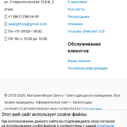
ул. Ставропольская 124/А, 2
О магазине
этаж
Контакты
+7 (861) 298-34-59
Распродажа
sealightrus@gmail.com
Новинки
Пн—Пт 09:00—18:00
Отзывы (Рейтинг 5.0)
Сб—Вс с 10:00 до 16:00
Обслуживание
клиентов
Ваши заказы
Полезная информация
© 2013-2026, Магазин Море Света - Cветодиодное освещение. Все
права защищены. Официальный сайт г. Краснодар.
ОГРНИП 314230922000041 ИНН 230907552417 |
Политика
Этот веб-сайт использует cookie-файлы.
конфиденциальности
При использовании данного сайта вы подтверждаете свое согласие
Вся представленная на сайте информация носит справочный
на использование cookie-файлов в соответствии с нашей
политикой