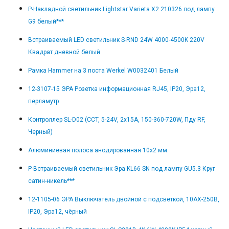
Р-Накладной светильник Lightstar Varieta X2 210326 под лампу
G9 белый***
Встраиваемый LED светильник S-RND 24W 4000-4500K 220V
Квадрат дневной белый
Рамка Hammer на 3 поста Werkel W0032401 Белый
12-3107-15 ЭРА Розетка информационная RJ45, IP20, Эра12,
перламутр
Контроллер SL-D02 (CCT, 5-24V, 2x15A, 150-360-720W, Пду RF,
Черный)
Алюминиевая полоса анодированная 10x2 мм.
Р-Встраиваемый светильник Эра KL66 SN под лампу GU5.3 Круг
сатин-никель***
12-1105-06 ЭРА Выключатель двойной с подсветкой, 10АХ-250В,
IP20, Эра12, чёрный