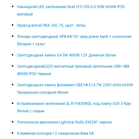
Накладной LED светильник iSvet LTO-105-2-5 55W 6000K IP20
матовый
Провод витой ПВХ 2х0, 75, цвет - титан
Фонарь светодиодный ЭРА KA-701 акку power bank + солнечная
батарея + пульт
Светодиодная лампа G4 3W 4000K 12V Дневная белая
Светодиодный(LED) магнитный трековый светильник 20Вт 48В
4000K IP20 Черный
Светодиодная лампа филамент СВЕЧА E14 7W 220V 6000-6500K
Прозрачная холодная белая
Встраиваемый светильник SL-R19430WSL под лампу GU5.3 Круг
белый с серым
Потолочное крепление Lightstar Rullo 590287 черное
Клеммная колодка 12 секционная 8мм 6А