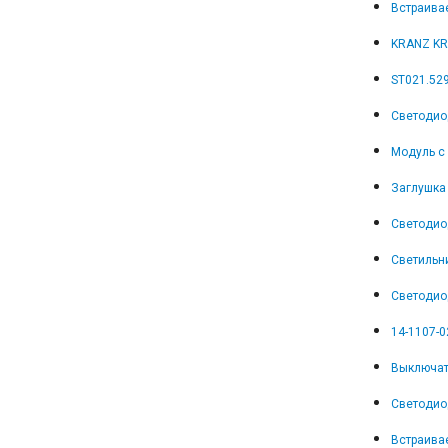
Встраива
KRANZ KR-
ST021.52
Светодио
Модуль с 
Заглушка 
Светодио
Светильн
Светодио
14-1107-0
Выключат
Светодио
Встраива