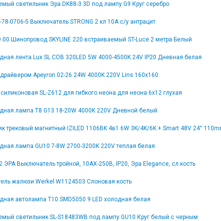
емый светильник Эра DK88-3 3D под лампу G9 Круг серебро
78-0706-5 Выключатель STRONG 2 кл 10А с/у антрацит
9.00 Шинопровод SKYLINE 220 встраиваемый ST-Luce 2 метра Белый
дная лента Lux SL COB 320LED 5W 4000-4500K 24V IP20 Дневная белая
драйвером Apeyron 02-26 24W 4000K 220V Lins 160х160
силиконовая SL-Z612 для гибкого неона для неона 6x12 глухая
дная лампа T8 G13 18-20W 4000K 220V Дневной белый
ик трековый магнитный IZILED 1106BK 4в1 6W 3K/4K/6K + Smart 48V 24° 110
дная лампа GU10 7-8W 2700-3200K 220V теплая белая
2 ЭРА Выключатель тройной, 10АХ-250В, IP20, Эра Elegance, сл.кость
ель жалюзи Werkel W1124503 Слоновая кость
дная автолампа T10 SMD5050 9 LED холодная белая
емый светильник SL-S18483WB под лампу GU10 Круг белый с черным