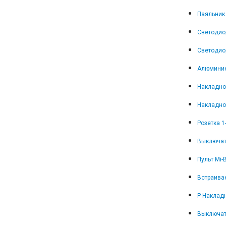
Паяльник 
Светодио
Светодио
Алюминие
Накладной
Накладно
Розетка 
Выключат
Пульт Mi-
Встраива
Р-Накладн
Выключат