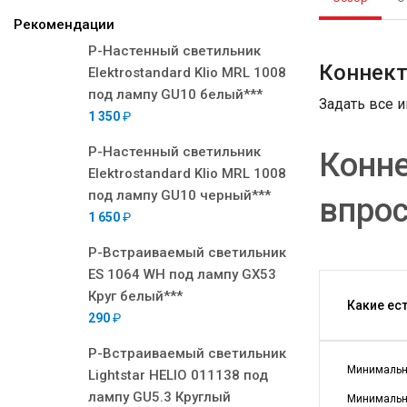
Рекомендации
Р-Настенный светильник
Коннект
Elektrostandard Klio MRL 1008
под лампу GU10 белый***
Задать все 
1 350
₽
Р-Настенный светильник
Конне
Elektrostandard Klio MRL 1008
под лампу GU10 черный***
впро
1 650
₽
Р-Встраиваемый светильник
ES 1064 WH под лампу GX53
Круг белый***
Какие ес
290
₽
Р-Встраиваемый светильник
Минимальна
Lightstar HELIO 011138 под
лампу GU5.3 Круглый
Минимальна