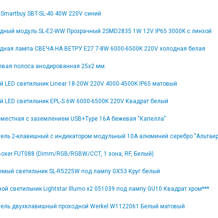
Smartbuy SBT-SL-40 40W 220V синий
дный модуль SL-E2-WW Прозрачный 2SMD2835 1W 12V IP65 3000K с линзой
дная лампа СВЕЧА НА ВЕТРУ E27 7-8W 6000-6500K 220V холодная белая
вая полоса анодированная 25x2 мм.
 LED светильник Linear 18-20W 220V 4000-4500K IP65 матовый
й LED светильник EPL-S 6W 6000-6500K 220V Квадрат белый
1-местная с заземлением USB+Type 16А бежевая "Капелла"
ель 2-клавишный с индикатором модульный 10А алюминий серебро "Альтаир
Boxer FUT088 (Dimm/RGB/RGBW/CCT, 1 зона, RF, Белый)
емый светильник SL-R5225W под лампу GX53 Круг белый
ой светильник Lightstar Illumo x2 051039 под лампу GU10 Квадрат хром***
ель двухклавишный проходной Werkel W1122061 Белый матовый