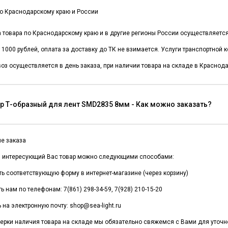
о Краснодарскому краю и России
а товара по Краснодарскому краю и в другие регионы России осуществляет
 1000 рублей, оплата за доставку до ТК не взимается. Услуги транспортной
оз осуществляется в день заказа, при наличии товара на складе в Краснода
р Т-образный для лент SMD2835 8мм - Как можно заказать?
е заказа
и интересующий Вас товар можно следующими способами:
ть соответствующую форму в интернет-магазине (через корзину)
ь нам по телефонам: 7(861) 298-34-59, 7(928) 210-15-20
 на электронную почту: shop@sea-light.ru
ерки наличия товара на складе мы обязательно свяжемся с Вами для уточне