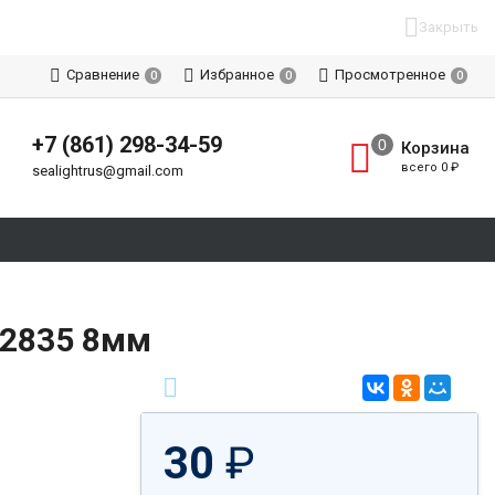
Закрыть
Сравнение
Избранное
Просмотренное
0
0
0
+7 (861) 298-34-59
Корзина
всего
0
₽
sealightrus@gmail.com
D2835 8мм
30
₽