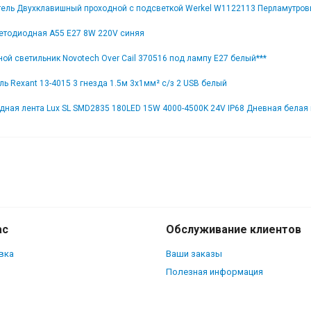
ель Двухклавишный проходной с подсветкой Werkel W1122113 Перламутро
етодиодная A55 E27 8W 220V синяя
ой светильник Novotech Over Cail 370516 под лампу E27 белый***
ь Rexant 13-4015 3 гнезда 1.5м 3x1мм² с/з 2 USB белый
дная лента Lux SL SMD2835 180LED 15W 4000-4500K 24V IP68 Дневная белая 
Коннектор Т-о
для лент SMD2835 8мм
ас
Обслуживание клиентов
вка
Ваши заказы
Полезная информация