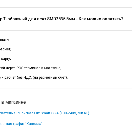
р Т-образный для лент SMD2835 8мм - Как можно оплатить?
платы:
асчет;
карту;
той через POS терминал в магазине;
й расчет без НДС. (на расчетный счет).
 в магазине
ватель в RF сигнал Lux Smart SS-A (100-240V, out RF)
естная графит "Капелла"