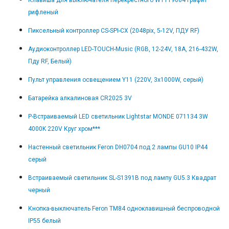
Клавиша для выключателя перекрестного W1119004 графит
рифленый
Пиксельный контроллер CS-SPI-CX (2048pix, 5-12V, ПДУ RF)
Аудиоконтроллер LED-TOUCH-Music (RGB, 12-24V, 18A, 216-432W,
Пду RF, Белый)
Пульт управления освещением Y11 (220V, 3x1000W, серый)
Батарейка алкалиновая CR2025 3V
Р-Встраиваемый LED светильник Lightstar MONDE 071134 3W
4000K 220V Круг хром***
Настенный светильник Feron DH0704 под 2 лампы GU10 IP44
серый
Встраиваемый светильник SL-S1391B под лампу GU5.3 Квадрат
черный
Кнопка-выключатель Feron TM84 одноклавишный беспроводной
IP55 белый