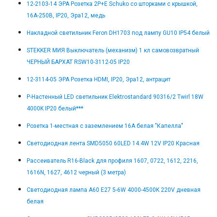
12-2103-14 ЭРА Розетка 2P+E Schuko со шторками с крышкой,
16A-250В, IP20, Эра12, медь
Накладной светильник Feron DH1703 под лампу GU10 IP54 белый
STEKKER МИЯ Выключатель (механизм) 1 кл самовозвратный
ЧЕРНЫЙ БАРХАТ RSW10-3112-05 IP20
12-3114-05 ЭРА Розетка HDMI, IP20, Эра12, антрацит
Р-Настенный LED светильник Elektrostandard 90316/2 Twirl 18W
4000K IP20 белый***
Розетка 1-местная с заземлением 16А белая "Капелла"
Светодиодная лента SMD5050 60LED 14.4W 12V IP20 Красная
Рассеиватель R16-Black для профиля 1607, 0722, 1612, 2216,
1616N, 1627, 4612 черный (3 метра)
Светодиодная лампа A60 E27 5-6W 4000-4500K 220V дневная
белая