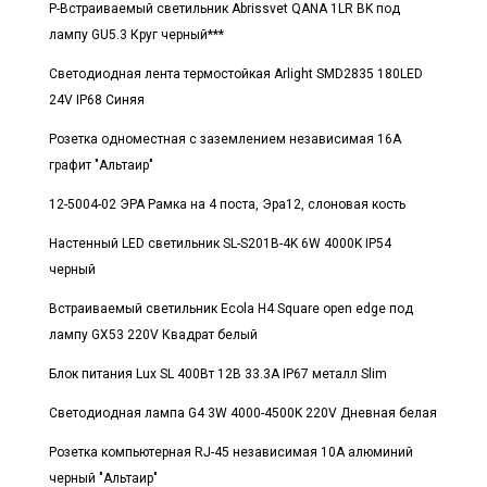
Р-Встраиваемый светильник Abrissvet QANA 1LR BK под
лампу GU5.3 Круг черный***
Светодиодная лента термостойкая Arlight SMD2835 180LED
24V IP68 Синяя
Розетка одноместная с заземлением независимая 16А
графит "Альтаир"
12-5004-02 ЭРА Рамка на 4 поста, Эра12, слоновая кость
Настенный LED светильник SL-S201B-4K 6W 4000K IP54
черный
Встраиваемый светильник Ecola H4 Square open edge под
лампу GX53 220V Квадрат белый
Блок питания Lux SL 400Вт 12В 33.3А IP67 металл Slim
Светодиодная лампа G4 3W 4000-4500K 220V Дневная белая
Розетка компьютерная RJ-45 независимая 10А алюминий
черный "Альтаир"