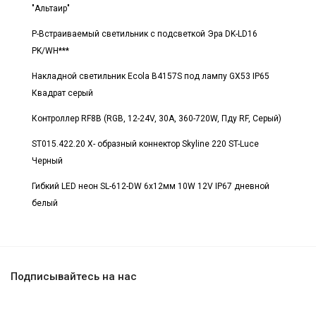
"Альтаир"
Р-Встраиваемый светильник с подсветкой Эра DK-LD16
PK/WH***
Накладной светильник Ecola B4157S под лампу GX53 IP65
Квадрат серый
Контроллер RF8B (RGB, 12-24V, 30A, 360-720W, Пду RF, Серый)
ST015.422.20 X- образный коннектор Skyline 220 ST-Luce
Черный
Гибкий LED неон SL-612-DW 6x12мм 10W 12V IP67 дневной
белый
Подписывайтесь на нас