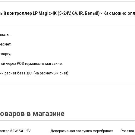
й контроллер LP Magic-IK (5-24V, 6A, IR, Белый) - Как можно оп
платы:
асчет;
карту;
той через POS терминал в магазине;
й расчет без НДС. (на расчетный счет).
оваров в магазине
аптер 60W 5A 12V
Декоративная заглушка серебряная
Розетка