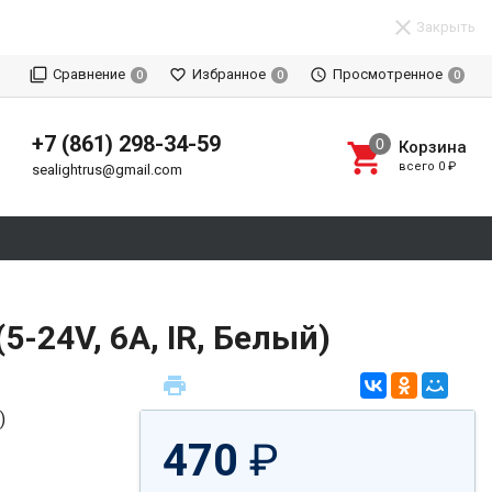
Закрыть
Сравнение
Избранное
Просмотренное
0
0
0
+7 (861) 298-34-59
Корзина
всего
0
₽
sealightrus@gmail.com
-24V, 6A, IR, Белый)
470
₽