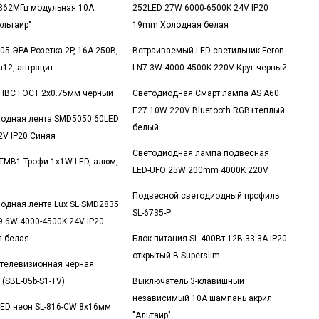
862МГц модульная 10А
252LED 27W 6000-6500K 24V IP20
Альтаир"
19mm Холодная белая
05 ЭРА Розетка 2P, 16A-250В,
Встраиваемый LED светильник Feron
а12, антрацит
LN7 3W 4000-4500K 220V Круг черный
ПВС ГОСТ 2x0.75мм черный
Светодиодная Смарт лампа AS A60
E27 10W 220V Bluetooth RGB+теплый
одная лента SMD5050 60LED
белый
2V IP20 Синяя
Светодиодная лампа подвесная
TMB1 Трофи 1x1W LED, алюм,
LED-UFO 25W 200mm 4000K 220V
Подвесной светодиодный профиль
одная лента Lux SL SMD2835
SL-6735-P
9.6W 4000-4500K 24V IP20
 белая
Блок питания SL 400Вт 12В 33.3А IP20
открытый B-Superslim
 телевизионная черная
 (SBE-05b-S1-TV)
Выключатель 3-клавишный
независимый 10А шампань акрил
LED неон SL-816-CW 8x16мм
"Альтаир"