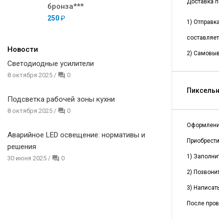
Доставка п
бронза***
250
₽
1) Отправк
составляет
Новости
2) Самовыв
Светодиодные усилители
8 октября 2025
/
0
Пиксельны
Подсветка рабочей зоны кухни
8 октября 2025
/
0
Оформлени
Аварийное LED освещение: нормативы и
Приобрест
решения
1) Заполни
30 июня 2025
/
0
2) Позвонит
3) Написать
После пров