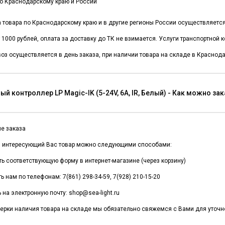
о Краснодарскому краю и России
а товара по Краснодарскому краю и в другие регионы России осуществляет
 1000 рублей, оплата за доставку до ТК не взимается. Услуги транспортной
оз осуществляется в день заказа, при наличии товара на складе в Краснода
й контроллер LP Magic-IK (5-24V, 6A, IR, Белый) - Как можно за
е заказа
и интересующий Вас товар можно следующими способами:
ть соответствующую форму в интернет-магазине (через корзину)
ь нам по телефонам: 7(861) 298-34-59, 7(928) 210-15-20
 на электронную почту: shop@sea-light.ru
ерки наличия товара на складе мы обязательно свяжемся с Вами для уточне