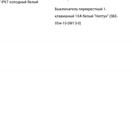
 IP67 холодный белый
Выключатель перекрестный 1-
клавишный 10А белый "Нептун" (SBE-
05w-10-SW13-0)
ьный
470
₽
В корзину
елый)