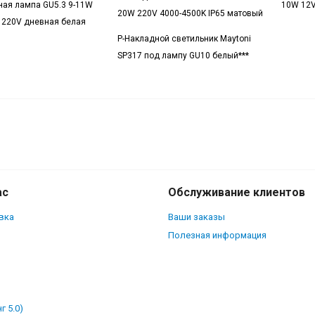
ая лампа GU5.3 9-11W
10W 12V
20W 220V 4000-4500K IP65 матовый
 220V дневная белая
Р-Накладной светильник Maytoni
SP317 под лампу GU10 белый***
Пиксел
контроллер LP Magic-IK (5-24V, 6A, IR, Б
ас
Обслуживание клиентов
вка
Ваши заказы
Полезная информация
г 5.0)