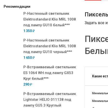
Рекомендации
Пиксельн
Р-Настенный светильник
Elektrostandard Klio MRL 1008
Задать все 
под лампу GU10 белый***
1 350
₽
Пиксе
Р-Настенный светильник
Elektrostandard Klio MRL 1008
Белый
под лампу GU10 черный***
1 650
₽
Р-Встраиваемый светильник
ES 1064 WH под лампу GX53
Какие ес
Круг белый***
290
₽
Р-Встраиваемый светильник
Минимальна
Lightstar HELIO 011138 под
Минимальна
лампу GU5.3 Круглый