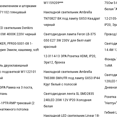
W1159209***
75Ом 5-
заземлением и шторками
белая "
71102 глянцевый
Накладной светильник Ambrella
TN70827 BK под лампу GX53 Квадрат
12-2105-
черный
IP20, Эр
ED светильник Denkirs
10W 4000K 220V черный
Светодиодная лампа Feron LB-375
Провод 
G50 E27 3W 230V для белт-лайт
KER, PFR00-5001-08 1-
Светоди
красный
ерия Эмили, кашемир, soft
14.4W 1
12-3114-13 ЭРА Розетка HDMI, IP20,
Фонарь 
Эра12, бронза
ль двухклавишный
1хАА
с подсветкой W1122101
Накладной светильник Ambrella
Светоди
ый
TN5388 SWH/FR под лампу GX53 IP44
120LED 
Круг белый с полосой
ЭРА Рамка на 3 поста,
Дневная
мпань
Светодиодная лента SL SMD2835
Розетка
240LED 20W 12V IP20 Холодная
-1PTR-RMP трековый (2
"Нептун"
белая
 натяжного потолка
Гибкий 
Накладной LED светильник Linear 18-