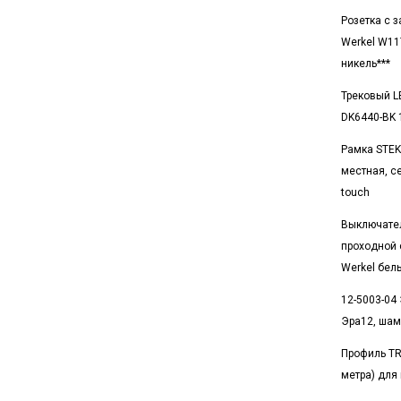
Розетка с 
Werkel W11
никель***
Трековый L
DK6440-BK 
Рамка STEK
местная, с
touch
Выключате
проходной 
Werkel бел
12-5003-04 
Эра12, ша
Профиль TR
метра) для