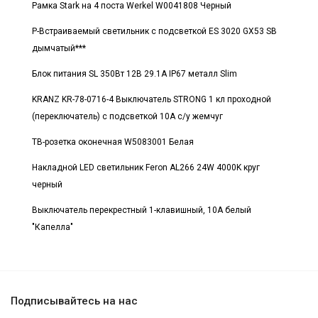
Рамка Stark на 4 поста Werkel W0041808 Черный
Р-Встраиваемый светильник с подсветкой ES 3020 GX53 SB
дымчатый***
Блок питания SL 350Вт 12В 29.1А IP67 металл Slim
KRANZ KR-78-0716-4 Выключатель STRONG 1 кл проходной
(переключатель) с подсветкой 10А с/у жемчуг
ТВ-розетка оконечная W5083001 Белая
Накладной LED светильник Feron AL266 24W 4000K круг
черный
Выключатель перекрестный 1-клавишный, 10А белый
"Капелла"
Подписывайтесь на нас