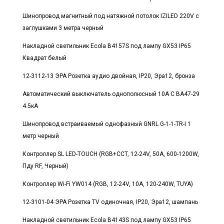
Шинопровод магнитный под натяжной потолок IZILED 220V с
заглушками 3 метра черный
Накладной светильник Ecola B4157S под лампу GX53 IP65
Квадрат белый
12-3112-13 ЭРА Розетка аудио двойная, IP20, Эра12, бронза
Автоматический выключатель однополюсный 10А С ВА47-29
4.5кА
Шинопровод встраиваемый однофазный GNRL G-1-1-TR-I 1
метр черный
Контроллер SL LED-TOUCH (RGB+CCT, 12-24V, 50A, 600-1200W,
Пду RF, Черный)
Контроллер Wi-Fi YW014 (RGB, 12-24V, 10A, 120-240W, TUYA)
12-3101-04 ЭРА Розетка TV одиночная, IP20, Эра12, шампань
Накладной светильник Ecola B4143S под лампу GX53 IP65