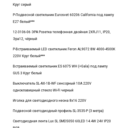
Круг серый
Р-Подвесной светильник Eurosvet 60206 California под лампу
E27 белый***
12-3106-06 ЭРА Розетка телефонная двойная 2XRJ11, IP20,
Эра12, чёрный
Р-Встраиваемый LED светильник Feron AL9072 8W 4000-4500K
220V Круг белый***
Встраиваемый светильник ES 6075 WH (+Gala) под лампу
GU5.3 Круг белый
Выключатель SL-AX-1B-WF сенсорный 10A 220V
одноклавишный стекло Wi-Fi черный
Иголка для светодиодного неона 8x16 220V
Подвесной светодиодный профиль SL-3535-P (3 метра)
Светодиодная лента Lux SL SMD5050 60LED 14.4W 24V IP20
RGB