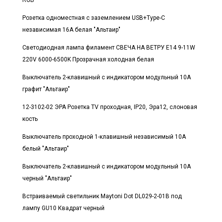
Розетка одноместная с заземлением USB+Type-C
независимая 16А белая "Альтаир"
Светодиодная лампа филамент СВЕЧА НА ВЕТРУ E14 9-11W
220V 6000-6500K Прозрачная холодная белая
Выключатель 2-клавишный с индикатором модульный 10А
графит "Альтаир"
12-3102-02 ЭРА Розетка TV проходная, IP20, Эра12, слоновая
кость
Выключатель проходной 1-клавишный независимый 10А
белый "Альтаир"
Выключатель 2-клавишный с индикатором модульный 10А
черный "Альтаир"
Встраиваемый светильник Maytoni Dot DL029-2-01B под
лампу GU10 Квадрат черный