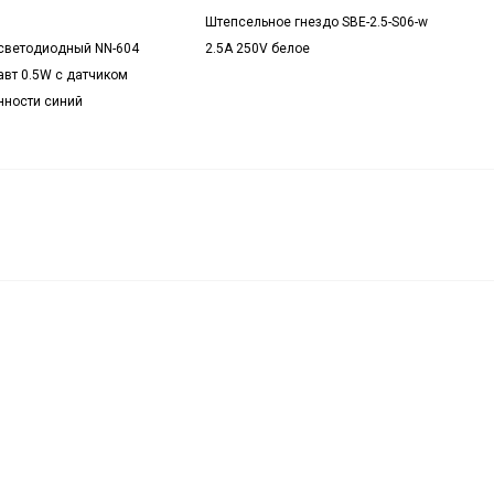
Штепсельное гнездо SBE-2.5-S06-w
светодиодный NN-604
2.5А 250V белое
вт 0.5W с датчиком
ности синий