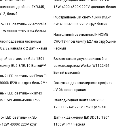
-01 ЭРА Розетка
Светодиодная лампа A60 E27 14-
ционная двойная 2XRJ45,
15W 4000-4500K 220V дневная белая
ра12, белый
Р-Встраиваемый светильник DSL-P
ой LED светильник Ambrella
6W 4000-4500K 220V Круг белый
11W 5000K 220V IP54 белый
Настольный светильник IN-HOME
лер подсветки лестницы
СНС-13Ч под лампу E27 на струбцине
S32 32 канала с 2 датчиками
черный
дной светильник Gala 1801
Выключатель двухклавишный с
лампу GU5.3/GU10 Белый***
самовозвратом Werkel W1122461
Белый матовый
ный LED светильник Elvan EL-
3000K IP20 квадрат белый***
Заглушка для ювелирного профиля
JV-06 серая правая
ный LED светильник Imex
35 1.5W 4000-4500K IP65
Светодиодная лента SMD2835
120LED 24W 220V IP67 Красная
ой LED светильник SL-
Датчик движения IEK DD010 180°
 12W 4000K 220V круг
1100W IP44 черная