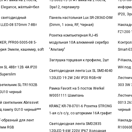
ЭРА Рамка на 2 поста,
12-5002-15 ЭРА Рамка на 2 поста,
12-3108
а Elegance, жёлтый+бел
Эра12, перламутр
информа
IP20, Э
 светодиодный
Панель настольная Lux SR-2836D-DIM
 LLED-08 570mm 7-8Вт
(Dimm, 1 зона, RF, Черная)
Накладн
В
FZ1200 
Розетка компьютерная RJ-45
KER, PFR00-5005-08 5-
модульная 10А алюминий серебро
Контрол
ерия Эмили, кашемир, soft
"Альтаир"
Smart-E
Заглушка торцевая к профилю, 2шт
Р-Накла
я SL 48Вт 12В 4А IP20
WH под 
Светодиодная лента Lux SL SMD4040
Superslim
120LED 19.2W 24V IP20 RGB+W
Лестнич
ветильник SL-TR1932B
303 3W 
Рамка Favorit на 5 постов Werkel
GU10 черный
W0051111 Шампань
Лестнич
й светильник Abrissvet
0013.26
KRANZ KR-78-0701-6 Розетка STRONG
д лампу GU10 черный***
черный
1-ая с/з с/у, со шторками 16А графит
Г-образный для лент
Накладн
Светодиодная лента SMD2835
0мм RGB
R10060B
120LED 9.6W 220V IP67 Холодная