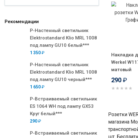
Рекомендации
Р-Настенный светильник
Elektrostandard Klio MRL 1008
под лампу GU10 белый***
1 350
₽
Накладка д
Werkel W11
Р-Настенный светильник
матовый
Elektrostandard Klio MRL 1008
290
₽
под лампу GU10 черный***
1 650
₽
Р-Встраиваемый светильник
ES 1064 WH под лампу GX53
Круг белый***
Розетки WER
290
₽
магазина Мо
транспортно
Р-Встраиваемый светильник
шт. Бесплатн