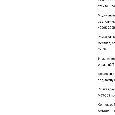
14-5102-21 
стекло, Эр
Модульный
светильник
4000К 220
Рамка STEK
местная, с
touch
Блок питани
открытый T-
Трековый с
под лампу 
Р-Накладно
M03-003 по
Коннектор 
SMD5050 1