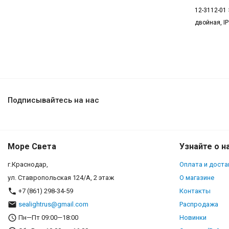
12-3112-01
двойная, I
Подписывайтесь на нас
Море Света
Узнайте о н
г.Краснодар,
Оплата и доста
ул. Ставропольская 124/А, 2 этаж
О магазине
+7 (861) 298-34-59
Контакты
sealightrus@gmail.com
Распродажа
Пн—Пт 09:00—18:00
Новинки