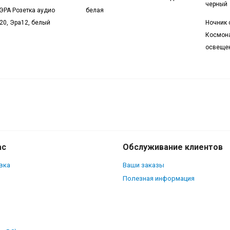
черный
 ЭРА Розетка аудио
белая
P20, Эра12, белый
Ночник 
Космона
освещен
ас
Обслуживание клиентов
вка
Ваши заказы
Полезная информация