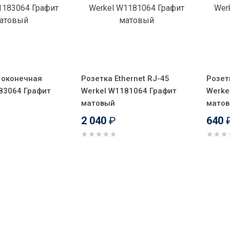
 оконечная
Розетка Ethernet RJ-45
Розет
83064 Графит
Werkel W1181064 Графит
Werke
матовый
мато
2 040
₽
640