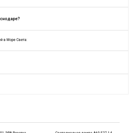
аснодаре?
й в Море Света: