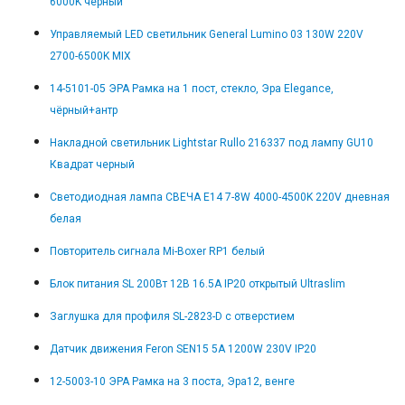
6000K черный
Управляемый LED светильник General Lumino 03 130W 220V
2700-6500K MIX
14-5101-05 ЭРА Рамка на 1 пост, стекло, Эра Elegance,
чёрный+антр
Накладной светильник Lightstar Rullo 216337 под лампу GU10
Квадрат черный
Светодиодная лампа СВЕЧА E14 7-8W 4000-4500K 220V дневная
белая
Повторитель сигнала Mi-Boxer RP1 белый
Блок питания SL 200Вт 12В 16.5А IP20 открытый Ultraslim
Заглушка для профиля SL-2823-D с отверстием
Датчик движения Feron SEN15 5A 1200W 230V IP20
12-5003-10 ЭРА Рамка на 3 поста, Эра12, венге