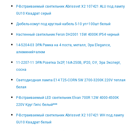
Р-Встраиваемый светильник Abrissvet X2 107421 ALU под лампу
GU10 Квадрат серый
Дюбель-хомут под круглый кабель 5-10 уп=100шт белый
Настенный светильник Feron DH2001 15W 4000K IP54 черный
14-5204-03 ЭРА Рамка на 4 поста, металл, Эра Elegance,
алюминий+алюм
11-2207-11 ЭРА Розетка 3х2P, 16A-250В, IP20, ОУ, Эра Эксперт,
сосна
Светодиодная лампа E14 T25-CORN 5W 2700-3200K 220V теплая
белая
Р-Встраиваемый LED светильник Elvan 700R 12W 4000-4500K
220V Круг Гипс белый***
Р-Встраиваемый светильник Abrissvet X2 107421 WH под лампу
GU10 Квадрат белый