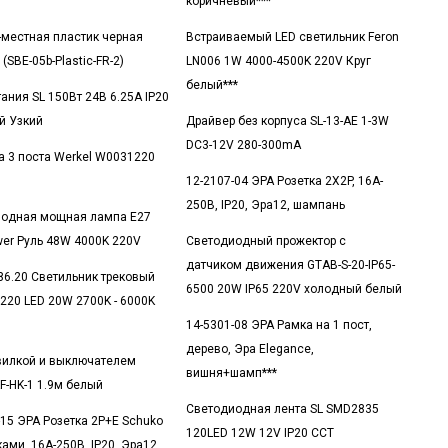
коричневый***
-местная пластик черная
Встраиваемый LED светильник Feron
 (SBE-05b-Plastic-FR-2)
LN006 1W 4000-4500K 220V Круг
белый***
тания SL 150Вт 24В 6.25А IP20
й Узкий
Драйвер без корпуса SL-13-AE 1-3W
DC3-12V 280-300mA
а 3 поста Werkel W0031220
12-2107-04 ЭРА Розетка 2X2P, 16A-
250В, IP20, Эра12, шампань
иодная мощная лампа E27
wer Руль 48W 4000K 220V
Светодиодный прожектор с
датчиком движения GTAB-S-20-IP65-
86.20 Светильник трековый
6500 20W IP65 220V холодный белый
 220 LED 20W 2700K - 6000K
14-5301-08 ЭРА Рамка на 1 пост,
дерево, Эра Elegance,
вилкой и выключателем
вишня+шамп***
F-HK-1 1.9м белый
Светодиодная лента SL SMD2835
-15 ЭРА Розетка 2P+E Schuko
120LED 12W 12V IP20 CCT
ами, 16A-250В, IP20, Эра12,