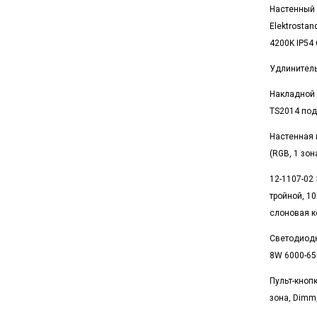
Настенный 
Elektrostan
4200K IP54
Удлинитель
Накладной 
TS2014 под
Настенная 
(RGB, 1 зон
12-1107-02
тройной, 10
слоновая к
Светодиодн
8W 6000-65
Пульт-кнопк
зона, Dimm,