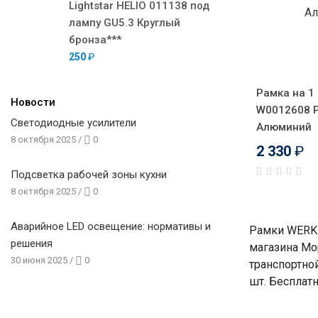
Lightstar HELIO 011138 под
лампу GU5.3 Круглый
бронза***
250
₽
Рамка на 1 
Новости
W0012608 P
Светодиодные усилители
Алюминий
8 октября 2025
/
0
2 330
₽
Подсветка рабочей зоны кухни
8 октября 2025
/
0
Аварийное LED освещение: нормативы и
Рамки WERKE
решения
магазина Мо
30 июня 2025
/
0
транспортно
шт. Бесплатн