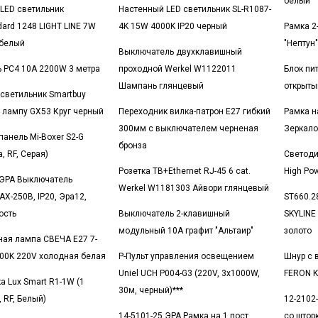
белый
LED светильник
Настенный LED светильник SL-R1087-
dard 1248 LIGHT LINE 7W
4K 15W 4000K IP20 черный
Рамка 2
 белый
"Нептун"
Выключатель двухклавишный
 PC4 10A 2200W 3 метра
проходной Werkel W1122011
Блок пи
Шампань глянцевый
открыты
светильник Smartbuy
 лампу GX53 Круг черный
Переходник вилка-патрон E27 гибкий
Рамка н
300мм с выключателем черненая
Зеркало
панель Mi-Boxer S2-G
бронза
а, RF, Серая)
Светод
Розетка ТВ+Ethernet RJ-45 6 cat.
High Po
 ЭРА Выключатель
Werkel W1181303 Айвори глянцевый
АХ-250В, IP20, Эра12,
ST660.2
ость
Выключатель 2-клавишный
SKYLINE
модульный 10А графит "Альтаир"
золото
ая лампа СВЕЧА E27 7-
00K 220V холодная белая
Р-Пульт управления освещением
Шнур с 
Uniel UCH P004-G3 (220V, 3x1000W,
FERON K
а Lux Smart R1-1W (1
30м, черный)***
 RF, Белый)
12-2102
14-5101-25 ЭРА Рамка на 1 пост,
со шторк