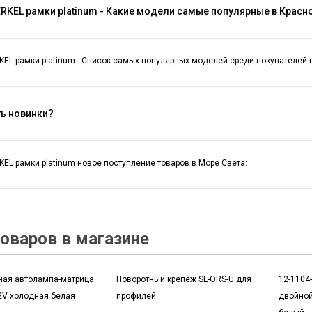
RKEL рамки platinum - Какие модели самые популярные в Красн
EL рамки platinum - Список самых популярных моделей среди покупателей в
ть новинки?
EL рамки platinum новое поступление товаров в Море Света:
оваров в магазине
ная автолампа-матрица
Поворотный крепеж SL-ORS-U для
12-1104
2V холодная белая
профилей
двойной