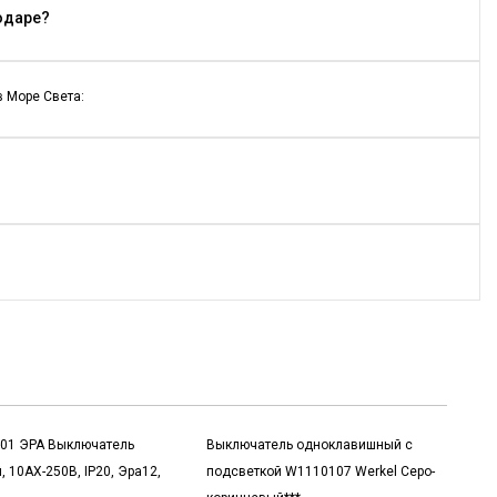
одаре?
 Море Света:
-01 ЭРА Выключатель
Выключатель одноклавишный с
, 10АХ-250В, IP20, Эра12,
подсветкой W1110107 Werkel Серо-