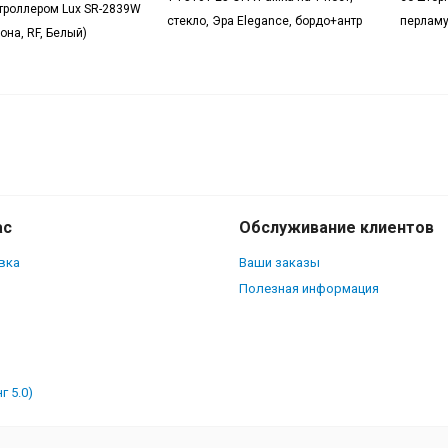
нтроллером Lux SR-2839W
стекло, Эра Elegance, бордо+антр
перламу
она, RF, Белый)
ас
Обслуживание клиентов
вка
Ваши заказы
Полезная информация
г 5.0)