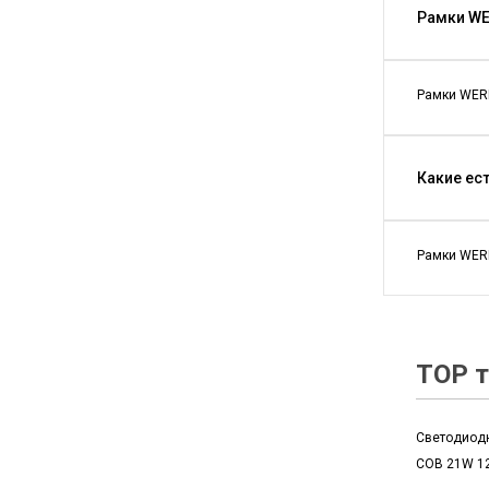
Рамки WE
Рамки WERK
Какие ес
Рамки WERK
TOP т
Светодиод
COB 21W 1