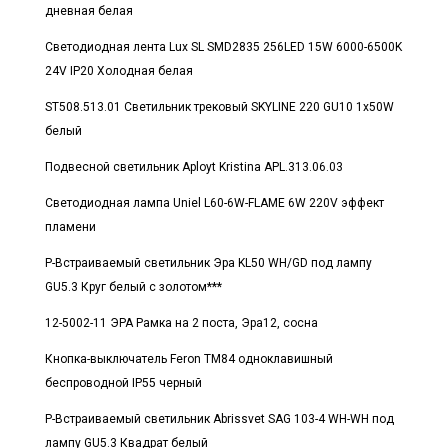
дневная белая
Светодиодная лента Lux SL SMD2835 256LED 15W 6000-6500K
24V IP20 Холодная белая
ST508.513.01 Светильник трековый SKYLINE 220 GU10 1х50W
белый
Подвесной светильник Aployt Kristina APL.313.06.03
Светодиодная лампа Uniel L60-6W-FLAME 6W 220V эффект
пламени
Р-Встраиваемый светильник Эра KL50 WH/GD под лампу
GU5.3 Круг белый с золотом***
12-5002-11 ЭРА Рамка на 2 поста, Эра12, сосна
Кнопка-выключатель Feron TM84 одноклавишный
беспроводной IP55 черный
Р-Встраиваемый светильник Abrissvet SAG 103-4 WH-WH под
лампу GU5.3 Квадрат белый