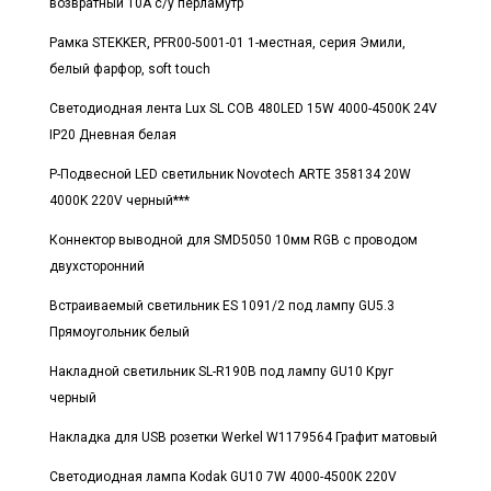
возвратный 10А с/у перламутр
Рамка STEKKER, PFR00-5001-01 1-местная, серия Эмили,
белый фарфор, soft touch
Светодиодная лента Lux SL COB 480LED 15W 4000-4500K 24V
IP20 Дневная белая
Р-Подвесной LED светильник Novotech ARTE 358134 20W
4000K 220V черный***
Коннектор выводной для SMD5050 10мм RGB с проводом
двухсторонний
Встраиваемый светильник ES 1091/2 под лампу GU5.3
Прямоугольник белый
Накладной светильник SL-R190B под лампу GU10 Круг
черный
Накладка для USB розетки Werkel W1179564 Графит матовый
Светодиодная лампа Kodak GU10 7W 4000-4500K 220V