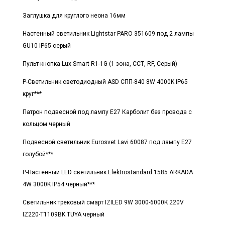
Заглушка для круглого неона 16мм
Настенный светильник Lightstar PARO 351609 под 2 лампы
GU10 IP65 серый
Пульт-кнопка Lux Smart R1-1G (1 зона, ССТ, RF, Серый)
Р-Светильник светодиодный ASD СПП-840 8W 4000K IP65
круг***
Патрон подвесной под лампу E27 Карболит без провода с
кольцом черный
Подвесной светильник Eurosvet Lavi 60087 под лампу E27
голубой***
Р-Настенный LED светильник Elektrostandard 1585 ARKADA
4W 3000K IP54 черный***
Светильник трековый смарт IZILED 9W 3000-6000K 220V
IZ220-T1109BK TUYA черный