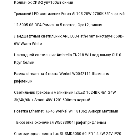
Колпачок СИЗ-2 уп=100шт синий
Трековый LED светильник Feron AL103 20W 2700K 35° черный
12-5005-08 ЭРА Рамка на 5 постов, Эра12, вишня
Ландшафтный светильник ARL LGD-Path-Frame-Rotary-H650B-
6W Warm White
Накладной светильник Ambrella TN218 WH под лампу GU10
Круг белый
Рамка stream на 4 поста Werkel W0042111 Шампань
рифленый
Светильник трековый магнитный IZILED 1024BK 4в1 24W
3K/4K/6K + Smart 48V 120° 600mm черный
Розетка Ethernet RJ-45 Werkel W1181062 Айвори матовый
ТВ-розетка оконечная W5083004 Графит рифленый
Светодиодная лента Lux SL SMD5050 60LED 14.4W 24V IP20