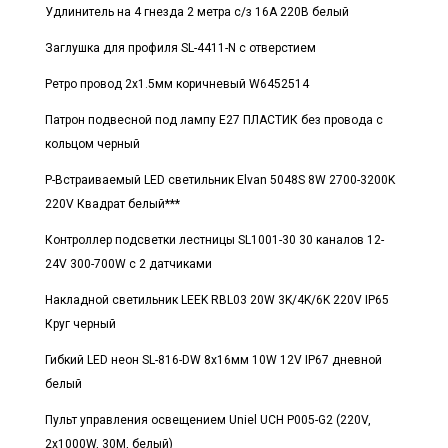
Удлинитель на 4 гнезда 2 метра c/з 16А 220В белый
Заглушка для профиля SL-4411-N с отверстием
Ретро провод 2x1.5мм коричневый W6452514
Патрон подвесной под лампу E27 ПЛАСТИК без провода с
кольцом черный
Р-Встраиваемый LED светильник Elvan 5048S 8W 2700-3200K
220V Квадрат белый***
Контроллер подсветки лестницы SL1001-30 30 каналов 12-
24V 300-700W с 2 датчиками
Накладной светильник LEEK RBL03 20W 3K/4K/6K 220V IP65
Круг черный
Гибкий LED неон SL-816-DW 8x16мм 10W 12V IP67 дневной
белый
Пульт управления освещением Uniel UCH P005-G2 (220V,
2x1000W, 30M, белый)