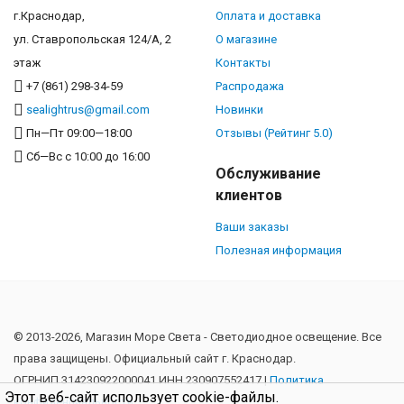
г.Краснодар,
Оплата и доставка
ул. Ставропольская 124/А, 2
О магазине
этаж
Контакты
+7 (861) 298-34-59
Распродажа
sealightrus@gmail.com
Новинки
Пн—Пт 09:00—18:00
Отзывы (Рейтинг 5.0)
Сб—Вс с 10:00 до 16:00
Обслуживание
клиентов
Ваши заказы
Полезная информация
© 2013-2026, Магазин Море Света - Cветодиодное освещение. Все
права защищены. Официальный сайт г. Краснодар.
ОГРНИП 314230922000041 ИНН 230907552417 |
Политика
Этот веб-сайт использует cookie-файлы.
конфиденциальности