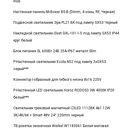
RGB
Настенная панель Mi-Boxer B5-B (Dimm, 4 зоны, RF, Черная)
Подвесной светильник Эра PL21 BK под лампу GX53 Черный
Накладной светильник iSvet GXL-101-1-5 под лампу GX53 IP44
круг белый
Блок питания SL 600Вт 24В 25A IP67 металл Slim
Р-Настенный светильник Ecola N52 под лампу 2xGX53
серый***
Коннектор I-образный для гибкого неона 8x16 220V
Р-Настенный LED светильник Horoz RODOS3 3W 4000K IP20
белый***
Светильник трековый магнитный IZILED 1112BK 4в1 12W
3K/4K/6K + Smart 48V 24° 220mm черный
ТВ-розетка оконечная Werkel W1183061 Белая матовая